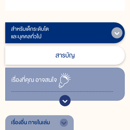
สำหรับเด็กระดับโต
และบุคคลทั่วไป
สารบัญ
เรื่ิองที่คุณ
อาจสนใจ
เรื่องอื่น
ภายในเล่ม