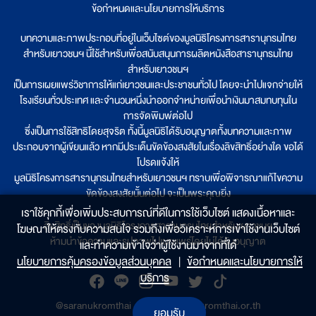
ข้อกำหนดและนโยบายการให้บริการ
บทความและภาพประกอบที่อยู่ในเว็บไซต์ของมูลนิธิโครงการสารานุกรมไทย
สำหรับเยาวชนฯ นี้ใช้สำหรับเพื่อสนับสนุนการผลิตหนังสือสารานุกรมไทย
สำหรับเยาวชนฯ
เป็นการเผยแพร่วิชาการให้แก่เยาวชนและประชาชนทั่วไป โดยจะนำไปแจกจ่ายให้
โรงเรียนทั่วประเทศ และจำนวนหนึ่งนำออกจำหน่ายเพื่อนำเงินมาสมทบทุนใน
การจัดพิมพ์ต่อไป
ซึ่งเป็นการใช้สิทธิโดยสุจริต ทั้งนี้มูลนิธิได้รับอนุญาตทั้งบทความและภาพ
ประกอบจากผู้เขียนแล้ว หากมีประเด็นขัดข้องสงสัยในเรื่องลิขสิทธิ์อย่างใด ขอได้
โปรดแจ้งให้
มูลนิธิโครงการสารานุกรมไทยสำหรับเยาวชนฯ ทราบเพื่อพิจารณาแก้ไขความ
ขัดข้องสงสัยนั้นต่อไป จะเป็นพระคุณยิ่ง
เราใช้คุกกี้เพื่อเพิ่มประสบการณ์ที่ดีในการใช้เว็บไซต์ แสดงเนื้อหาและ
ลิขสิทธิ์เป็นของมูลนิธิโครงการสารานุกรมไทยสำหรับเยาวชนฯ
โฆษณาให้ตรงกับความสนใจ รวมถึงเพื่อวิเคราะห์การเข้าใช้งานเว็บไซต์
ห้ามนำข้อความและรูปภาพไปเผยแพร่โดยไม่ได้รับอนุญาต
และทำความเข้าใจว่าผู้ใช้งานมาจากที่ใด๋
นโยบายการคุ้มครองข้อมูลส่วนบุคคล
|
ข้อกำหนดและนโยบายการให้
บริการ
@saranukromthai
|
www.saranukromthai.or.th
ยอมรับ