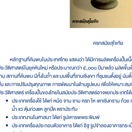
ครกสมัยสุโขทัย
ลักฐานที่ค้นพบในประเทศไทย แสดงว่า ได้มีการผลิตเครื่องปั้นเนื้อดิ
ระวัติศาสตร์ในยุคหินใหม่ หรือประมาณกว่า ๕,๐๐๐ ปีมาแล้ว ผลิตขึ้น
าน สถานที่ค้นพบ มีทั้งในถ้ำ และบนพื้นที่ราบเชิงเขา ที่ชุมชนตั้งอยู่ นับต
ั้น และการปรับปรุงคุณภาพ การพัฒนาในด้านรูปแบบ เพื่อให้เหมาะสมกั
ระวัติศาสตร์ เครื่องปั้นของไทยในสมัยประวัติศาสตร์อาจแยกประเภทได้ดั
ประเภทเครื่องใช้ ได้แก่ หม้อ จาน ชาม ครก ไห เตาเชิงกราน ถ้วย กา
น้ำ แว ตุ้มถ่วงแห ลูกปัด ตราประทับ
ประเภทงานในศาสนา ได้แก่ รูปเคารพพระพิมพ์
ประเภทเครื่องประกอบตัวอาคาร ได้แก่ อิฐ รูปจำลองอาคารกระเบื