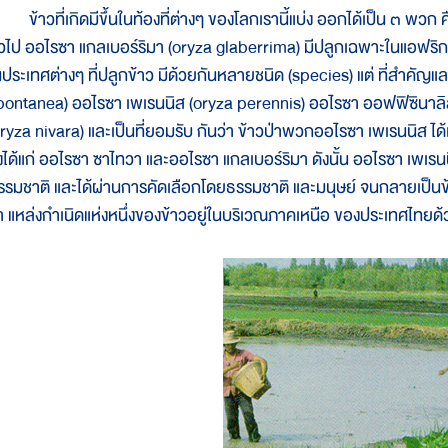
้าวที่เกิดมีขึ้นในท้องที่ต่างๆ ของโลกเรานี้แบ่ง ออกได้เป็น ๓ พวก 
ั่วไป ออไรซา แกลเบอร์ริมา (oryza glaberrima) มีปลูกเฉพาะในแอฟริกาเ
นประเทศต่างๆ ที่ปลูกข้าว มีด้วยกันหลายชนิด (species) แต่ ที่สำคัญ
pontanea) ออไรซา เพเรนนิส (oryza perennis) ออไรซา ออฟฟิซินาลิส 
oryza nivara) และเป็นที่ยอมรับ กันว่า ข้าวป่าพวกออไรซา เพเรนนิส ได้เ
ึ่งได้แก่ ออไรซา ซาไทวา และออไรซา แกลเบอร์ริมา ดังนั้น ออไรซา เพเ
รรมชาติ และได้ผ่านการคัดเลือกโดยธรรมชาติ และมนุษย์ จนกลายเป็นข้าวที
่า แหล่งกำเนิดแห่งหนึ่งของข้าวอยู่ในบริเวณภาคเหนือ ของประเทศไทยด