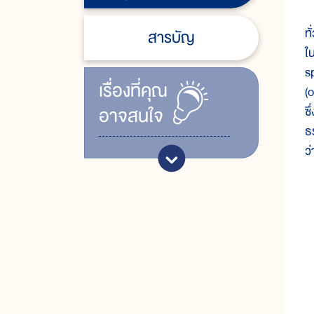
ข
ท
สารบัญ
ใ
s
เรื่ิองที่คุณ
(
อาจสนใจ
ซ
ธ
ว