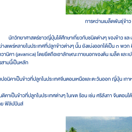
การหว่านเมล็ดพันธุ์ข้าว
ักวิทยาศาสตร์ชาวญี่ปุ่นได้ศึกษาเกี่ยวกับชนิดต่างๆ ของข้าว และสร
ย่างแพร่หลายในประเทศที่ปลูกข้าวต่างๆ นั้น ยังแบ่งออกได้เป็น ๓ พวก 
าวานิคา (javanica) โดยยึดถือเอาลักษณะภายนอกของต้น เมล็ด และเปอร
้งสามนี้เป็นหลัก
าปอนิคาเป็นข้าวที่ปลูกในประเทศจีนตอนเหนือและตะวันออก ญี่ปุ่น เกาหลี
ินดิคาเป็นข้าวที่ปลูกในประเทศต่างๆ ในเขต ร้อน เช่น ศรีลังกา จีนตอนใ
ทย ฟิลิปปินส์