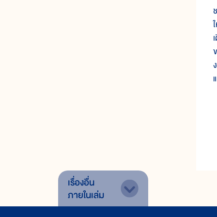
ช
ใ
เ
ข
ง
แ
เรื่องอื่น
ภายในเล่ม