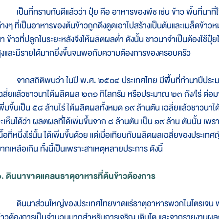
เป็น
ที่
ทราบ
กัน
ดี
แล้ว
ว่า ปุ๋ย คือ อาหาร
ของ
พืช
เช่น ข้าว พื้น
ที่
นา
ที่
ใ
่างๆ ที่
เป็น
อาหาร
ของ
ต้น
ข้าว
ถูก
ดึง
ดูด
เอา
ไป
สร้าง
เป็น
ต้น
และ
เมล็ด
ข้าว
ห
า ข้าว
ที่
ปลูก
ใน
ระยะ
หลัง
จึง
ให้
ผลิต
ผล
ต่ำ ดัง
นั้น ชาว
นา
จำเป็น
ต้อง
ใช้
ปุ๋ย
ูง
และ
มี
ราย
ได้
มาก
ยิ่ง
ขึ้น
จน
พอ
กับ
ความ
ต้อง
การ
ของ
ครอบ
ครัว
ากสถิติพบว่า ในปี พ.ศ. ๒๕๐๔ ประเทศไทย มีพื้นที่ทำนาปีประมา
ฉลี่ยแล้วชาวนาได้ผลิตผล ๒๓๑ กิโลกรัม หรือประมาณ ๒๓ ถัง/ไร่ ต่อ
พิ่มขึ้นเป็น ๕๘ ล้านไร่ ได้ผลิตผลทั้งหมด ๑๙ ล้านตัน เฉลี่ยแล้วชาวนา
ะเห็นได้ว่า ผลิตผลที่ได้เพิ่มขึ้นจาก ๘ ล้านตัน เป็น ๑๙ ล้าน ตันนั้น เพร
นื้อที่หนึ่งไร่นั้น ได้เพิ่มขึ้นด้วย แต่เมื่อเทียบกับผลิตผลเฉลี่ยของประ
ากเหลือเกิน ทั้งนี้เป็นเพราะสาเหตุหลายประการ ดังนี้
. ดินนาขาดแคลนธาตุอาหารที่ต้นข้าวต้องการ
ินนาส่วนใหญ่ของประเทศไทยขาดแร่ธาตุอาหารพวกไนโตรเจน ฟอสฟอร
้าวต้องการเป็นจำนวนมากสำหรับการเจริญ เติบโต และจากรายงานผลก