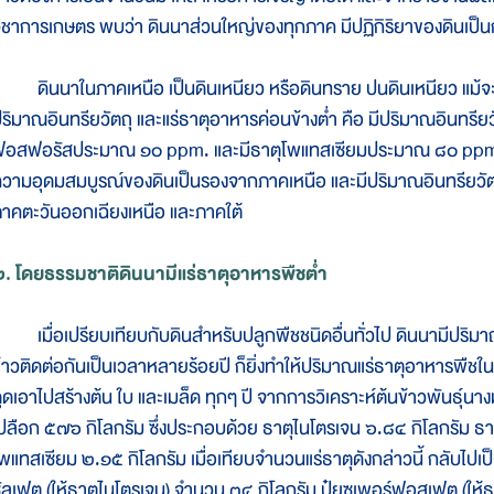
ิชาการเกษตร พบว่า ดินนาส่วนใหญ่ของทุกภาค มีปฏิกิริยาของดินเป
ินนาในภาคเหนือ เป็นดินเหนียว หรือดินทราย ปนดินเหนียว แม้จะมี
ริมาณอินทรียวัตถุ และแร่ธาตุอาหารค่อนข้างต่ำ คือ มีปริมาณอินทรียว
อสฟอรัสประมาณ ๑๐ ppm. และมีธาตุโพแทสเซียมประมาณ ๘๐ ppm. 
วามอุดมสมบูรณ์ของดินเป็นรองจากภาคเหนือ และมีปริมาณอินทรียวัตถุ 
าคตะวันออกเฉียงเหนือ และภาคใต้
. โดยธรรมชาติดินนามีแร่ธาตุอาหารพืชต่ำ
มื่อเปรียบเทียบกับดินสำหรับปลูกพืชชนิดอื่นทั่วไป ดินนามีปริมาณแร
้าวติดต่อกันเป็นเวลาหลายร้อยปี ก็ยิ่งทำให้ปริมาณแร่ธาตุอาหารพืชใน
ูดเอาไปสร้างต้น ใบ และเมล็ด ทุกๆ ปี จากการวิเคราะห์ต้นข้าวพันธุ์นางม
ปลือก ๕๗๖ กิโลกรัม ซึ่งประกอบด้วย ธาตุไนโตรเจน ๖.๘๔ กิโลกรัม ธ
พแทสเซียม ๒.๑๕ กิโลกรัม เมื่อเทียบจำนวนแร่ธาตุดังกล่าวนี้ กลับไปเป
ัลเฟต (ให้ธาตุไนโตรเจน) จำนวน ๓๔ กิโลกรัม ปุ๋ยซูเพอร์ฟอสเฟต (ให