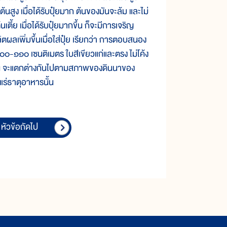
ต้นสูง เมื่อได้รับปุ๋ยมาก ต้นของมันจะล้ม และไม่
ตี้ย เมื่อได้รับปุ๋ยมากขึ้น ก็จะมีการเจริญ
ิตผลเพิ่มขึ้นเมื่อใส่ปุ๋ย เรียกว่า การตอบสนอง
๑๐๐-๑๑๐ เซนติเมตร ใบสีเขียวแก่และตรง ไม่โค้ง
ั้น จะแตกต่างกันไปตามสภาพของดินนาของ
แร่ธาตุอาหารนั้น
หัวข้อถัดไป