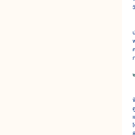
ว
ด
ป
ฟ
ค
ภ
๒
เ
ข
ด
เ
โ
ซ