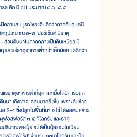
็นกรด คือ มี pH ประมาณ ๔.๖-๕.๕
ความสมบูรณ์ของดินดีกว่าภาคอื่นๆ แต่มี
ัตถุประมาณ ๑-๒ เปอร์เซ็นต์ มีธาตุ
ส่วนดินนาในภาคกลางเป็นดินเหนียว มี
และแร่ธาตุอาหารต่ำกว่าเล็กน้อย แต่ดีกว่า
่ธาตุอาหารต่ำที่สุด และเมื่อได้มีการปลูก
ดินนา เกิดขาดแคลนมากยิ่งขึ้น เพราะต้นข้าว
ล S-4 ซึ่งปลูกในพื้นที่นา ๑ ไร่ ได้ผลิตผลข้าว
าตุฟอสฟอรัส ๓.๕ กิโลกรัม และธาตุ
็นปริมาณของปุ๋ย จะได้เป็นปุ๋ยแอมโมเนียม
้ธาตุฟอสฟอรัส) จำนวน ๑๗ กิโลกรัม และปุ๋ย