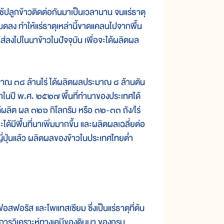
ช้
ปลูก
ข้าว
ติดต่อ
กัน
มา
เป็น
เวลา
นาน จน
แร่
ธาตุ
มด
ลง ทำ
ให้
แร่
ธาตุ
เหล่า
นี้
ขาด
แคลน
ไป
จาก
พื้น
ใส่
ลง
ไป
ใน
นา
ข้าว
ใน
ปัจจุบัน เพื่อ
จะ
ได้
ผลิต
ผล
ณ ๓๘ ล้านไร่ ได้ผลิตผลประมาณ ๘ ล้านตัน
มาในปี พ.ศ. ๒๕๒๗ พื้นที่ทำนาของประเทศได้
ได้ผลิต ผล ๓๒๖ กิโลกรัม หรือ ๓๒-๓๓ ถัง/ไร่
าะได้มีพื้นที่นาเพิ่มมากขึ้น และผลิตผลเฉลี่ยต่อ
เทศญี่ปุ่นแล้ว ผลิตผลของข้าวในประเทศไทยต่ำ
ัส และโพแทสเซียม ซึ่งเป็นแร่ธาตุที่ต้น
ารวิเคราะห์ทางเคมีของดินนา ของกรม