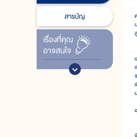
สารบัญ
ต
น
ส
เรื่ิองที่คุณ
อาจสนใจ
จ
เ
เ
จ
เ
ม
๑
ด
ข