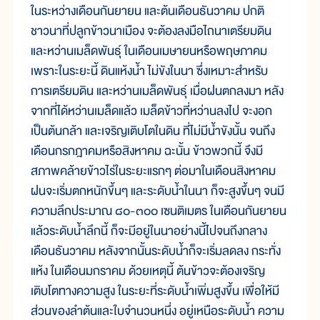
ในระหว่างเดือนกันยายน และต้นเดือนธันวาคม ปกติ
ชาวนาที่ปลูกข้าวนาเมือง จะต้องลงมือไถนาเตรียมดิน
และหว่านเมล็ดพันธุ์ ในเดือนเมษายนหรือพฤษภาคม
เพราะในระยะนี้ ดินแห้งน้ำ ไม่ขังในนา ซึ่งเหมาะสำหรับ
การเตรียมดิน และหว่านเมล็ดพันธุ์ เมื่อฝนตกลงมา หลัง
จากที่ได้หว่านเมล็ดแล้ว เมล็ดข้าวที่หว่านลงไป จะงอก
เป็นต้นกล้า และเจริญเติบโตในดิน ที่ไม่มีน้ำขังนั้น จนถึง
เดือนกรกฎาคมหรือสิงหาคม ฉะนั้น ข้าวพวกนี้ จึงมี
สภาพคล้ายข้าวไร่ในระยะแรกๆ ต่อมาในเดือนสิงหาคม
ฝนจะเริ่มตกหนักขึ้นๆ และระดับน้ำในนา ก็จะสูงขึ้นๆ จนมี
ความลึกประมาณ ๘๐-๓๐๐ เซนติเมตร ในเดือนกันยายน
แล้วระดับน้ำลึกนี้ ก็จะมีอยู่ในนาอย่างนี้ไปจนถึงกลาง
เดือนธันวาคม หลังจากนั้นระดับน้ำก็จะเริ่มลดลง กระทั่ง
แห้ง ในเดือนมกราคม ด้วยเหตุนี้ ต้นข้าวจะต้องเจริญ
เติบโตทางความสูง ในระยะที่ระดับน้ำเพิ่มสูงขึ้น เพื่อให้มี
ส่วนของลำต้นและใบจำนวนหนึ่ง อยู่เหนือระดับน้ำ ความ