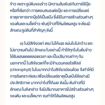
ข้าว เพราะรูปต้นของข้าว มีความสัมพันธ์กับการใช้ปุ๋ย
หรือที่เรียกว่า การตอบสนองต่อปุ๋ย และการเปลี่ยนแร่
ธาตุอาหารจากปุ๋ยให้เป็นแป้ง ซึ่งใช้ในการสร้างส่วนต่างๆ
ของต้นและเมล็ดข้าว พันธุ์ข้าวที่ให้ผลิตผลสูง จะต้องมี
ลักษณะรูปต้นที่สำคัญๆ ดังนี้
๑) ใบมีสีเขียวแก่ ตรง ไม่โค้งงอ แผ่นใบไม่กว้าง และ
ไม่ยาวจนเกินไป ลักษณะใบอย่างนี้ ทำให้ทุกใบในต้นข้าว
ได้รับแสงแดดตลอดเวลา และเป็นปริมาณเท่าๆ กัน
นอกจากนี้ ใบสีเขียวแก่ก็จะมีจำนวนคลอโรฟีลล์
(chlorophyll) ในใบมากกว่าใบสีเขียวอ่อนด้วย จึงทำให้มี
การสังเคราะห์แสง เพื่อเปลี่ยนแร่ธาตุเป็นแป้งได้อย่างมี
ประสิทธิภาพ มากกว่าใบที่โค้งงอ ดังนั้น ต้นข้าวที่มี
ลักษณะใบดังกล่าว จึงมีปริมาณอาหารไปสร้างส่วนต่างๆ
ของต้น และเมล็ดมาก จนทำให้ได้ผลิตผลสูง