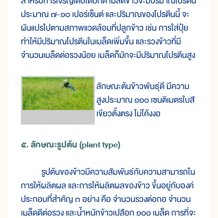
สำหรับการเจริญเติบโตปกติ เมล็ดข้าวจะมีปริมาณโปรตีน
ประมาณ ๗-๑๐ เปอร์เซ็นต์ และปริมาณของโปรตีนนี้ จะ
ผันแปรไปตามสภาพแวดล้อมที่ปลูกข้าว เช่น การใส่ปุ๋ย
ทำให้มีปริมาณโปรตีนในเมล็ดเพิ่มขึ้น และรวงข้าวที่มี
จำนวนเมล็ดต่อรวงน้อย เมล็ดก็มักจะมีปริมาณโปรตีนสูง
ลักษณะต้นข้าวพันธุ์ดี มีความ
สูงประมาณ ๑๑๐ เซนติเมตรใบสี
เขียวตั้งตรง ไม่โค้งงอ
๕. ลักษณะรูปต้น (plant type)
รูปต้นของข้าวมีความสัมพันธ์กับความสามารถใน
การให้ผลิตผล และการให้ผลิตผลของข้าว ขึ้นอยู่กับองค์
ประกอบที่สำคัญ ๓ อย่าง คือ จำนวนรวงต่อกอ จำนวน
เมล็ดดีต่อรวง และน้ำหนักข้าวเปลือก ๑๐๐ เมล็ด การที่จะ