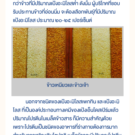
กว่าข้าวที่มีปริมาณแป้งอะมิโลสต่ำ ดังนั้น ผู้บริโภคที่ชอบ
รับประทานข้าวที่อ่อนนิ่ม จะต้องเลือกพันธุ์ที่มีปริมาณ
แป้งอะมิโลส ประมาณ ๒๐-๒๕ เปอร์เซ็นต์
ข้าวเหนียวและข้าวเจ้า
นอกจากชนิดของแป้งอะมิโลสเพกทิน และแป้งอะมิ
โลส ที่เป็นองค์ประกอบทางเคมีของแป้งเอ็นโดสเปิร์มแล้ว
ปริมาณโปรตีนในเมล็ดข้าวสาร ก็มีความสำคัญด้วย
เพราะโปรตีนเป็นชนิดของอาหารที่ร่างกายต้องการมาก