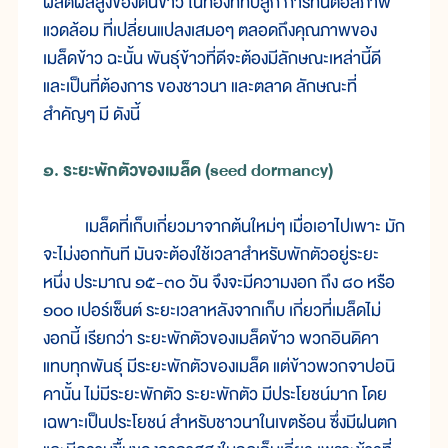
ผลิตผลสูงของต้นข้าว ในท้องที่ที่ปลูก การทนต่อสภาพ
แวดล้อม ที่เปลี่ยนแปลงเสมอๆ ตลอดถึงคุณภาพของ
เมล็ดข้าว ฉะนั้น พันธุ์ข้าวที่ดีจะต้องมีลักษณะเหล่านี้ดี
และเป็นที่ต้องการ ของชาวนา และตลาด ลักษณะที่
สำคัญๆ มี ดังนี้
๑. ระยะพักตัวของเมล็ด (seed dormancy)
เมล็ดที่เก็บเกี่ยวมาจากต้นใหม่ๆ เมื่อเอาไปเพาะ มัก
จะไม่งอกทันที มันจะต้องใช้เวลาสำหรับพักตัวอยู่ระยะ
หนึ่ง ประมาณ ๑๕-๓๐ วัน จึงจะมีความงอก ถึง ๘๐ หรือ
๑๐๐ เปอร์เซ็นต์ ระยะเวลาหลังจากเก็บ เกี่ยวที่เมล็ดไม่
งอกนี้ เรียกว่า ระยะพักตัวของเมล็ดข้าว พวกอินดิคา
แทบทุกพันธุ์ มีระยะพักตัวของเมล็ด แต่ข้าวพวกจาปอนิ
คานั้น ไม่มีระยะพักตัว ระยะพักตัว มีประโยชน์มาก โดย
เฉพาะเป็นประโยชน์ สำหรับชาวนาในเขตร้อน ซึ่งมีฝนตก