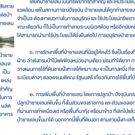
โดยที่ป่าชายเลน เป็นทรัพยากรที่สำคัญ และให้ประโยชน์ ทั
เสียหาย
แวดล้อม แต่ในสถานการณ์ปัจจุบัน ป่าชายเลนได้ถูกทำลายลง ด้
ต่อป่า
จำเป็นจะต้องหาแนวทางในการอนุรักษ์ และใช้ประโยชน์ทรัพยา
ชายเลน
ขณะเดียวกัน ก็ไม่เป็นการทำลายระบบนิเวศด้วย หรืออีกนัยหน
ให้สามารถนำมาใช้ประโยชน์ได้ยั่งยืนต่อไป การอนุรักษ์ป่าชายเ
๑. การรักษาพื้นที่ป่าชายเลนที่มีอยู่ให้คงไว้ ซึ่งเป็นเรื
ป่าชาย
ฝ่าย ลำพังกรมป่าไม้แต่เพียงหน่วยงานเดียว ย่อมทำได้ยาก กา
เลนจะ
วางแผนการใช้ที่ดินชายฝั่งทะเลให้เหมาะสม จะเป็นทางหนึ่ง ที่จ
เป็น
ระเบียบต่างๆ ตลอดจนมติคณะรัฐมนตรี เกี่ยวกับการใช้พื้นที่ป
แหล่ง
สำคัญ
๒. การเพิ่มพื้นที่ป่าชายเลน โดยการปลูกป่า ปัจจุบันกรม
ในการ
ปลูกป่าชายเลนเพิ่มขึ้น ทั้งในส่วนของราชการ และส่วนของเอกช
ผลิต
ที่ผ่านการทำเหมืองแร่ หรือพื้นที่นากุ้ง หรือนาข้าว ที่เลิกไปแล้
อาหาร
ป่าชายเลนขึ้นมาได้ นอกจากนี้พื้นที่ดินงอก ตามชายฝั่งทะเลก็เ