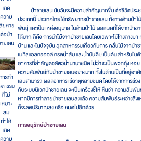
เกิด
ป่าชายเลน นับวันจะมีความสำคัญมากขึ้น ต่อชีวิตประชา
ความ
ประเภทนี้ ประเทศไทยใช้ทรัพยากรป่าชายเลน ทั้งทางด้านป่าไ
เสียหาย
พันธุ์ และเป็นแหล่งอนุบาล ในด้านป่าไม้ ผลิตผลที่ได้จากป่า
ต่อป่า
ได้มาก ก็คือ การนำไม้จากป่าชายเลนโดยเฉพาะไม้โกงกางมา ทำ
ชายเลน
บ้าน และในปัจจุบัน อุตสาหกรรมเกี่ยวกับการ กลั่นไม้จากป
เมทิลแอลกอฮอล์ กรดน้ำส้ม และน้ำมันดิบ เป็นต้น สำหรับในด
อาหารที่สำคัญต่อสัตว์น้ำนานาชนิด ไม่ว่าจะเป็นพวกกุ้ง หอย ปู
ความสัมพันธ์กับป่าชายเลนอย่างมาก ทั้งในด้านเป็นที่อยู่อาศ
การทำ
เลนสามารถ ผลิตอาหารแร่ธาตุหลายชนิด โดยได้จากการร่วง หล
ิจกรรม
กับระบบนิเวศป่าชายเลน จะเป็นเครื่องชี้ให้เห็นว่า ความสัมพั
ที่ไม่
หากมีการทำลายป่าชายเลนลงแล้ว ความสัมพันธ์ระหว่างสิ่งเหล่
เหมาะ
ก็จะลดปริมาณลง หรือ หมดไปอีกด้วย
สม
ทำให้
การอนุรักษ์ป่าชายเลน
เกิด
ความ