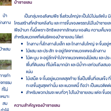
ป่าชายเลน
ป่า
เป็นกลุ่มของสังคมพืช ซึ่งส่วนใหญ่จะเป็นไม้ไม่ผลัดใบ ม
โกงกาง
โครงสร้างที่คล้ายคลึงกัน และการขึ้นของพรรณไม้ในป่าชายเลน
พืชป่าบก ทั้งนี้เพราะอิทธิพลจากลักษณะของดิน ความเค็มขอ
สำหรับแนวเขตที่เด่นชัดของป่าชายเลน ได้แก่
โกงกาง ทั้งโกงกางใบเล็ก และโกงกางใบใหญ่ จะขึ้นอยู่ห
ป่าแสม
ไม้แสม และประสัก จะอยู่ถัดจากแนวเขตของโกงกาง
ไม้ตะบูน จะอยู่ลึกเข้าไปจากแนวเขตของไม้แสม และประสัก
พื้นที่ดินเลน ที่ไม่แข็งมากนัก และมีน้ำทะเลท่วมถึงเสม
แน่น
การทำ
ไม้เสม็ด จะขึ้นอยู่แนวเขตสุดท้าย ซึ่งเป็นพื้นที่เลนแข็ง ท
ิจกรรม
ทะเลขึ้นสูงสุดเท่านั้น และแนวเขตนี้ ถือว่า เป็นแนวติ
ที่ไม่
สำหรับพวกปรงจะพบทั่วๆ ไปในป่าชายเลน แต่จะขึ้นอย่
เหมาะ
สม
ความสำคัญของป่าชายเลน
ทำให้