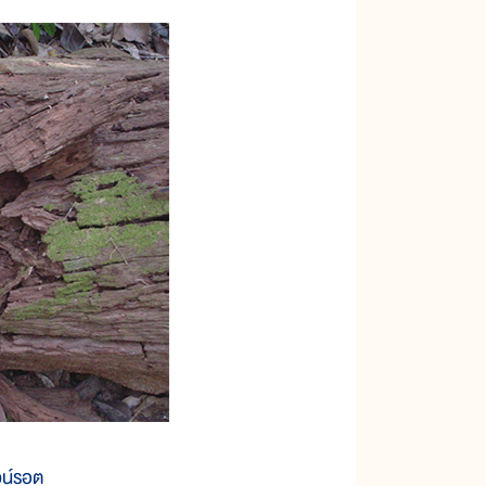
วน์รอต