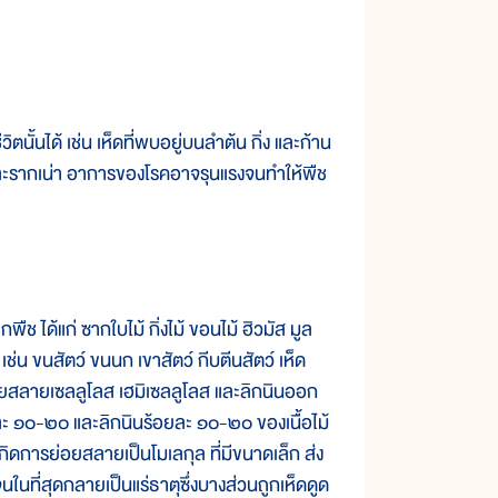
นั้นได้ เช่น เห็ดที่พบอยู่บนลำต้น กิ่ง และก้าน
ot) และรากเน่า อาการของโรคอาจรุนแรงจนทำให้พืช
ช ได้แก่ ซากใบไม้ กิ่งไม้ ขอนไม้ ฮิวมัส มูล
เช่น ขนสัตว์ ขนนก เขาสัตว์ กีบตีนสัตว์ เห็ด
ย่อยสลายเซลลูโลส เฮมิเซลลูโลส และลิกนินออก
ยละ ๑๐-๒๐ และลิกนินร้อยละ ๑๐-๒๐ ของเนื้อไม้
กิดการย่อยสลายเป็นโมเลกุล ที่มีขนาดเล็ก ส่ง
จนในที่สุดกลายเป็นแร่ธาตุซึ่งบางส่วนถูกเห็ดดูด