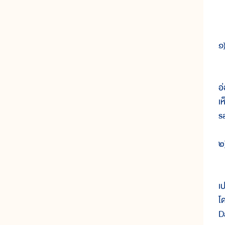
๑
เ
อ
เ
s
๒
เ
เ
โ
D