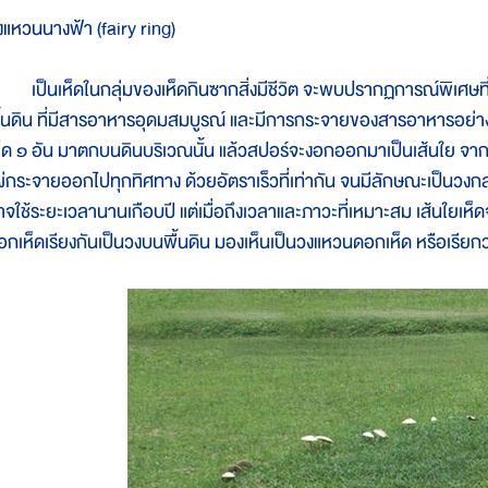
งแหวนนางฟ้า (fairy ring)
ป็นเห็ดในกลุ่มของเห็ดกินซากสิ่งมีชีวิต จะพบปรากฏการณ์พิเศษที่ม
ื้นดิน ที่มีสารอาหารอุดมสมบูรณ์ และมีการกระจายของสารอาหารอย่าง
ห็ด ๑ อัน มาตกบนดินบริเวณนั้น แล้วสปอร์จะงอกออกมาเป็นเส้นใย จาก
ผ่กระจายออกไปทุกทิศทาง ด้วยอัตราเร็วที่เท่ากัน จนมีลักษณะเป็นวงกลม
าจใช้ระยะเวลานานเกือบปี แต่เมื่อถึงเวลาและภาวะที่เหมาะสม เส้นใยเห็ดจ
อกเห็ดเรียงกันเป็นวงบนพื้นดิน มองเห็นเป็นวงแหวนดอกเห็ด หรือเรียก