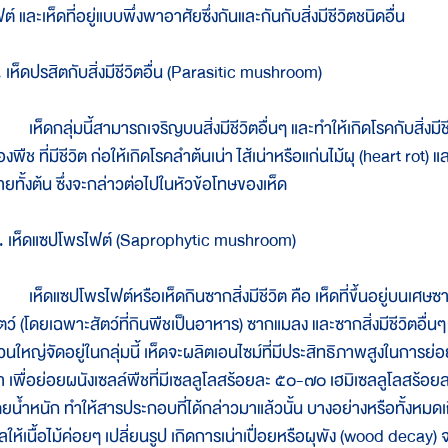
ต์ และเห็ดที่อยู่แบบพึ่งพาอาศัยซึ่งกันและกันกับสิ่งมีชีวิตชนิดอื่น
. เห็ดปรสิตกับสิ่งมีชีวิตอื่น (Parasitic mushroom)
็ดกลุ่มนี้สามารถเจริญบนสิ่งมีชีวิตอื่นๆ และทำให้เกิดโรคกับสิ่งมีชีวิต
องพืช ที่มีชีวิต ก่อให้เกิดโรคลำต้นเน่า ไส้เน่าหรือแก่นไม้ผุ (heart r
ายทั้งต้น ซึ่งจะกล่าวต่อไปในหัวข้อโทษของเห็ด
. เห็ดแซปโพรไฟต์ (Saprophytic mushroom)
ห็ดแซปโพรไฟต์หรือเห็ดกินซากสิ่งมีชีวิต คือ เห็ดที่ขึ้นอยู่บนเศษซากพื
ตว์ (โดยเฉพาะสัตว์ที่กินพืชเป็นอาหาร) ซากแมลง และซากสิ่งมีชีวิตอื่นๆ 
่วนใหญ่จัดอยู่ในกลุ่มนี้ เห็ดจะผลิตเอนไซม์ที่มีประสิทธิภาพสูงในการ
า เพื่อย่อยผนังเซลล์พืชที่มีเซลลูโลสร้อยละ ๕๐-๗๐ เฮมิเซลลูโลสร้อ
ดยน้ำหนัก ทำให้สารประกอบที่ได้กล่าวมาแล้วนั้น บางอย่างหรือทั้งหมดเ
ลให้เนื้อไม้ค่อยๆ เปลี่ยนรูป เกิดการเน่าเปื่อยหรือผุพัง (wood decay) 