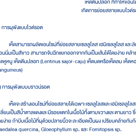
เห็ดตีนปลอก ที่ทำให้ขอนไม
เกิดการย่อยสลายแบบไวด์
) การผุพังแบบไวต์รอต
ห็ดสามารถผลิตเอนไซม์ที่ย่อยสลายเซลลูโลส เฮมิเซลลูโลส และลิกนิน ในเ
่อนนิ่มเป็นสีขาว สามารถจับฉีกแยกออกจากกันเป็นเส้นได้โดยง่าย คล้าย
ห็ดหูหนู เห็ดตีนปลอก (Lentinus sajor-caju) เห็ดบดหรือเห็ดลม เห็ด
anguineus)
) การผุพังแบบบราวน์รอต
ห็ดจะสร้างเอนไซม์ที่ย่อยสลายได้เฉพาะเซลลูโลสและเฮมิเซลลูโลสเท่านั้น
ปลี่ยนเป็นสีน้ำตาลแดงและมีรอยแตกในเนื้อไม้ทั้งตามขวางและตามยาว ซึ่
ดยง่าย ถ้าบีบเนื้อไม้ที่ผุด้วยปลายนิ้วจะละเอียดเป็นผง เปรียบคล้ายกับ
aedalea quercina, Gloeophyllum sp. และ Fomitopsis sp.