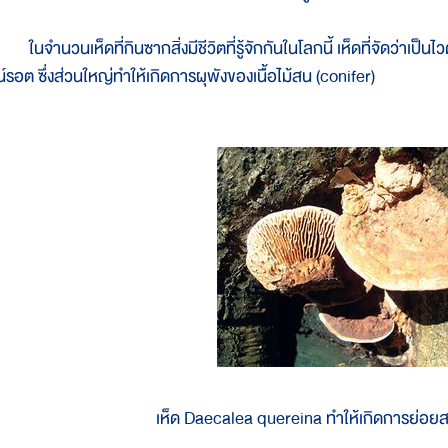
นจำนวนเห็ดที่กินซากสิ่งมีชีวิตที่รู้จักกันในโลกนี้ เห็ดที่จัดว่าเป็
น์รอต ซึ่งส่วนใหญ่ทำให้เกิดการผุพังของเนื้อไม้สน (conifer)
เห็ด Daecalea quereina ทำให้เกิดการย่อ