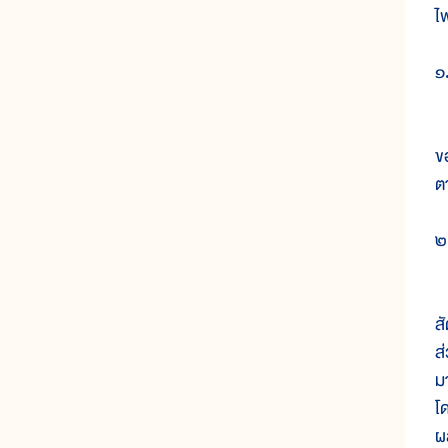
ไฟ
๑
เห
ข
ต
๒
เ
สั
ส
ม
โ
ผ