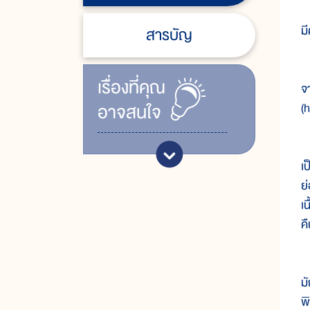
ร
ม
สารบัญ
ใ
เรื่ิองที่คุณ
จ
อาจสนใจ
(h
ใ
เ
ย
เ
ค
เ
ม
พิ