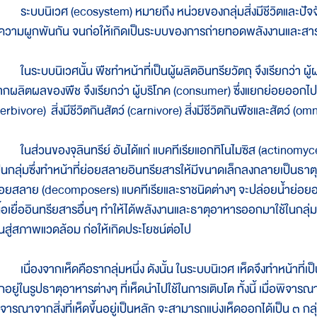
ะบบนิเวศ (ecosystem) หมายถึง หน่วยของกลุ่มสิ่งมีชีวิตและปัจจัยสิ่งแ
ีความผูกพันกัน จนก่อให้เกิดเป็นระบบของการถ่ายทอดพลังงานและส
นระบบนิเวศนั้น พืชทำหน้าที่เป็นผู้ผลิตอินทรียวัตถุ จึงเรียกว่า ผู้ผ
ากผลิตผลของพืช จึงเรียกว่า ผู้บริโภค (consumer) ซึ่งแยกย่อยออกไปอีก
erbivore) สิ่งมีชีวิตกินสัตว์ (carnivore) สิ่งมีชีวิตกินพืชและสัตว์ (
นส่วนของจุลินทรีย์ อันได้แก่ แบคทีเรียแอกทิโนไมซิส (actinomyce
ป็นกลุ่มซึ่งทำหน้าที่ย่อยสลายอินทรียสารให้มีขนาดเล็กลงกลายเป็นธาตุอาห
่อยสลาย (decomposers) แบคทีเรียและราชนิดต่างๆ จะปล่อยน้ำย่อย
นื้อเยื่ออินทรียสารอื่นๆ ทำให้ได้พลังงานและธาตุอาหารออกมาใช้ในกลุ่
ืนสู่สภาพแวดล้อม ก่อให้เกิดประโยชน์ต่อไป
นื่องจากเห็ดคือรากลุ่มหนึ่ง ดังนั้น ในระบบนิเวศ เห็ดจึงทำหน้าที
ักอยู่ในรูปธาตุอาหารต่างๆ ที่เห็ดนำไปใช้ในการเติบโต ทั้งนี้ เมื่อพิจา
จารณาจากสิ่งที่เห็ดขึ้นอยู่เป็นหลัก จะสามารถแบ่งเห็ดออกได้เป็น ๓ กลุ่ม