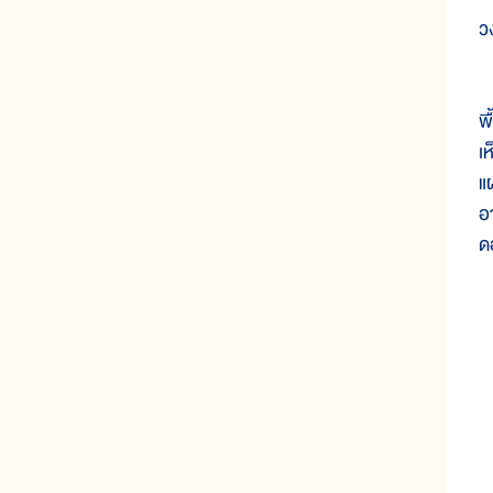
ว
เ
พ
เ
แ
อ
ด