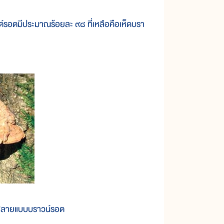
นไวต์รอตมีประมาณร้อยละ ๙๘ ที่เหลือคือเห็ดบรา
ยสลายแบบบราวน์รอต