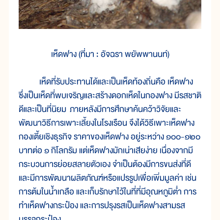
เห็ดฟาง (ที่มา : อัจฉรา พยัพพานนท์)
เห็ดที่รับประทานได้และเป็นเห็ดท้องถิ่นคือ เห็ดฟาง
ซึ่งเป็นเห็ดที่พบเจริญและสร้างดอกเห็ดในกองฟาง มีรสชาติ
ดีและเป็นที่นิยม ภายหลังมีการศึกษาค้นคว้าวิจัยและ
พัฒนาวิธีการเพาะเลี้ยงในโรงเรือน จึงได้วิธีเพาะเห็ดฟาง
กองเตี้ยเชิงธุรกิจ ราคาของเห็ดฟาง อยู่ระหว่าง ๑๐๐-๑๒๐
บาทต่อ ๑ กิโลกรัม แต่เห็ดฟางมักเน่าเสียง่าย เนื่องจากมี
กระบวนการย่อยสลายตัวเอง จำเป็นต้องมีการขนส่งที่ดี
และมีการพัฒนาผลิตภัณฑ์หรือแปรรูปเพื่อเพิ่มมูลค่า เช่น
การต้มในน้ำเกลือ และเก็บรักษาไว้ในที่ที่มีอุณหภูมิต่ำ การ
ทำเห็ดฟางกระป๋อง และการปรุงรสเป็นเห็ดฟางสามรส
บรรจุกระป๋อง