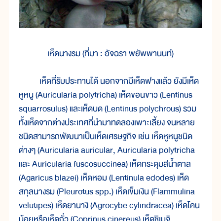
เห็ดนางรม (ที่มา : อัจฉรา พยัพพานนท์)
เห็ดที่รับประทานได้ นอกจากมีเห็ดฟางแล้ว ยังมีเห็ด
หูหนู (Auricularia polytricha) เห็ดขอนขาว (Lentinus
squarrosulus) และเห็ดบด (Lentinus polychrous) รวม
ทั้งเห็ดจากต่างประเทศที่นำมาทดลองเพาะเลี้ยง จนหลาย
ชนิดสามารถพัฒนาเป็นเห็ดเศรษฐกิจ เช่น เห็ดหูหนูชนิด
ต่างๆ (Auricularia auricular, Auricularia polytricha
และ Auricularia fuscosuccinea) เห็ดกระดุมสีน้ำตาล
(Agaricus blazei) เห็ดหอม (Lentinula edodes) เห็ด
สกุลนางรม (Pleurotus spp.) เห็ดเข็มเงิน (Flammulina
velutipes) เห็ดยานางิ (Agrocybe cylindracea) เห็ดโคน
น้อยหรือเห็ดถั่ว (Coprinus cinereus) เห็ดชิเมจิ