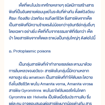
เห็ดที่พบในประเทศไทยหลายๆ ชนิดมีการสร้างสาร
พิษที่เป็นอันตรายต่อมนุษย์ในระดับที่ต่างกัน ตั้งแต่วิงเวียน
ศีรษะ ท้องเสีย ปวดท้อง จนถึงแก่ชีวิต ซึ่งสารพิษจากเห็ด
เป็นสารพิษที่มีความร้ายแรงไม่น้อยกว่าจุลินทรีย์กลุ่มอื่นๆ
โดยเฉพาะอย่างยิ่ง เห็ดที่เก็บจากธรรมชาติที่เรียกว่า เห็ด
ป่า โดยสารพิษจากเห็ดและราแบ่งเป็นกลุ่มใหญ่ๆ ดังต่อไปนี้
๑. Protoplasmic poisons
เป็นกลุ่มสารพิษที่เข้าทำลายเซลล์และตามมาด้วย
การล้มเหลวของอวัยวะ สารพิษในกลุ่มนี้มีความหลาก
หลายสูง เช่น amatoxin เป็นสารพิษที่ทำให้ตับและไตวาย
ถึงขั้นเสียชีวิต พบใน Amanita verna, Amanita virosa
สารพิษ Gyromitrins พบในราไฟลัมแอสโคไมโคตา
Gyromitra และ Helvella เป็นพิษเมื่อรับประทานดิบ ซึ่ง
แต่ละคน อาจตอบสนองต่อสารพิษมากน้อยต่างกัน สาร