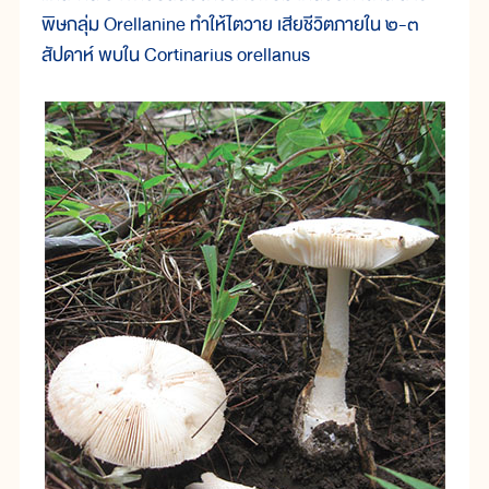
พิษกลุ่ม Orellanine ทำให้ไตวาย เสียชีวิตภายใน ๒-๓
สัปดาห์ พบใน Cortinarius orellanus