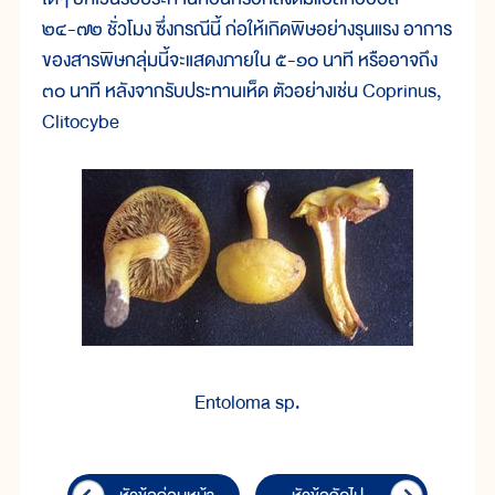
๒๔-๗๒ ชั่วโมง ซึ่งกรณีนี้ ก่อให้เกิดพิษอย่างรุนแรง อาการ
ของสารพิษกลุ่มนี้จะแสดงภายใน ๕-๑๐ นาที หรืออาจถึง
๓๐ นาที หลังจากรับประทานเห็ด ตัวอย่างเช่น Coprinus,
Clitocybe
Entoloma sp.