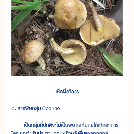
เห็ดผึ้งท้องรุ
๔. สารพิษกลุ่ม Coprine
เป็นกลุ่มที่ปกติจะไม่เป็นพิษ และไม่ก่อให้เกิดอาการ
ใดๆ ยกเว้นรับประทานก่อนหรือหลังดื่มแอลกอฮอล์