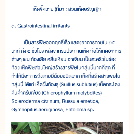
เห็ดขี้ควาย (ที่มา : สวนเห็ดอรัญญิก
๓. Gastrointestinal irritants
เป็นสารพิษออกฤทธิ์เร็ว แสดงอาการภายใน ๑๕
นาที ถึง ๔ ชั่วโมง หลังจากรับประทานเห็ด ก่อให้เกิดอาการ
ต่างๆ เช่น ท้องเสีย คลื่นเหียน อาเจียน เป็นตะคริวในช่อง
ท้อง เห็ดพิษส่วนใหญ่สร้างสารพิษในกลุ่มนี้มากที่สุด ที่
ทำให้มีอาการถึงตายมีน้อยชนิดมาก เห็ดที่สร้างสารพิษใน
กลุ่มนี้ ได้แก่ เห็ดผึ้งท้องรุ (Suillus sublutius) เห็ดกระโดง
ตีนต่ำครีบเขียว (Chlorophyllum molybdites)
Scleroderma citrinum, Russula emetica,
Gymnopilus aeruginosa, Entoloma sp.