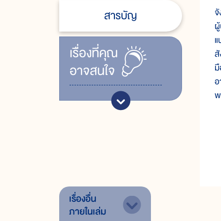
จ
สารบัญ
ผ
แ
เรื่ิองที่คุณ
ส
อาจสนใจ
ม
อ
พ
เรื่องอื่น
ภายในเล่ม