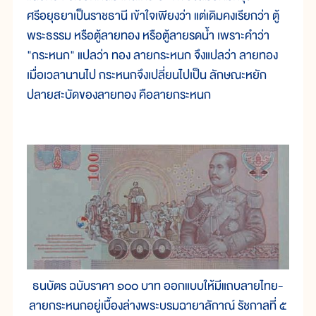
ศรีอยุธยาเป็นราชธานี เข้าใจเพียงว่า แต่เดิมคงเรียกว่า ตู้
พระธรรม หรือตู้ลายทอง หรือตู้ลายรดน้ำ เพราะคำว่า
"กระหนก" แปลว่า ทอง ลายกระหนก จึงแปลว่า ลายทอง
เมื่อเวลานานไป กระหนกจึงเปลี่ยนไปเป็น ลักษณะหยัก
ปลายสะบัดของลายทอง คือลายกระหนก
ธนบัตร ฉบับราคา ๑๐๐ บาท ออกแบบให้มีแถบลายไทย-
ลายกระหนกอยู่เบื้องล่างพระบรมฉายาลักาณ์ รัชกาลที่ ๕