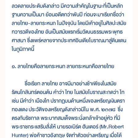
ลวดลายประดับดังกล่าว มีความสำคัญในฐานะที่เป็นหลัก
ฐานความเป็นมา ย้อนอดีตกว่าพันปี ก่อนจะมาเรียกชื่อว่า
ลายไทย-ลายกระหนก ในปัจจุบัน โดยมีเค้าอยู่ในศิลปะสมัย
ทวารวดีของไทย อันเป็นสมัยแรกเริ่มวัฒนธรรมพระพุทธ
ศาสนา ซึ่งแพร่หลายจากประเทศอินเดียโบราณมาสู่ดินแดน
ในภูมิภาคนี้
๑. ลายไทยคือลายกระหนก ลายกระหนกคือลายไทย
ชื่อเรียก ลายไทย อาจมีมาอย่างช้าเพียงในสมัย
รัตนโกสินทร์ตอนต้น คำว่า ไทย ในสมัยโบราณสะกดว่า ไท
เช่น มีคำว่า เมืองไท ปรากฏบนด้านหนึ่งของเหรียญเงินตรา
ทองแดง ประวัติของเหรียญดังกล่าวมีใน พ.ศ. ๒๓๗๘ ซึ่ง
ตรงกับรัชกาล พระบาทสมเด็จพระนั่งเกล้าเจ้าอยู่หัว ที่มี
พระราชกระแสรับสั่งให้ นายรอเบิร์ต ฮันเตอร์ (Mr.Robert
Hunter) พ่อค้าชาวอังกฤษ จัดทำตัวอย่างเหรียญ เมื่อได้