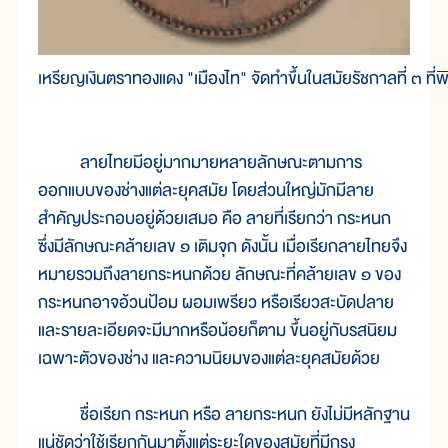
เหรียญเงินตราทองแดง "เมืองไท" จัดทำขึ้นในสมัยรัชกาลที่ ๓ ท
ลายไทยมีอยู่มากมายหลายลักษณะตามการ
ออกแบบของช่างแต่ละยุคสมัย โดยส่วนใหญ่มักมีลาย
สำคัญประกอบอยู่ด้วยเสมอ คือ ลายที่เรียกว่า กระหนก
ซึ่งมีลักษณะคล้ายเลข ๑ เติมจุก ดังนั้น เมื่อเรียกลายไทยจึง
หมายรวมถึงลายกระหนกด้วย ลักษณะที่คล้ายเลข ๑ ของ
กระหนกอาจอ้วนป้อม ผอมเพรียว หรือเรียวสะบัดปลาย
และรายละเอียดจะมีมากหรือน้อยก็ตาม ขึ้นอยู่กับรสนิยม
เฉพาะตัวของช่าง และความนิยมของแต่ละยุคสมัยด้วย
ชื่อเรียก กระหนก หรือ ลายกระหนก ยังไม่มีหลักฐาน
แน่ชัดว่าใช้เรียกกันมาตั้งแต่ระยะใดของสมัยที่มีกรุง