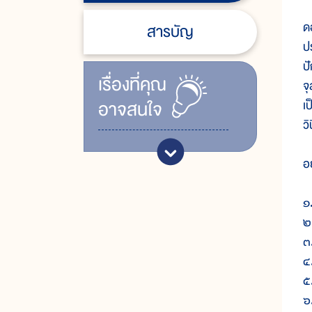
ใ
ด
สารบัญ
ป
ป
เรื่ิองที่คุณ
จ
อาจสนใจ
เ
ว
อ
๑.
๒
๓
๔
๕
๖