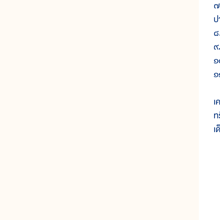
๗.
ป
๘
๙
๑
๑
เ
ท
เ