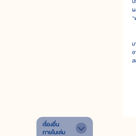
ป
ผ
"
ด
ม
อ
ส
เรื่องอื่น
ภายในเล่ม