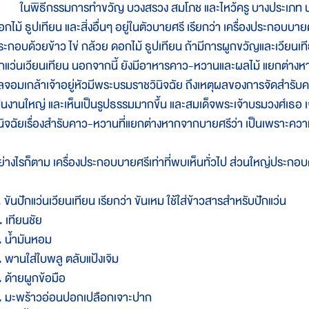
นพิธีกรรมการทำขวัญ บวงสรวง สมโภช และไหว้ครู บางประเภท นอก
อกไม้ ธูปเทียน และสิ่งอื่นๆ อยู่ในตัวบายศรี เรียกว่า เครื่องประกอบบา
ระกอบด้วยข้าว ไข่ กล้วย ดอกไม้ ธูปเทียน ถ้ามีการผูกขวัญและเวียนเทีย
ักแว่นเวียนเทียน นอกจากนี้ ยังมีอาหารคาว-หวานและผลไม้ แยกต่างห
ุลจอมเกล้าเจ้าอยู่หัวมีพระบรมราชวินิจฉัย ถึงเหตุผลของการจัดสำรับค
ป็นงานใหญ่ และเห็นเป็นรูปธรรมมากขึ้น และสมเด็จพระเจ้าบรมวงศ์เธอ
ินิจฉัยเรื่องสำรับคาว-หวานที่แยกต่างหากจากบายศรีว่า เป็นเพราะความไม่ร
ย่างไรก็ตาม เครื่องประกอบบายศรีเท่าที่พบเห็นทั่วไป ส่วนใหญ่ประกอบ
 ขันปักแว่นเวียนเทียน เรียกว่า ขันเหม ใช้ใส่ข้าวสารสำหรับปักแว่น
. เทียนชัย
. น้ำมันหอม
. พานใส่ใบพลู ตลับแป้งเจิม
. ด้ายผูกข้อมือ
. มะพร้าวอ่อนปอกเปลือกเจาะปาก