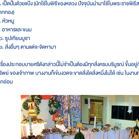
 เป็ดปั้นด้วยแป้ง (มักใช้ในพิธีของหลวง ปัจจุบันนำมาใช้ในพระราชพิธีสมโ
ากทอง)
. หัวหมู
. อาหารและขนม
๐. ธูปเทียนบูชา
๑. สิ่งอื่นๆ ตามแต่จะจัดหามา
ครื่องประกอบบายศรีดังกล่าวนี้ไม่จำเป็นต้องมีทุกสิ่งครบบริบูรณ์ ขึ้น
รัพย์ ของเจ้าภาพ บางงานก็เข้มงวดจะขาดสิ่งใดสิ่งหนึ่งไม่ได้ เช่น ในงา
ด็กอ่อน