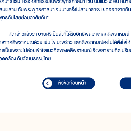
ริศนาธรรม หรือหลักธรรมในพระพุทธศาสนา เช่น นมแมว ๔ อัน หมายถ
สมผสาน กับพระพุทธศาสนา จนบางครั้งไม่สามารถจะแยกออกจากกันได้โด
พุทธกับไสยย่อมอาศัยกัน"
ังกล่าวแล้วว่า บายศรีเป็นสิ่งที่ได้รับอิทธิพลมาจากคติพราหมณ์ 
าจากคติพราหมณ์ด้วย เช่น ไข่ มะพร้าว แต่คติพราหมณ์คงไม่ได้ตั้งใจให้
าจเป็นเพราะไม่ค่อยเข้าใจแนวคิดของคติพราหมณ์ จึงพยายามคิดเปรียบเ
อดคล้อง กับวัฒนธรรมไทย
หัวข้อก่อนหน้า