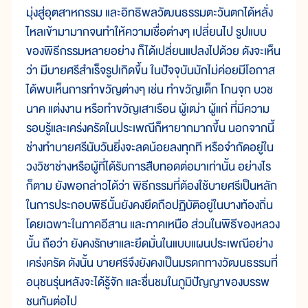
มุ่งสู่อุตสาหกรรม และอิทธิพลวัฒนธรรมตะวันตกได้หลั่ง
ไหลเข้ามามากจนทำให้ความเชื่อต่างๆ เปลี่ยนไป รูปแบบ
ของพิธีกรรมหลายอย่าง ก็ได้เปลี่ยนแปลงไปด้วย ดังจะเห็น
ว่า มีบายศรีสำเร็จรูปเกิดขึ้น ในปัจจุบันมักไม่ค่อยมีโอกาส
ได้พบเห็นการทำขวัญต่างๆ เช่น ทำขวัญเด็ก โกนจุก บวช
นาค แต่งงาน หรือทำขวัญเสาเรือน ผู้เฒ่า ผู้แก่ ที่มีความ
รอบรู้และเคร่งครัดในประเพณีก็หายากมากขึ้น นอกจากนี้
ช่างทำบายศรีนับวันยิ่งจะลดน้อยลงทุกที หรือจำกัดอยู่ใน
วงวิชาช่างหรือผู้ที่ได้รับการสืบทอดต่อมาเท่านั้น อย่างไร
ก็ตาม ยังพอกล่าวได้ว่า พิธีกรรมที่ต้องใช้บายศรีเป็นหลัก
ในการประกอบพิธีนั้นยังคงยึดถือปฏิบัติอยู่ในบางท้องถิ่น
โดยเฉพาะในภาคอีสาน และภาคเหนือ ส่วนในพิธีของหลวง
นั้น ถือว่า ยังคงรักษาและยึดมั่นในแบบแผนประเพณีอย่าง
เคร่งครัด ดังนั้น บายศรีจึงยังคงเป็นมรดกทางวัฒนธรรมที่
อนุชนรุ่นหลังจะได้รู้จัก และชื่นชมในภูมิปัญญาของบรรพ
ชนกันต่อไป