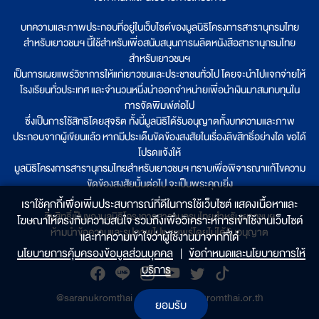
บทความและภาพประกอบที่อยู่ในเว็บไซต์ของมูลนิธิโครงการสารานุกรมไทย
สำหรับเยาวชนฯ นี้ใช้สำหรับเพื่อสนับสนุนการผลิตหนังสือสารานุกรมไทย
สำหรับเยาวชนฯ
เป็นการเผยแพร่วิชาการให้แก่เยาวชนและประชาชนทั่วไป โดยจะนำไปแจกจ่ายให้
โรงเรียนทั่วประเทศ และจำนวนหนึ่งนำออกจำหน่ายเพื่อนำเงินมาสมทบทุนใน
การจัดพิมพ์ต่อไป
ซึ่งเป็นการใช้สิทธิโดยสุจริต ทั้งนี้มูลนิธิได้รับอนุญาตทั้งบทความและภาพ
ประกอบจากผู้เขียนแล้ว หากมีประเด็นขัดข้องสงสัยในเรื่องลิขสิทธิ์อย่างใด ขอได้
โปรดแจ้งให้
มูลนิธิโครงการสารานุกรมไทยสำหรับเยาวชนฯ ทราบเพื่อพิจารณาแก้ไขความ
ขัดข้องสงสัยนั้นต่อไป จะเป็นพระคุณยิ่ง
เราใช้คุกกี้เพื่อเพิ่มประสบการณ์ที่ดีในการใช้เว็บไซต์ แสดงเนื้อหาและ
ลิขสิทธิ์เป็นของมูลนิธิโครงการสารานุกรมไทยสำหรับเยาวชนฯ
โฆษณาให้ตรงกับความสนใจ รวมถึงเพื่อวิเคราะห์การเข้าใช้งานเว็บไซต์
ห้ามนำข้อความและรูปภาพไปเผยแพร่โดยไม่ได้รับอนุญาต
และทำความเข้าใจว่าผู้ใช้งานมาจากที่ใด๋
นโยบายการคุ้มครองข้อมูลส่วนบุคคล
|
ข้อกำหนดและนโยบายการให้
บริการ
@saranukromthai
|
www.saranukromthai.or.th
ยอมรับ