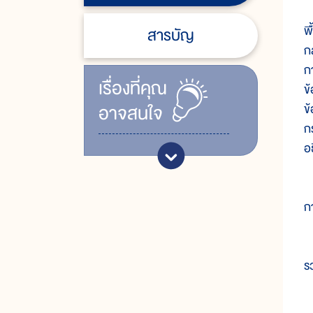
ร
พ
สารบัญ
ก
ก
เรื่ิองที่คุณ
ข
อาจสนใจ
ข
ก
อ
๑
ก
๒
รว
๓