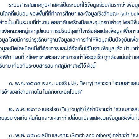
ะบบสารสนเทศภูมิศาสตร์เป็นระบบที่ใช้ข้อมูลร่วมกันระหว่างข้อมูลเชิ
ื้นโลกที่แน่นอน ของพื้นที่ที่ทำการศึกษา และข้อมูลเชิงลักษณะ (attribut
ล่าวนั้น เป็นระบบที่ทำงานโดยอาศัยเครื่องมือและอุปกรณ์ต่างๆ โดยมี
ารจัดหมวดหมู่และรูปแบบ การปรับปรุงแก้ไขหรือดัดแปลงข้อมูลเพื่อการใ
้อมูล โดยมีการบำรุงรักษาฐานข้อมูลและการทำให้ข้อมูลเป็นปัจจุบันเพื่อกา
้อมูลชนิดใดชนิดหนึ่งที่ต้องการ และได้จัดเก็บไว้ในฐานข้อมูลแล้ว นำม
ราฟิก แผนที่ หรือตารางตัวเลข สามารถทำได้รวดเร็ว ถูกต้องแม่นยำ และ
ธิบาย เกี่ยวกับระบบสารสนเทศภูมิศาสตร์ไว้ ดังนี้
. พ.ศ. ๒๕๒๙ เจ.เค. เบอร์รี (J.K. Berry) กล่าวว่า "ระบบสารสนเทศภ
ารอ้างอิงถึงกันภายใน ในลักษณะอัตโนมัติ"
. พ.ศ. ๒๕๓๐ เบอร์โรห์ (Burrough) ให้คำนิยามว่า "ระบบสารสนเทศภูม
บรวม จัดเก็บ ค้นคืน และวิเคราะห์ เปลี่ยนแปลงแสดงผลข้อมูลเชิงพื้นที่บน
. พ.ศ. ๒๕๓๐ สมิท และคณะ (Smith and others) กล่าวว่า "ระ