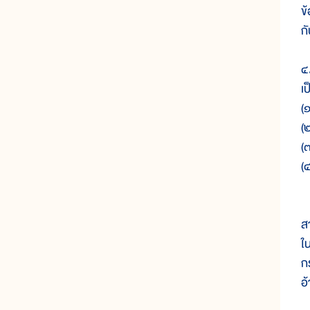
ข้
กั
๔
เป
(
(
(
(
๕
ส
ใ
ก
อ