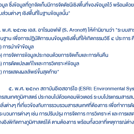
อมูล ซึ่งข้อมูลที่ถูกจัดเก็บมีการจัดดัชนีเชิงพื้นที่ของข้อมูลไว้ พร้อมด
บส่วนต่างๆ เชิงพื้นที่ในฐานข้อมูลนั้น"
. พ.ศ. ๒๕๓๒ เอส. อาโรนอฟฟ์ (S. Aronoff) ให้คำนิยามว่า "ระบบสารส
็นฐาน เพื่อการปฏิบัติการบนข้อมูลเชิงพื้นที่ให้เกิดกรรมวิธี ๔ ประการ ค
๑) การนำเข้าข้อมูล
๒) การจัดการข้อมูลประกอบด้วยการจัดเก็บและการค้นคืน
๓) การดัดแปลงแก้ไขและการวิเคราะห์ข้อมูล
๔) การแสดงผลลัพธ์ขั้นสุดท้าย"
. พ.ศ. ๒๕๓๓ สถาบันอีเอสอาร์ไอ (ESRI: Environmental System
ารสนเทศภูมิศาสตร์ ประกอบไปด้วยคอมพิวเตอร์ ระบบโปรแกรมสารสนเทศภ
นสิ่งต่างๆ ที่เกี่ยวข้องกับการรวบรวมสารสนเทศที่ต้องการ เพื่อทำการ
ระบวนการต่างๆ เช่น การปรับปรุง การจัดการ การวิเคราะห์ และการแ
้างอิงพิกัดทางภูมิศาสตร์ได้ ตามต้องการ พร้อมทั้งเวลาที่เหตุการณ์ต่างๆ