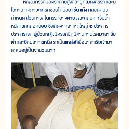
หญิงมีครรภ์มีอัตราตายสูงกว่าผู้ที่ไม่ตั้งครรภ์ และมี
โอกาสเกิดภาวะแทรกซ้อนได้บ่อย เช่น แท้ง คลอดก่อน
กำหนด ส่วนทารกในครรภ์อาจตายขณะคลอด หรือน้ำ
หนักแรกคลอดน้อย ซึ่งเกิดจากสาเหตุใหญ่ ๒ ประการ
ประการแรก ผู้ป่วยหญิงมีครรภ์มีภูมิต้านทานโรคมาลาเรีย
ต่ำ และอีกประการหนึ่ง รกเป็นแหล่งที่เชื้อมาลาเรียเข้ามา
สะสมอยู่เป็นจำนวนมาก