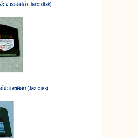
ช้: ฮาร์ดดิสก์ (Hard disk)
์ใช้: แจซดิสก์ (Jaz disk)