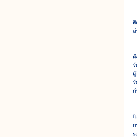
ห
ต
ล
น
ต
ข
ผ
ข
ก
น
ใ
ก
s