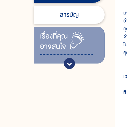
ก
ม
สารบัญ
ว
ค
เรื่ิองที่คุณ
จ
อาจสนใจ
โ
ค
ด
เ
ท
อ
ผ