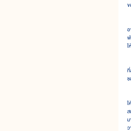
ข
ค
อ
พ
ใ
ป
ท
ซ
น
ใ
ส
ม
ว