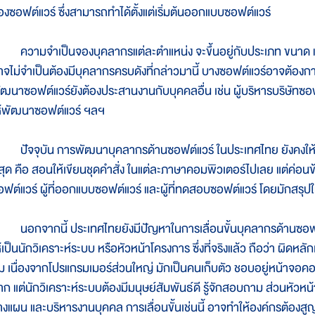
องซอฟต์แวร์ ซึ่งสามารถทำได้ตั้งแต่เริ่มต้นออกแบบซอฟต์แวร์
วามจำเป็นจองบุคลากรแต่ละตำแหน่ง จะขึ้นอยู่กับประเภท ขนาด แ
าจไม่จำเป็นต้องมีบุคลากรครบดังที่กล่าวมานี้ บางซอฟต์แวร์อาจต้องการ
ัฒนาซอฟต์แวร์ยังต้องประสานงานกับบุคคลอื่น เช่น ผู้บริหารบริษัทซอฟต์แ
ห้พัฒนาซอฟต์แวร์ ฯลฯ
ัจจุบัน การพัฒนาบุคลากรด้านซอฟต์แวร์ ในประเทศไทย ยังคงใ
ี่สุด คือ สอนให้เขียนชุดคำสั่ง ในแต่ละภาษาคอมพิวเตอร์ไปเลย แต่ค่อนข
อฟต์แวร์ ผู้ที่ออกแบบซอฟต์แวร์ และผู้ที่ทดสอบซอฟต์แวร์ โดยมักสรุปใ
อกจากนี้ ประเทศไทยยังมีปัญหาในการเลื่อนขั้นบุคลากรด้านซอฟต์แวร
ห้เป็นนักวิเคราะห์ระบบ หรือหัวหน้าโครงการ ซึ่งที่จริงแล้ว ถือว่า ผิดห
ม เนื่องจากโปรแกรมเมอร์ส่วนใหญ่ มักเป็นคนเก็บตัว ชอบอยู่หน้าจอค
าก แต่นักวิเคราะห์ระบบต้องมีมนุษย์สัมพันธ์ดี รู้จักสอบถาม ส่วนหัวหน
างแผน และบริหารงานบุคคล การเลื่อนขั้นเช่นนี้ อาจทำให้องค์กรต้องสูญเ