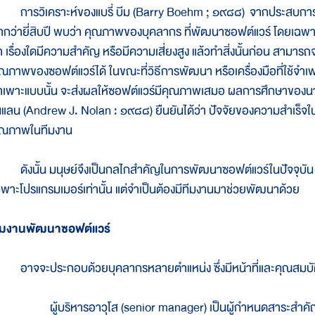
ารวิเคราะห์ของแบรี่ บีม (Barry Boehm ; ๑๙๘๘) จากประสบการณ
ากว่ายี่สิบปี พบว่า คุณภาพของบุคลากร ที่พัฒนาซอฟต์แวร์ โดยเฉพา
่า เรื่องใดมีความสำคัญ หรือมีความเสี่ยงสูง แล้วทำสิ่งนั้นก่อน สาม
ุณภาพของซอฟต์แวร์ได้ ในขณะที่วิธีการพัฒนา หรือเครื่องมือที่ใช้จำเพ
ำเพาะแบบนั้น จะส่งผลให้ซอฟต์แวร์มีคุณภาพเสมอ ผลการศึกษาของนา
นแลน (Andrew J. Nolan : ๑๙๘๘) ยืนยันได้ว่า ปัจจัยของความสำเร็จใน
ุณภาพในทีมงาน
ังนั้น มนุษย์จึงเป็นกลไกสำคัญในการพัฒนาซอฟต์แวร์ในปัจจุบัน 
ฉพาะโปรแกรมเมอร์เท่านั้น แต่จำเป็นต้องมีทีมงานมาช่วยพัฒนาด้วย
ีมงานพัฒนาซอฟต์แวร์
าจจะประกอบด้วยบุคลากรหลายตำแหน่ง ซึ่งมีหน้าที่และคุณสมบัติต่า
ู้บริหารอาวุโส (senior manager) เป็นผู้กำหนดสาระสำคัญ