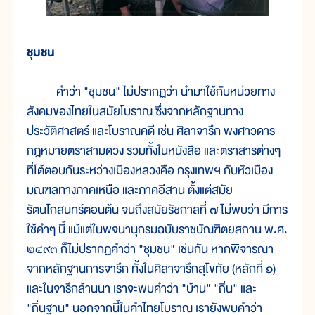
ชุมชน
คำว่า "ชุมชน" ไม่ปรากฏว่า นำมาใช้กับหน่วยทาง
สังคมของไทยในสมัยโบราณ ซึ่งจากหลักฐานทาง
ประวัติศาสตร์ และโบราณคดี เช่น ศิลาจารึก พงศาวดาร
กฎหมายตราสามดวง รวมทั้งในหนังสือ และตราสารต่างๆ
ที่โต้ตอบกันระหว่างเมืองหลวงคือ กรุงเทพฯ กับหัวเมือง
มณฑลทางภาคเหนือ และภาคอีสาน ตั้งแต่สมัย
รัตนโกสินทร์ตอนต้น จนถึงสมัยรัชกาลที่ ๗ ไม่พบว่า มีการ
ใช้คำๆ นี้ แม้แต่ในพจนานุกรมฉบับราชบัณฑิตยสถาน พ.ศ.
๒๔๙๓ ก็ไม่ปรากฏคำว่า "ชุมชน" เช่นกัน หากพิจารณา
จากหลักฐานการจารึก ทั้งในศิลาจารึกสุโขทัย (หลักที่ ๑)
และในจารึกล้านนา เราจะพบคำว่า "บ้าน" "ถิ่น" และ
"ถิ่นฐาน" นอกจากนี้ในคำไทยโบราณ เรายังพบคำว่า