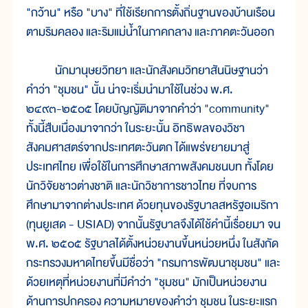
"กว้าน" หรือ "บาง" ที่ใช้เรียกการตั้งถิ่นฐานของบ้านเรือน
ตามริมคลอง และริมแม่น้ำในภาคกลาง และภาคตะวันออก
นักมานุษยวิทยา และนักสังคมวิทยาสันนิษฐานว่า
คำว่า "ชุมชน" นั้น น่าจะเริ่มนำมาใช้ในช่วง พ.ศ.
๒๔๙๓-๒๕๐๕ โดยบัญญัติมาจากคำว่า "community"
ทั้งนี้สืบเนื่องมาจากว่า ในระยะนั้น อิทธิพลของวิชา
สังคมศาสตร์จากประเทศตะวันตก ได้แพร่ขยายมาสู่
ประเทศไทย เพื่อใช้ในการศึกษาสภาพสังคมชนบท ทั้งโดย
นักวิจัยชาวต่างชาติ และนักวิชาการชาวไทย ที่จบการ
ศึกษามาจากต่างประเทศ ด้วยทุนของรัฐบาลสหรัฐอเมริกา
(ทุนยูเสด - USIAD) จากนั้นรัฐบาลจึงได้ใช้คำนี้เรื่อยมา จน
พ.ศ. ๒๕๐๕ รัฐบาลได้ตั้งหน่วยงานขึ้นหน่วยหนึ่ง ในสังกัด
กระทรวงมหาดไทยขึ้นมีชื่อว่า "กรมการพัฒนาชุมชน" และ
ด้วยเหตุที่หน่วยงานที่มีคำว่า "ชุมชน" มักเป็นหน่วยงาน
ด้านการปกครอง ความหมายของคำว่า ชุมชน ในระยะแรก