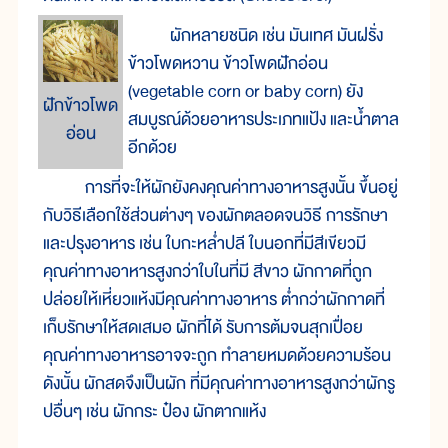
ผักหลายชนิด เช่น มันเทศ มันฝรั่ง
ข้าวโพดหวาน ข้าวโพดฝักอ่อน
(vegetable corn or baby corn) ยัง
ฝักข้าวโพด
สมบูรณ์ด้วยอาหารประเภทแป้ง และน้ำตาล
อ่อน
อีกด้วย
การที่จะให้ผักยังคงคุณค่าทางอาหารสูงนั้น ขึ้นอยู่
กับวิธีเลือกใช้ส่วนต่างๆ ของผักตลอดจนวิธี การรักษา
และปรุงอาหาร เช่น ใบกะหล่ำปลี ใบนอกที่มีสีเขียวมี
คุณค่าทางอาหารสูงกว่าใบในที่มี สีขาว ผักกาดที่ถูก
ปล่อยให้เหี่ยวแห้งมีคุณค่าทางอาหาร ต่ำกว่าผักกาดที่
เก็บรักษาให้สดเสมอ ผักที่ได้ รับการต้มจนสุกเปื่อย
คุณค่าทางอาหารอาจจะถูก ทำลายหมดด้วยความร้อน
ดังนั้น ผักสดจึงเป็นผัก ที่มีคุณค่าทางอาหารสูงกว่าผักรู
ปอื่นๆ เช่น ผักกระ ป๋อง ผักตากแห้ง