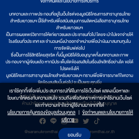
ข้อกำหนดและนโยบายการให้บริการ
บทความและภาพประกอบที่อยู่ในเว็บไซต์ของมูลนิธิโครงการสารานุกรมไทย
สำหรับเยาวชนฯ นี้ใช้สำหรับเพื่อสนับสนุนการผลิตหนังสือสารานุกรมไทย
สำหรับเยาวชนฯ
เป็นการเผยแพร่วิชาการให้แก่เยาวชนและประชาชนทั่วไป โดยจะนำไปแจกจ่ายให้
โรงเรียนทั่วประเทศ และจำนวนหนึ่งนำออกจำหน่ายเพื่อนำเงินมาสมทบทุนใน
การจัดพิมพ์ต่อไป
ซึ่งเป็นการใช้สิทธิโดยสุจริต ทั้งนี้มูลนิธิได้รับอนุญาตทั้งบทความและภาพ
ประกอบจากผู้เขียนแล้ว หากมีประเด็นขัดข้องสงสัยในเรื่องลิขสิทธิ์อย่างใด ขอได้
โปรดแจ้งให้
มูลนิธิโครงการสารานุกรมไทยสำหรับเยาวชนฯ ทราบเพื่อพิจารณาแก้ไขความ
ขัดข้องสงสัยนั้นต่อไป จะเป็นพระคุณยิ่ง
เราใช้คุกกี้เพื่อเพิ่มประสบการณ์ที่ดีในการใช้เว็บไซต์ แสดงเนื้อหาและ
ลิขสิทธิ์เป็นของมูลนิธิโครงการสารานุกรมไทยสำหรับเยาวชนฯ
โฆษณาให้ตรงกับความสนใจ รวมถึงเพื่อวิเคราะห์การเข้าใช้งานเว็บไซต์
ห้ามนำข้อความและรูปภาพไปเผยแพร่โดยไม่ได้รับอนุญาต
และทำความเข้าใจว่าผู้ใช้งานมาจากที่ใด๋
นโยบายการคุ้มครองข้อมูลส่วนบุคคล
|
ข้อกำหนดและนโยบายการให้
บริการ
@saranukromthai
|
www.saranukromthai.or.th
ยอมรับ