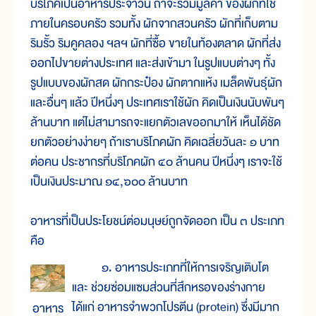
บริโภคเป็นอาหารประจำวัน ถ้าจะรวมมูลค่า ของผักที่ใช้
ภายในครอบครัว รวมทั้ง ผักจากสวนครัว ผักที่เก็บตาม
ริมรั้ว ริมคูคลอง ฯลฯ ผักที่ซื้อ ขายในท้องตลาด ผักที่ส่ง
ออกไปขายต่างประเทศ และส่งเข้ามา ในรูปแบบต่างๆ ทั้ง
รูปแบบของผักสด ผักกระป๋อง ผักตากแห้ง เมล็ดพันธุ์ผัก
และอื่นๆ แล้ว ปีหนึ่งๆ ประเทศเราใช้ผัก คิดเป็นเงินนับพันๆ
ล้านบาท แต่ไม่สามารถจะแยกตัวเลขออกมาให้ เห็นได้ชัด
ยกตัวอย่างง่ายๆ ถ้าเราบริโภคผัก คิดเฉลี่ยวันละ ๑ บาท
ต่อคน ประชากรที่บริโภคผัก ๔๐ ล้านคน ปีหนึ่งๆ เราจะใช้
เป็นเงินประมาณ ๑๔,๖๐๐ ล้านบาท
อาหารที่เป็นประโยชน์ต่อมนุษย์ถูกจัดออก เป็น ๓ ประเภท
คือ
๑. อาหารประเภทที่ให้การเจริญเติบโต
และ ช่วยซ่อมแซมส่วนที่สึกหรอของร่างกาย
ได้แก่ อาหารจำพวกโปรตีน (protein) ซึ่งมีมาก
อาหาร