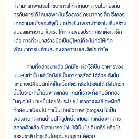
ที่สามารถจะเสริมโภชนาการให้แก่คนยาก จนในท้องถิ่น
ทุรกันดารได้ โดยเฉพาะในเรื่องของโภชนาการเด็ก ซึ่งควร
แก่ความสนใจของรัฐเป็น อย่างยิ่ง เพราะถ้าเราไม่เริ่มสร้าง
สมองและความแข็งแรง ให้แก่คนของประเทศเราตั้งแต่เด็ก
แล้ว การที่จะมาสร้างเมื่อเป็นผู้ใหญ่ก็จะไม่ก่อให้เกิด
พัฒนาการในด้านสมอง ร่างกาย และจิตใจเท่าใด
ตามที่กล่าวมาแล้ว ผักมิใช่แต่จะใช้เป็น อาหารของ
มนุษย์เท่านั้น แต่ผักยังใช้เป็นอาหารสัตว์ ได้ด้วย ดังนั้น
เราอาจเปลี่ยนผักให้เป็นเนื้อสัตว์ หรือโปรตีนได้ ยิ่งไปกว่า
นั้นในระยะที่น้ำมันขาดแคลน แทนที่เราจะทิ้งเศษผักกอง
ใหญ่ๆ ให้เน่าเหม็นโดยไร้ประโยชน์ เราอาจจะใช้เศษผักที่
กำลังเน่าเปื่อยไป ทำเป็นแก๊สชีวภาพ (biogas) ใช้เป็น
พลังงานทดแทนน้ำมันได้รูปหนึ่ง เศษผักที่เหลือจากการ
สลายตัวแล้ว ยังสามารถนำไปใช้เป็นปุ๋ยอินทรีย์ หรือปุ๋ย
ธรรมชาติ บำรุงดินให้อุดมสมบูรณ์ได้ด้วย