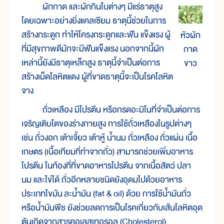
ผักกาด และผักกินใบต่างๆ มีแร่ธาตุสูง
โดยเฉพาะอย่างยิ่งแคลเซียม ธาตุนี้ช่วยในการ
สร้างกระดูก ทำให้โครงกระดูกและฟัน แข็งแรง ผู้
หัวผัก
ที่มีสุขภาพดีมักจะมีฟันแข็งแรง นอกจากนี้ผัก
กาด
เหล่านี้ยังมีธาตุเหล็กสูง ธาตุนี้จำเป็นต่อการ
ขาว
สร้างเม็ดโลหิตแดง ผู้ที่ขาดธาตุนี้จะเป็นโรคโลหิต
จาง
ถั่วเหลือง มีโปรตีน หรือกรดอะมิโนที่จำเป็นต่อการ
เจริญเติบโตของร่างกายสูง การใช้ถั่วเหลืองในรูปต่างๆ
เช่น ถั่วงอก เต้าเจี้ยว เต้าหู้ น้ำนม ถั่วเหลือง ถั่วแผ่น เนื้อ
เกษตร (เนื้อเทียมที่ทำจากถั่ว) สามารถช่วยเพิ่มอาหาร
โปรตีน ในท้องที่ที่ขาดอาหารโปรตีน จากเนื้อสัตว์ ปลา
นม และไข่ได้ ถั่วอีกหลายชนิดยังอุดมไปด้วยอาหาร
ประเภทไขมัน ละน้ำมัน (fat & oil) ด้วย การใช้น้ำมันถั่ว
หรือน้ำมันพืช ยังช่วยลดการเป็นโรคเกี่ยวกับเส้นโลหิตอุด
ตันเกิดจากสารคอเลสเทอรอล (Cholesterol)