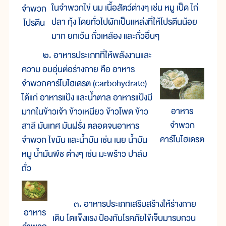
ในจำพวกไข่ นม เนื้อสัตว์ต่างๆ เช่น หมู เป็ด ไก่
จำพวก
ปลา กุ้ง โดยทั่วไปผักเป็นแหล่งที่ให้โปรตีนน้อย
โปรตีน
มาก ยกเว้น ถั่วเหลือง และถั่วอื่นๆ
๒. อาหารประเภทที่ให้พลังงานและ
ความ อบอุ่นต่อร่างกาย คือ อาหาร
จำพวกคาร์โบไฮเดรต (carbohydrate)
ได้แก่ อาหารแป้ง และน้ำตาล อาหารแป้งมี
อาหาร
มากในข้าวเจ้า ข้าวเหนียว ข้าวโพด ข้าว
จำพวก
สาลี มันเทศ มันฝรั่ง ตลอดจนอาหาร
คาร์โบไฮเดรต
จำพวก ไขมัน และน้ำมัน เช่น เนย น้ำมัน
หมู น้ำมันพืช ต่างๆ เช่น มะพร้าว ปาล์ม
ถั่ว
๓. อาหารประเภทเสริมสร้างให้ร่างกาย
อาหาร
เติบ โตแข็งแรง ป้องกันโรคภัยไข้เจ็บมารบกวน