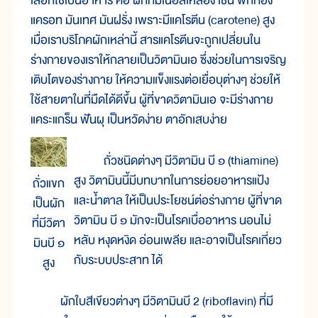
เลือกใช้เป็นอาหาร คือ ผักที่มีเนื้อสีเหลือง เช่น ฟักทอง
แครอท มันเทศ มันฝรั่ง เพราะมีแคโรตีน (carotene) สูง
เมื่อเราบริโภคผักเหล่านี้ สารแคโรตีนจะถูกเปลี่ยนใน
ร่างกายของเราให้กลายเป็นวิตามินเอ ซึ่งช่วยในการเจริญ
เติบโตของร่างกาย ให้ความแข็งแรงต่อเยื่อบุต่างๆ ช่วยให้
ใช้สายตาในที่มืดได้ดีขึ้น ผู้ที่ขาดวิตามินเอ จะมีร่างกาย
แคระแกร็น ฟันผุ เป็นหวัดง่าย ตาอักเสบง่าย
ถั่วชนิดต่างๆ มีวิตามิน บี ๑ (thiamine)
สูง วิตามินนี้มีบทบาทในการย่อยอาหารแป้ง
ถั่วแขก
และน้ำตาล ให้เป็นประโยชน์ต่อร่างกาย ผู้ที่ขาด
เป็นผัก
วิตามิน บี ๑ มักจะเป็นโรคเบื่ออาหาร นอนไม่
ที่มีวิตา
หลับ หงุดหงิด อ่อนเพลีย และอาจเป็นโรคเกี่ยว
มินบี ๑
กับระบบประสาท ได้
สูง
ผักใบสีเขียวต่างๆ มีวิตามินบี 2 (riboflavin) ที่มี