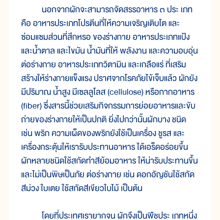
นอกจากผักจะสามารถจัดสรรอาหาร ๓ ประ เภท
คือ อาหารประเภทโปรตีนที่ให้ความเจริญเติบโต และ
ซ่อมแซมส่วนที่สึกหรอ ของร่างกาย อาหารประเภทแป้ง
และน้ำตาล และไขมัน น้ำมันที่ให้ พลังงาน และความอบอุ่น
ต่อร่างกาย อาหารประเภทวิตามิน และเกลือแร่ ที่เสริม
สร้างให้ร่างกายแข็งแรง ปราศจากโรคภัยไข้เจ็บแล้ว ผักยัง
มีปริมาณ น้ำสูง มีเซลลูโลส (cellulose) หรือกากอาหาร
(fiber) ซึ่งสารนี้ช่วยเสริมกิจกรรมการย่อยอาหารและขับ
ถ่ายของร่างกายให้เป็นปกติ ยิ่งไปกว่านั้นผักบาง ชนิด
เช่น พริก ความเผ็ดของพริกยังใช้เป็นเครื่อง ชูรส และ
เครื่องกระตุ้นให้เรารับประทานอาหาร ได้เอร็ดอร่อยขึ้น
ผักหลายชนิดใช้สกัดทำสีย้อมอาหาร ให้น่ารับประทานขึ้น
และไม่เป็นพิษเป็นภัย ต่อร่างกาย เช่น ดอกอัญชันใช้สกัด
สีม่วง ใบเตย ใช้สกัดสีเขียวใบไม้ เป็นต้น
โดยที่ประเทศเรายากจน ผักจึงเป็นพืชประ เภทหนึ่ง