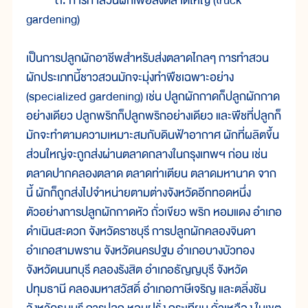
๓. การทำสวนผักเพื่อส่งตลาดใหญ่ (truck
gardening)
เป็นการปลูกผักอาชีพสำหรับส่งตลาดไกลๆ การทำสวน
ผักประเภทนี้ชาวสวนมักจะมุ่งทำพืชเฉพาะอย่าง
(specialized gardening) เช่น ปลูกผักกาดก็ปลูกผักกาด
อย่างเดียว ปลูกพริกก็ปลูกพริกอย่างเดียว และพืชที่ปลูกก็
มักจะทำตามความเหมาะสมกับดินฟ้าอากาศ ผักที่ผลิตขึ้น
ส่วนใหญ่จะถูกส่งผ่านตลาดกลางในกรุงเทพฯ ก่อน เช่น
ตลาดปากคลองตลาด ตลาดท่าเตียน ตลาดมหานาค จาก
นี้ ผักก็ถูกส่งไปจำหน่ายตามต่างจังหวัดอีกทอดหนึ่ง
ตัวอย่างการปลูกผักกาดหัว ถั่วเขียว พริก หอมแดง อำเภอ
ดำเนินสะดวก จังหวัดราชบุรี การปลูกผักคลองจินดา
อำเภอสามพราน จังหวัดนครปฐม อำเภอบางบัวทอง
จังหวัดนนทบุรี คลองรังสิต อำเภอธัญญบุรี จังหวัด
ปทุมธานี คลองมหาสวัสดิ์ อำเภอภาษีเจริญ และตลิ่งชัน