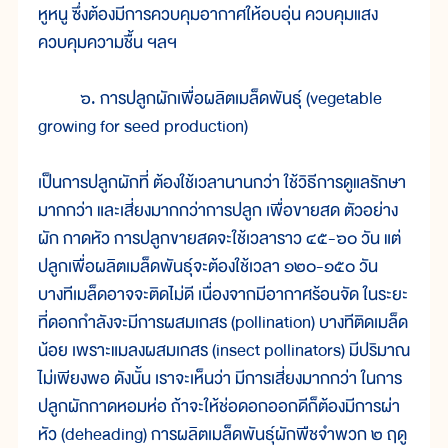
หูหนู ซึ่งต้องมีการควบคุมอากาศให้อบอุ่น ควบคุมแสง
ควบคุมความชื้น ฯลฯ
๖. การปลูกผักเพื่อผลิตเมล็ดพันธุ์ (vegetable
growing for seed production)
เป็นการปลูกผักที่ ต้องใช้เวลานานกว่า ใช้วิธีการดูแลรักษา
มากกว่า และเสี่ยงมากกว่าการปลูก เพื่อขายสด ตัวอย่าง
ผัก กาดหัว การปลูกขายสดจะใช้เวลาราว ๔๕-๖๐ วัน แต่
ปลูกเพื่อผลิตเมล็ดพันธุ์จะต้องใช้เวลา ๑๒๐-๑๕๐ วัน
บางทีเมล็ดอาจจะติดไม่ดี เนื่องจากมีอากาศร้อนจัด ในระยะ
ที่ดอกกำลังจะมีการผสมเกสร (pollination) บางทีติดเมล็ด
น้อย เพราะแมลงผสมเกสร (insect pollinators) มีปริมาณ
ไม่เพียงพอ ดังนั้น เราจะเห็นว่า มีการเสี่ยงมากกว่า ในการ
ปลูกผักกาดหอมห่อ ถ้าจะให้ช่อดอกออกดีก็ต้องมีการผ่า
หัว (deheading) การผลิตเมล็ดพันธุ์ผักพืชจำพวก ๒ ฤดู