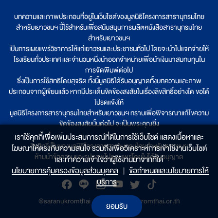
บทความและภาพประกอบที่อยู่ในเว็บไซต์ของมูลนิธิโครงการสารานุกรมไทย
สำหรับเยาวชนฯ นี้ใช้สำหรับเพื่อสนับสนุนการผลิตหนังสือสารานุกรมไทย
สำหรับเยาวชนฯ
เป็นการเผยแพร่วิชาการให้แก่เยาวชนและประชาชนทั่วไป โดยจะนำไปแจกจ่ายให้
โรงเรียนทั่วประเทศ และจำนวนหนึ่งนำออกจำหน่ายเพื่อนำเงินมาสมทบทุนใน
การจัดพิมพ์ต่อไป
ซึ่งเป็นการใช้สิทธิโดยสุจริต ทั้งนี้มูลนิธิได้รับอนุญาตทั้งบทความและภาพ
ประกอบจากผู้เขียนแล้ว หากมีประเด็นขัดข้องสงสัยในเรื่องลิขสิทธิ์อย่างใด ขอได้
โปรดแจ้งให้
มูลนิธิโครงการสารานุกรมไทยสำหรับเยาวชนฯ ทราบเพื่อพิจารณาแก้ไขความ
ขัดข้องสงสัยนั้นต่อไป จะเป็นพระคุณยิ่ง
เราใช้คุกกี้เพื่อเพิ่มประสบการณ์ที่ดีในการใช้เว็บไซต์ แสดงเนื้อหาและ
ลิขสิทธิ์เป็นของมูลนิธิโครงการสารานุกรมไทยสำหรับเยาวชนฯ
โฆษณาให้ตรงกับความสนใจ รวมถึงเพื่อวิเคราะห์การเข้าใช้งานเว็บไซต์
ห้ามนำข้อความและรูปภาพไปเผยแพร่โดยไม่ได้รับอนุญาต
และทำความเข้าใจว่าผู้ใช้งานมาจากที่ใด๋
นโยบายการคุ้มครองข้อมูลส่วนบุคคล
|
ข้อกำหนดและนโยบายการให้
บริการ
@saranukromthai
|
www.saranukromthai.or.th
ยอมรับ