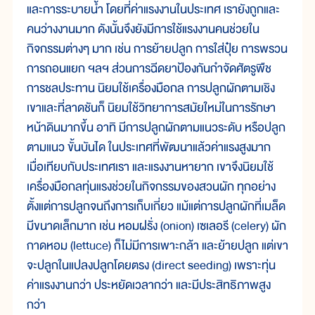
และการระบายน้ำ โดยที่ค่าแรงงานในประเทศ เรายังถูกและ
คนว่างงานมาก ดังนั้นจึงยังมีการใช้แรงงานคนช่วยใน
กิจกรรมต่างๆ มาก เช่น การย้ายปลูก การใส่ปุ๋ย การพรวน
การถอนแยก ฯลฯ ส่วนการฉีดยาป้องกันกำจัดศัตรูพืช
การชลประทาน นิยมใช้เครื่องมือกล การปลูกผักตามเชิง
เขาและที่ลาดชันก็ นิยมใช้วิทยาการสมัยใหม่ในการรักษา
หน้าดินมากขึ้น อาทิ มีการปลูกผักตามแนวระดับ หรือปลูก
ตามแนว ขั้นบันได ในประเทศที่พัฒนาแล้วค่าแรงสูงมาก
เมื่อเทียบกับประเทศเรา และแรงงานหายาก เขาจึงนิยมใช้
เครื่องมือกลทุ่นแรงช่วยในกิจกรรมของสวนผัก ทุกอย่าง
ตั้งแต่การปลูกจนถึงการเก็บเกี่ยว แม้แต่การปลูกผักที่เมล็ด
มีขนาดเล็กมาก เช่น หอมฝรั่ง (onion) เซเลอรี (celery) ผัก
กาดหอม (lettuce) ก็ไม่มีการเพาะกล้า และย้ายปลูก แต่เขา
จะปลูกในแปลงปลูกโดยตรง (direct seeding) เพราะทุ่น
ค่าแรงงานกว่า ประหยัดเวลากว่า และมีประสิทธิภาพสูง
กว่า