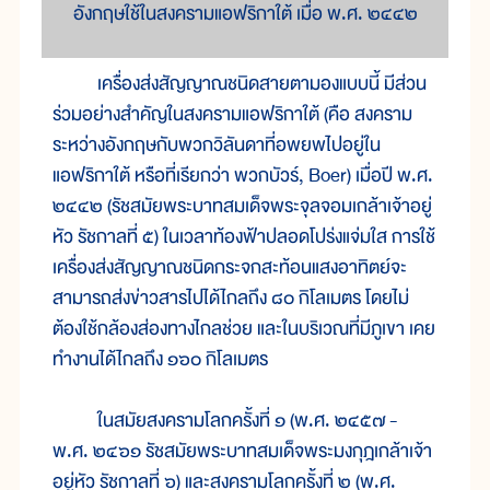
อังกฤษใช้ในสงครามแอฟริกาใต้ เมื่อ พ.ศ. ๒๔๔๒
เครื่องส่งสัญญาณชนิดสายตามองแบบนี้ มีส่วน
ร่วมอย่างสำคัญในสงครามแอฟริกาใต้ (คือ สงคราม
ระหว่างอังกฤษกับพวกวิลันดาที่อพยพไปอยู่ใน
แอฟริกาใต้ หรือที่เรียกว่า พวกบัวร์, Boer) เมื่อปี พ.ศ.
๒๔๔๒ (รัชสมัยพระบาทสมเด็จพระจุลจอมเกล้าเจ้าอยู่
หัว รัชกาลที่ ๕) ในเวลาท้องฟ้าปลอดโปร่งแจ่มใส การใช้
เครื่องส่งสัญญาณชนิดกระจกสะท้อนแสงอาทิตย์จะ
สามารถส่งข่าวสารไปได้ไกลถึง ๘๐ กิโลเมตร โดยไม่
ต้องใช้กล้องส่องทางไกลช่วย และในบริเวณที่มีภูเขา เคย
ทำงานได้ไกลถึง ๑๖๐ กิโลเมตร
ในสมัยสงครามโลกครั้งที่ ๑ (พ.ศ. ๒๔๕๗ -
พ.ศ. ๒๔๖๑ รัชสมัยพระบาทสมเด็จพระมงกุฎเกล้าเจ้า
อยู่หัว รัชกาลที่ ๖) และสงครามโลกครั้งที่ ๒ (พ.ศ.