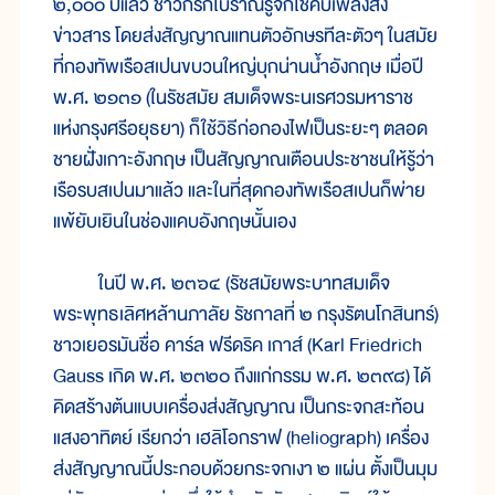
๒,๐๐๐ ปีแล้ว ชาวกรีกโบราณรู้จักใช้คบเพลิงส่ง
ข่าวสาร โดยส่งสัญญาณแทนตัวอักษรทีละตัวๆ ในสมัย
ที่กองทัพเรือสเปนขบวนใหญ่บุกน่านน้ำอังกฤษ เมื่อปี
พ.ศ. ๒๑๓๑ (ในรัชสมัย สมเด็จพระนเรศวรมหาราช
แห่งกรุงศรีอยุธยา) ก็ใช้วิธีก่อกองไฟเป็นระยะๆ ตลอด
ชายฝั่งเกาะอังกฤษ เป็นสัญญาณเตือนประชาชนให้รู้ว่า
เรือรบสเปนมาแล้ว และในที่สุดกองทัพเรือสเปนก็พ่าย
แพ้ยับเยินในช่องแคบอังกฤษนั้นเอง
ในปี พ.ศ. ๒๓๖๔ (รัชสมัยพระบาทสมเด็จ
พระพุทธเลิศหล้านภาลัย รัชกาลที่ ๒ กรุงรัตนโกสินทร์)
ชาวเยอรมันชื่อ คาร์ล ฟรีดริค เกาส์ (Karl Friedrich
Gauss เกิด พ.ศ. ๒๓๒๐ ถึงแก่กรรม พ.ศ. ๒๓๙๘) ได้
คิดสร้างต้นแบบเครื่องส่งสัญญาณ เป็นกระจกสะท้อน
แสงอาทิตย์ เรียกว่า เฮลิโอกราฟ (heliograph) เครื่อง
ส่งสัญญาณนี้ประกอบด้วยกระจกเงา ๒ แผ่น ตั้งเป็นมุม