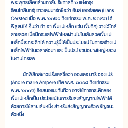
พระพุทธเลิศหล้านภาลัย รัชกาลที่ ๒ แห่งกรุง
รัตนโกสินทร์) ชาวเดนมาร์กชื่อว่า ฮันส์ เออร์สเตด (Hans
Oersted เมื่อ พ.ศ. ๒๓๒๐ ถึงแก่กรรม พ.ศ. ๒๓๙๔) ได้
พิสูจน์ให้เห็นว่า ถ้าเอา เข็มแม่เหล็ก (เช่น เข็มทิศ) วางไว้ใกล้
สายลวด เมื่อมีกระแสไฟฟ้าไหลผ่านไปในเส้นลวดเข็มแม่
เหล็กนี้จะกระดิกได้ ความรู้นี้ได้เป็นประโยชน์ ในการสร้างแม่
เหล็กไฟฟ้าในเวลาต่อมา และเป็นประโยชน์อย่างใหญ่หลวง
ในงานโทรเลข
นักฟิสิกส์ชาวฝรั่งเศสชื่อว่า อองเดร มารี อองแปร์
(Andre marie Ampere เกิด พ.ศ. ๒๓๑๘ ถึงแก่กรรม
พ.ศ. ๒๓๗๙) จึงเสนอแนะทันทีว่า อาจใช้การกระดิกของ
เข็มแม่เหล็กเป็น ประโยชน์ในการรับส่งสัญญาณไฟฟ้าได้
ด้วยการใช้สายเส้นหนึ่ง สำหรับส่งสัญญาณตัวพยัญชนะ
ตัวหนึ่ง