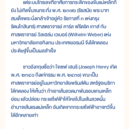
แต่ระบบโทรเลขที่อาศัยการกระดิกของเข็มแม่เหล็กก็
ยัง ไม่เกิดขึ้นจนกระทั่ง พ.ศ. ๒๓๗๖ (รัชสมัย พระบาท
สมเด็จพระนั่งเกล้าเจ้าอยู่หัว รัชกาลที่ ๓ แห่งกรุง
รัตนโกสินทร์) ศาสตราจารย์ คาร์ล ฟรีดริค เกาส์ กับ
ศาสตราจารย์ วิลเฮล์ม เวเบอร์ (Wilhelm Weber) แห่ง
มหาวิทยาลัยเกอทิงเกน ประเทศเยอรมนี จึงได้ทดลอง
ประดิษฐ์ขึ้นเป็นผลสำเร็จ
ชาวอังกฤษชื่อว่า โจเซฟ เฮนรี (Joseph Henry เกิด
พ.ศ. ๒๓๔๐ ถึงแก่กรรม พ.ศ. ๒๔๓๑) ขณะเป็น
ศาสตราจารย์อยู่ในมหาวิทยาลัยพรินส์ตัน สหรัฐอเมริกา
ได้ทดลอง ให้เห็นว่า ถ้าเอาเส้นลวดมาพันรอบแกนเหล็ก
อ่อน แล้วปล่อย กระแสไฟฟ้าให้ไหลไปในเส้นลวดนั้น
อำนาจเส้นแรงแม่เหล็ก อันเกิดจากกระแสไฟฟ้าอาจทวีขึ้น
ได้อีกหลายเท่า