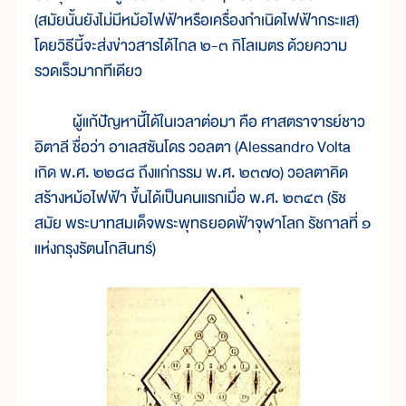
(สมัยนั้นยังไม่มีหม้อไฟฟ้าหรือเครื่องกำเนิดไฟฟ้ากระแส)
โดยวิธีนี้จะส่งข่าวสารได้ไกล ๒-๓ กิโลเมตร ด้วยความ
รวดเร็วมากทีเดียว
ผู้แก้ปัญหานี้ได้ในเวลาต่อมา คือ ศาสตราจารย์ชาว
อิตาลี ชื่อว่า อาเลสซันโดร วอลตา (Alessandro Volta
เกิด พ.ศ. ๒๒๘๘ ถึงแก่กรรม พ.ศ. ๒๓๗๐) วอลตาคิด
สร้างหม้อไฟฟ้า ขึ้นได้เป็นคนแรกเมื่อ พ.ศ. ๒๓๔๓ (รัช
สมัย พระบาทสมเด็จพระพุทธยอดฟ้าจุฬาโลก รัชกาลที่ ๑
แห่งกรุงรัตนโกสินทร์)