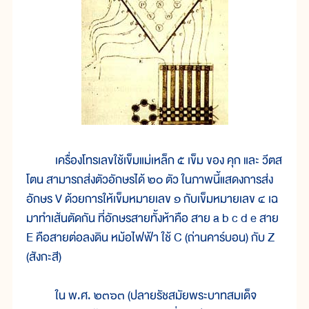
เครื่องโทรเลขใช้เข็มแม่เหล็ก ๕ เข็ม ของ คุก และ วีตส
โตน สามารถส่งตัวอักษรได้ ๒๐ ตัว ในภาพนี้แสดงการส่ง
อักษร V ด้วยการให้เข็มหมายเลข ๑ กับเข็มหมายเลข ๔ เฉ
มาทำเส้นตัดกัน ที่อักษรสายทั้งห้าคือ สาย a b c d e สาย
E คือสายต่อลงดิน หม้อไฟฟ้า ใช้ C (ถ่านคาร์บอน) กับ Z
(สังกะสี)
ใน พ.ศ. ๒๓๖๓ (ปลายรัชสมัยพระบาทสมเด็จ