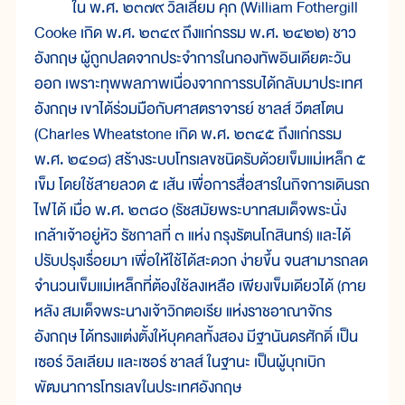
ใน พ.ศ. ๒๓๗๙ วิลเลียม คุก (William Fothergill
Cooke เกิด พ.ศ. ๒๓๔๙ ถึงแก่กรรม พ.ศ. ๒๔๒๒) ชาว
อังกฤษ ผู้ถูกปลดจากประจำการในกองทัพอินเดียตะวัน
ออก เพราะทุพพลภาพเนื่องจากการรบได้กลับมาประเทศ
อังกฤษ เขาได้ร่วมมือกับศาสตราจารย์ ชาลส์ วีตสโตน
(Charles Wheatstone เกิด พ.ศ. ๒๓๔๕ ถึงแก่กรรม
พ.ศ. ๒๔๑๘) สร้างระบบโทรเลขชนิดรับด้วยเข็มแม่เหล็ก ๕
เข็ม โดยใช้สายลวด ๕ เส้น เพื่อการสื่อสารในกิจการเดินรถ
ไฟได้ เมื่อ พ.ศ. ๒๓๘๐ (รัชสมัยพระบาทสมเด็จพระนั่ง
เกล้าเจ้าอยู่หัว รัชกาลที่ ๓ แห่ง กรุงรัตนโกสินทร์) และได้
ปรับปรุงเรื่อยมา เพื่อให้ใช้ได้สะดวก ง่ายขึ้น จนสามารถลด
จำนวนเข็มแม่เหล็กที่ต้องใช้ลงเหลือ เพียงเข็มเดียวได้ (ภาย
หลัง สมเด็จพระนางเจ้าวิกตอเรีย แห่งราชอาณาจักร
อังกฤษ ได้ทรงแต่งตั้งให้บุคคลทั้งสอง มีฐานันดรศักดิ์ เป็น
เซอร์ วิลเลียม และเซอร์ ชาลส์ ในฐานะ เป็นผู้บุกเบิก
พัฒนาการโทรเลขในประเทศอังกฤษ