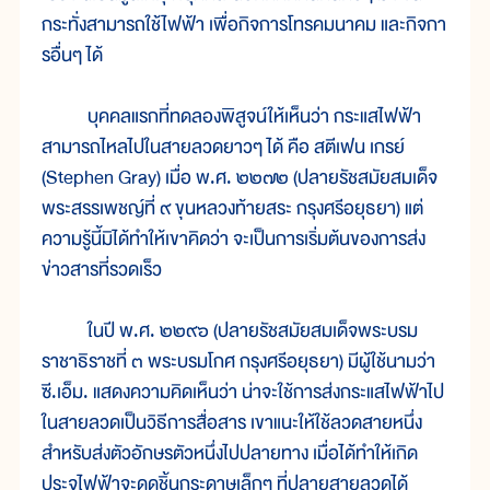
กระทั่งสามารถใช้ไฟฟ้า เพื่อกิจการโทรคมนาคม และกิจกา
รอื่นๆ ได้
บุคคลแรกที่ทดลองพิสูจน์ให้เห็นว่า กระแสไฟฟ้า
สามารถไหลไปในสายลวดยาวๆ ได้ คือ สตีเฟน เกรย์
(Stephen Gray) เมื่อ พ.ศ. ๒๒๗๒ (ปลายรัชสมัยสมเด็จ
พระสรรเพชญ์ที่ ๙ ขุนหลวงท้ายสระ กรุงศรีอยุธยา) แต่
ความรู้นี้มิได้ทำให้เขาคิดว่า จะเป็นการเริ่มต้นของการส่ง
ข่าวสารที่รวดเร็ว
ในปี พ.ศ. ๒๒๙๖ (ปลายรัชสมัยสมเด็จพระบรม
ราชาธิราชที่ ๓ พระบรมโกศ กรุงศรีอยุธยา) มีผู้ใช้นามว่า
ซี.เอ็ม. แสดงความคิดเห็นว่า น่าจะใช้การส่งกระแสไฟฟ้าไป
ในสายลวดเป็นวิธีการสื่อสาร เขาแนะให้ใช้ลวดสายหนึ่ง
สำหรับส่งตัวอักษรตัวหนึ่งไปปลายทาง เมื่อได้ทำให้เกิด
ประจุไฟฟ้าจะดูดชิ้นกระดาษเล็กๆ ที่ปลายสายลวดได้