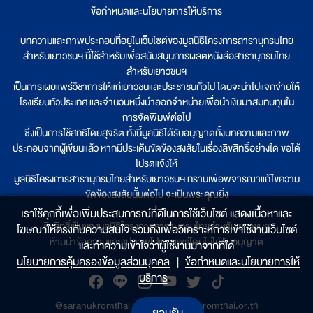
ข้อกำหนดและนโยบายการให้บริการ
บทความและภาพประกอบที่อยู่ในเว็บไซต์ของมูลนิธิโครงการสารานุกรมไทย
สำหรับเยาวชนฯ นี้ใช้สำหรับเพื่อสนับสนุนการผลิตหนังสือสารานุกรมไทย
สำหรับเยาวชนฯ
เป็นการเผยแพร่วิชาการให้แก่เยาวชนและประชาชนทั่วไป โดยจะนำไปแจกจ่ายให้
โรงเรียนทั่วประเทศ และจำนวนหนึ่งนำออกจำหน่ายเพื่อนำเงินมาสมทบทุนใน
การจัดพิมพ์ต่อไป
ซึ่งเป็นการใช้สิทธิโดยสุจริต ทั้งนี้มูลนิธิได้รับอนุญาตทั้งบทความและภาพ
ประกอบจากผู้เขียนแล้ว หากมีประเด็นขัดข้องสงสัยในเรื่องลิขสิทธิ์อย่างใด ขอได้
โปรดแจ้งให้
มูลนิธิโครงการสารานุกรมไทยสำหรับเยาวชนฯ ทราบเพื่อพิจารณาแก้ไขความ
ขัดข้องสงสัยนั้นต่อไป จะเป็นพระคุณยิ่ง
เราใช้คุกกี้เพื่อเพิ่มประสบการณ์ที่ดีในการใช้เว็บไซต์ แสดงเนื้อหาและ
ลิขสิทธิ์เป็นของมูลนิธิโครงการสารานุกรมไทยสำหรับเยาวชนฯ
โฆษณาให้ตรงกับความสนใจ รวมถึงเพื่อวิเคราะห์การเข้าใช้งานเว็บไซต์
ห้ามนำข้อความและรูปภาพไปเผยแพร่โดยไม่ได้รับอนุญาต
และทำความเข้าใจว่าผู้ใช้งานมาจากที่ใด๋
นโยบายการคุ้มครองข้อมูลส่วนบุคคล
|
ข้อกำหนดและนโยบายการให้
บริการ
@saranukromthai
|
www.saranukromthai.or.th
ยอมรับ