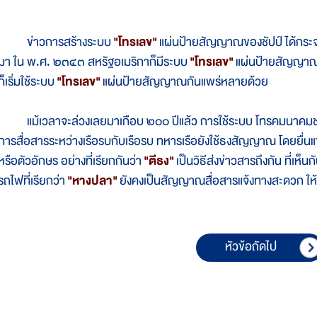
ข่าวการสร้างระบบ
"โทรเลข"
แผ่นป้ายสัญญาณของชัปป์ ได้กระ
มา ใน พ.ศ. ๒๓๔๓ สหรัฐอเมริกาก็มีระบบ
"โทรเลข"
แผ่นป้ายสัญญาณใช
ก็เริ่มใช้ระบบ
"โทรเลข"
แผ่นป้ายสัญญาณกันแพร่หลายด้วย
แม้เวลาจะล่วงเลยมาเกือบ ๒๐๐ ปีแล้ว การใช้ระบบ โทรคมนาคมชนิดแ
การสื่อสารระหว่างเรือรบกับเรือรบ ทหารเรือยังใช้ธงสัญญาณ โดยยื่น
หรือตัวอักษร อย่างที่เรียกกันว่า
"ตีธง"
เป็นวิธีส่งข่าวสารถึงกัน ที่เ
รถไฟที่เรียกว่า
"หางปลา"
ยังคงเป็นสัญญาณสื่อสารแจ้งทางสะดวก ให้
หัวข้อถัดไป