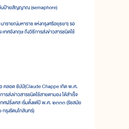
 แผ่นป้ายสัญญาณ (semaphore)
นารายณ์มหาราช แห่งกรุงศรีอยุธยา) รอ
ะเทศอังกฤษ ถึงวิธีการส่งข่าวสารชนิดใช้
อ คลอด ชัปป์(Claude Chappe เกิด พ.ศ.
รส่งข่าวสารชนิดใช้สายตามอง ได้สำเร็จ
ะเทศฝรั่งเศส เริ่มตั้งแต่ปี พ.ศ. ๒๓๓๓ (รัชสมัย
กรุงรัตนโกสินทร์)