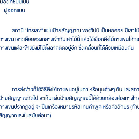
มอง ที่ชัปป์เป็น
ผู้ออกแบบ
สถานี "โทรเลข" แผ่นป้ายสัญญาณ ของชัปป์ เป็นหอคอย มีเสาไม้ต่อ
กางเขน เจาะเดือยตรงกลางเข้ากับเสาไม้นี้ แล้วใช้เชือกดึงไม้กางเขนให้กระ
กางเขนแต่ละข้างยังมีไม้ตั้งฉากติดอยู่อีก ซึ่งเคลื่อนที่ได้ด้วยเหมือนกัน
การส่งข่าวก็ใช้วิธีดึงให้กางเขนอยู่ในท่า หรือมุมต่างๆ กัน และสถา
ป้ายสัญญาณถัดไป จะเห็นแผ่นป้ายสัญญาณนี้ได้ด้วยกล้องส่องทางไกล ท่
กางเขนปรากฏอยู่ จะเป็นเครื่องหมายรหัสแทนคำพูด หรือตัวอักษร (ทำ
สัญญาณธงในสมัยต่อมา)