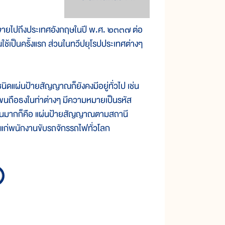
จายไปถึงประเทศอังกฤษในปี พ.ศ. ๒๓๓๗ ต่อ
้เป็นครั้งแรก ส่วนในทวีปยุโรปประเทศต่างๆ
ผ่นป้ายสัญญาณก็ยังคงมีอยู่ทั่วไป เช่น
แขนถือธงในท่าต่างๆ มีความหมายเป็นรหัส
ห็นกันมากก็คือ แผ่นป้ายสัญญาณตามสถานี
แก่พนักงานขับรถจักรรถไฟทั่วโลก