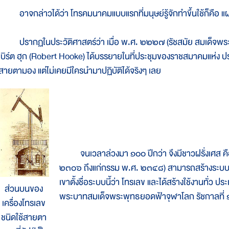
อาจกล่าวได้ว่า โทรคมนาคมแบบแรกที่มนุษย์รู้จักทำขึ้นใช้ก็คือ
ปรากฏในประวัติศาสตร์ว่า เมื่อ พ.ศ. ๒๒๒๗ (รัชสมัย สมเด็จพระ
เบิร์ต ฮุก (Robert Hooke) ได้บรรยายในที่ประชุมของราชสมาคมแห่ง ปร
สายตามอง แต่ไม่เคยมีใครนำมาปฏิบัติได้จริงๆ เลย
จนเวลาล่วงมา ๑๐๐ ปีกว่า จึงมีชาวฝรั่งเศส คื
๒๓๐๖ ถึงแก่กรรม พ.ศ. ๒๓๔๘) สามารถสร้างระบบกา
เขาตั้งชื่อระบบนี้ว่า โทรเลข และได้สร้างใช้งานทั่ว ปร
ส่วนบนของ
พระบาทสมเด็จพระพุทธยอดฟ้าจุฬาโลก รัชกาลที่ ๑ 
เครื่องโทรเลข
ชนิดใช้สายตา