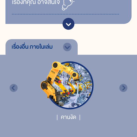
เรื่ิองที่คุณ
อาจสนใจ
เรื่องอื่น
ภายในเล่ม
คานงัด