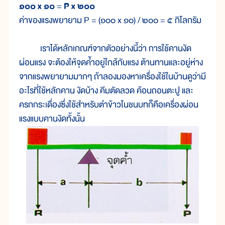
๑๐๐ x ๑๐ = P x ๒๐๐
ค่า
ของ
แรง
พยายาม P = (๑๐๐ x ๑๐) / ๒๐๐ = ๕ กิโลกรัม
เราได้หลักเกณฑ์จากตัวอย่างนี้ว่า การใช้คานงัด
ผ่อนแรง จะต้องให้จุดค้ำอยู่ใกล้กับแรง ต้านทานและอยู่ห่าง
จากแรงพยายามมากๆ ถ้าลองมองหาเครื่องใช้ในบ้านดูว่ามี
อะไรที่ใช้หลักคาน งัดบ้าง คีมตัดลวด ค้อนถอนตะปู และ
ครกกระเดื่องซึ่งใช้สำหรับตำข้าวในชนบทก็คือเครื่องผ่อน
แรงแบบคานงัดทั้งนั้น