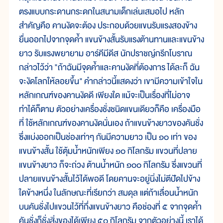
ตรงแบบกระดานกระดกในสนามเด็กเล่นเสมอไป หลัก
สำคัญคือ คานงัดจะต้อง ประกอบด้วยแขนรับแรงสองข้าง
ยื่นออกไปจากจุดค้ำ แขนข้างสั้นรับแรงต้านทานและแขนข้าง
ยาว รับแรงพยายาม อาร์คีมีดีส นักปราชญ์กรีกโบราณ
กล่าวไว้ว่า "ถ้าฉันมีจุดค้ำและคานงัดที่ต้องการ ได้ละก็ ฉัน
จะงัดโลกให้ลอยขึ้น" คำกล่าวนี้แสดงว่า เขามีความเข้าใจใน
หลักเกณฑ์ของคานงัดดี เพียงใด แม้จะเป็นเรื่องที่ไม่อาจ
ทำได้ก็ตาม ตัวอย่างเครื่องชั่งชนิดแขนเดียวก็คือ เครื่องมือ
ที่ ใช้หลักเกณฑ์ของคานงัดนั่นเอง ถ้าแขนข้างยาวของคันชั่ง
ซึ่งแบ่งออกเป็นช่องเท่าๆ กันมีความยาว เป็น ๑๐ เท่า ของ
แขนข้างสั้น ใช้ตุ้มน้ำหนักเพียง ๑๐ กิโลกรัม แขวนที่ปลาย
แขนข้างยาว ก็จะถ่วง ต้านน้ำหนัก ๑๐๐ กิโลกรัม ซึ่งแขวนที่
ปลายแขนข้างสั้นไว้ได้พอดี โดยคานจะอยู่นิ่งไม่ตีปัดไปข้าง
ใดข้างหนึ่ง ในลักษณะที่เรียกว่า สมดุล แต่ถ้าเลื่อนน้ำหนัก
บนคันชั่งไปแขวนไว้ที่กึ่งแขนข้างยาว คือช่องที่ ๕ จากจุดค้ำ
คันชั่งก็ชั่งสิ่งของได้เพียง ๕๐ กิโลกรัม จากตัวอย่างนี้ เราได้