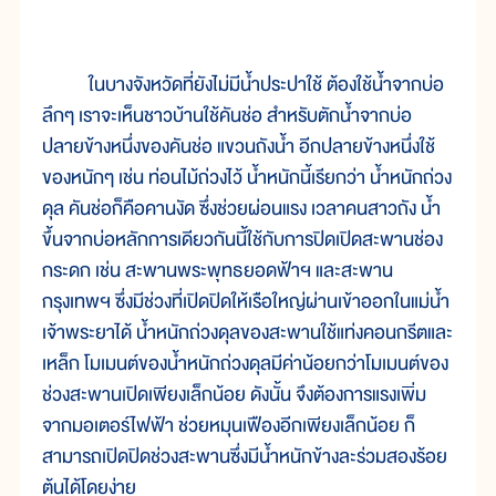
ในบางจังหวัดที่ยังไม่มีน้ำประปาใช้ ต้องใช้น้ำจากบ่อ
ลึกๆ เราจะเห็นชาวบ้านใช้คันช่อ สำหรับตักน้ำจากบ่อ
ปลายข้างหนึ่งของคันช่อ แขวนถังน้ำ อีกปลายข้างหนึ่งใช้
ของหนักๆ เช่น ท่อนไม้ถ่วงไว้ น้ำหนักนี้เรียกว่า น้ำหนักถ่วง
ดุล คันช่อก็คือคานงัด ซึ่งช่วยผ่อนแรง เวลาคนสาวถัง น้ำ
ขึ้นจากบ่อหลักการเดียวกันนี้ใช้กับการปิดเปิดสะพานช่อง
กระดก เช่น สะพานพระพุทธยอดฟ้าฯ และสะพาน
กรุงเทพฯ ซึ่งมีช่วงที่เปิดปิดให้เรือใหญ่ผ่านเข้าออกในแม่น้ำ
เจ้าพระยาได้ น้ำหนักถ่วงดุลของสะพานใช้แท่งคอนกรีตและ
เหล็ก โมเมนต์ของน้ำหนักถ่วงดุลมีค่าน้อยกว่าโมเมนต์ของ
ช่วงสะพานเปิดเพียงเล็กน้อย ดังนั้น จึงต้องการแรงเพิ่ม
จากมอเตอร์ไฟฟ้า ช่วยหมุนเฟืองอีกเพียงเล็กน้อย ก็
สามารถเปิดปิดช่วงสะพานซึ่งมีน้ำหนักข้างละร่วมสองร้อย
ต้นได้โดยง่าย