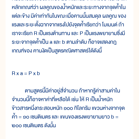
หลักเกณฑ์ว่า ผลคูณของน้ำหนักและระยะทางจากจุดค้ำใน
แต่ละข้าง มีค่าเท่ากันในขณะเมื่อคานนั้นสมดุล ผลคูณ ของ
แรงและระยะตั้งฉากจากแรงไปยังจุดค้ำเรียกว่า โมเมนต์ ถ้า
เราจะเรียก R เป็นแรงต้านทาน และ P เป็นแรงพยายามซึ่งมี
ระยะจากจุดค้ำเป็น a และ b ตามลำดับ ก็อาจแสดงกฎ
เกณฑ์ของ คานงัดเป็นสูตรคณิตศาสตร์ได้ดังนี้
R x a = P x b
ตามสูตรนี้มีค่าอยู่สี่จำนวน ถ้าหากรู้ค่าสามค่าใน
จำนวนนี้ก็อาจหาค่าที่เหลือได้ เช่น ให้ R เป็นน้ำหนัก
ข้าวสารหนึ่งกระสอบหนัก ๑๐๐ กิโลกรัม แขวนห่างจากจุด
ค้ำ = ๑๐ เซนติเมตร และ แขนของแรงพยายามยาว b =
๒๐๐ เซนติเมตร ดังนั้น