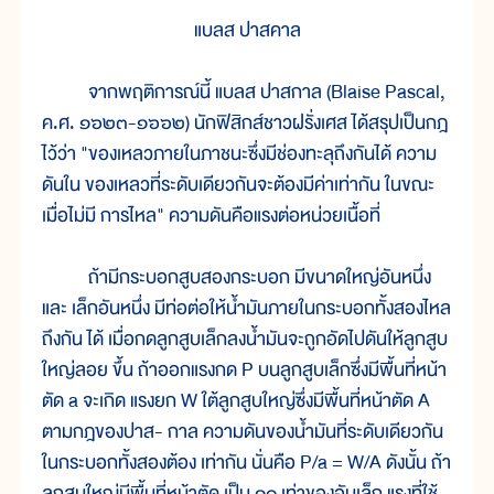
แบลส ปาสคาล
จากพฤติการณ์นี้ แบลส ปาสกาล (Blaise Pascal,
ค.ศ. ๑๖๒๓-๑๖๖๒) นักฟิสิกส์ชาวฝรั่งเศส ได้สรุปเป็นกฎ
ไว้ว่า "ของเหลวภายในภาชนะซึ่งมีช่องทะลุถึงกันได้ ความ
ดันใน ของเหลวที่ระดับเดียวกันจะต้องมีค่าเท่ากัน ในขณะ
เมื่อไม่มี การไหล" ความดันคือแรงต่อหน่วยเนื้อที่
ถ้ามีกระบอกสูบสองกระบอก มีขนาดใหญ่อันหนึ่ง
และ เล็กอันหนึ่ง มีท่อต่อให้น้ำมันภายในกระบอกทั้งสองไหล
ถึงกัน ได้ เมื่อกดลูกสูบเล็กลงน้ำมันจะถูกอัดไปดันให้ลูกสูบ
ใหญ่ลอย ขึ้น ถ้าออกแรงกด P บนลูกสูบเล็กซึ่งมีพื้นที่หน้า
ตัด a จะเกิด แรงยก W ใต้ลูกสูบใหญ่ซึ่งมีพื้นที่หน้าตัด A
ตามกฎของปาส- กาล ความดันของน้ำมันที่ระดับเดียวกัน
ในกระบอกทั้งสองต้อง เท่ากัน นั่นคือ P/a = W/A ดังนั้น ถ้า
ลูกสูบใหญ่มีพื้นที่หน้าตัด เป็น ๑๐ เท่าของอันเล็ก แรงที่ใช้