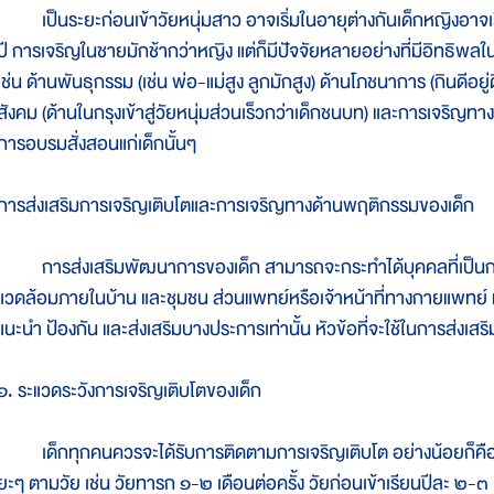
เป็นระยะก่อนเข้าวัยหนุ่มสาว อาจเริ่มในอายุต่างกันเด็กหญิงอาจเริ
ปี การเจริญในชายมักช้ากว่าหญิง แต่ก็มีปัจจัยหลายอย่างที่มีอิทธิพ
เช่น ด้านพันธุกรรม (เช่น พ่อ-แม่สูง ลูกมักสูง) ด้านโภชนาการ (กินดีอย
สังคม (ด้านในกรุงเข้าสู่วัยหนุ่มส่วนเร็วกว่าเด็กชนบท) และการเจริญทา
การอบรมสั่งสอนแก่เด็กนั้นๆ
การส่งเสริมการเจริญเติบโตและการเจริญทางด้านพฤติกรรมของเด็ก
การส่งเสริมพัฒนาการของเด็ก สามารถจะกระทำได้บุคคลที่เป็นกลจัก
แวดล้อมภายในบ้าน และชุมชน ส่วนแพทย์หรือเจ้าหน้าที่ทางกายแพทย์ หร
แนะนำ ป้องกัน และส่งเสริมบางประการเท่านั้น หัวข้อที่จะใช้ในการส่งเสร
๑. ระแวดระวังการเจริญเติบโตของเด็ก
เด็กทุกคนควรจะได้รับการติดตามการเจริญเติบโต อย่างน้อยก็คือ จะไ
ยะๆ ตามวัย เช่น วัยทารก ๑-๒ เดือนต่อครั้ง วัยก่อนเข้าเรียนปีละ ๒-๓ ค