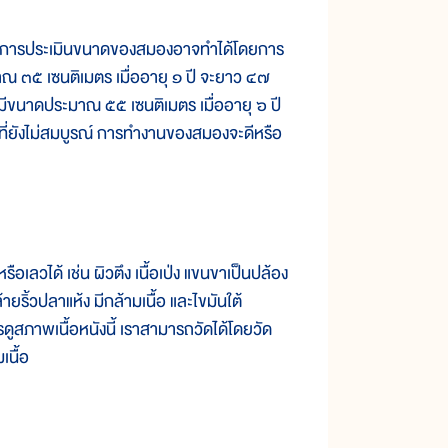
 การประเมินขนาดของสมองอาจทำได้โดยการ
๓๕ เซนติเมตร เมื่ออายุ ๑ ปี จะยาว ๔๗
ะมีขนาดประมาณ ๕๕ เซนติเมตร เมื่ออายุ ๖ ปี
าที่ยังไม่สมบูรณ์ การทำงานของสมองจะดีหรือ
วได้ เช่น ผิวตึง เนื้อเป่ง แขนขาเป็นปล้อง
้วปลาแห้ง มีกล้ามเนื้อ และไขมันใต้
ูสภาพเนื้อหนังนี้ เราสามารถวัดได้โดยวัด
นื้อ