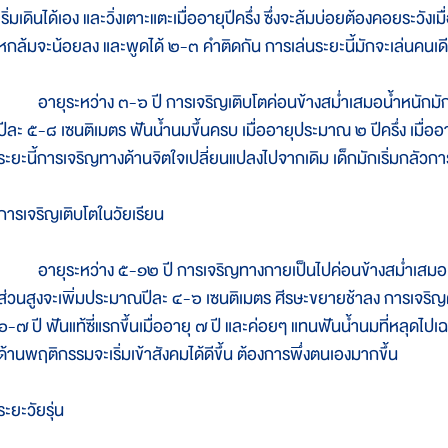
เริ่มเดินได้เอง และวิ่งเตาะแตะเมื่ออายุปีครึ่ง ซึ่งจะล้มบ่อยต้องคอยระวังเมื
หกล้มจะน้อยลง และพูดได้ ๒-๓ คำติดกัน การเล่นระยะนี้มักจะเล่นคนเดีย
อายุระหว่าง ๓-๖ ปี การเจริญเติบโตค่อนข้างสม่ำเสมอน้ำหนักมักขึ
ปีละ ๕-๘ เซนติเมตร ฟันน้ำนมขึ้นครบ เมื่ออายุประมาณ ๒ ปีครึ่ง เมื่ออ
ระยะนี้การเจริญทางด้านจิตใจเปลี่ยนแปลงไปจากเดิม เด็กมักเริ่มกลัว
การเจริญเติบโตในวัยเรียน
อายุระหว่าง ๕-๑๒ ปี การเจริญทางกายเป็นไปค่อนข้างสม่ำเสมอ น้
ส่วนสูงจะเพิ่มประมาณปีละ ๔-๖ เซนติเมตร ศีรษะขยายช้าลง การเจริญด้าน
๖-๗ ปี ฟันแท้ซี่แรกขึ้นเมื่ออายุ ๗ ปี และค่อยๆ แทนฟันน้ำนมที่หลุดไปเ
ด้านพฤติกรรมจะเริ่มเข้าสังคมได้ดีขึ้น ต้องการพึ่งตนเองมากขึ้น
ระยะวัยรุ่น