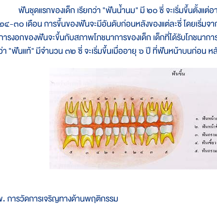
ฟันชุดแรกของเด็ก เรียกว่า "ฟันน้ำนม" มี ๒๐ ซี่ จะเริ่มขึ้นตั้งแต่อ
๒๔-๓๐ เดือน การขึ้นของฟันจะมีอันดับก่อนหลังของแต่ละซี่ โดยเริ่มจา
การงอกของฟันจะขึ้นกับสภาพโภชนาการของเด็ก เด็กที่ได้รับโภชนาการเล
ว่า "ฟันแท้" มีจำนวน ๓๒ ซี่ จะเริ่มขึ้นเมื่ออายุ ๖ ปี ที่ฟันหน้าบนก่อน
ข. การวัดการเจริญทางด้านพฤติกรรม