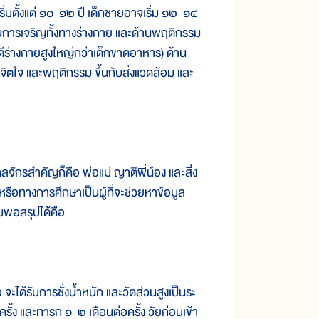
่มตั้งแต่ ๑๐-๑๒ ปี เด็กชายอาจเริ่ม ๑๒-๑๔
ลในการเจริญทั้งทางร่างกาย และด้านพฤติกรรม
ู่ดีร่างกายสูงใหญ่กว่าเด็กขาดอาหาร) ด้าน
งจิตใจ และพฤติกรรม ขึ้นกับสิ่งแวดล้อม และ
รสำคัญก็คือ พ่อแม่ ญาติพี่น้อง และสิ่ง
ือทางการศึกษาเป็นผู้ที่จะช่วยหาข้อมูล
ิมพอสรุปได้คือ
ด้รับการชั่งน้ำหนัก และวัดส่วนสูงเป็นระ
รั้ง และทารก ๑-๒ เดือนต่อครั้ง วัยก่อนเข้า