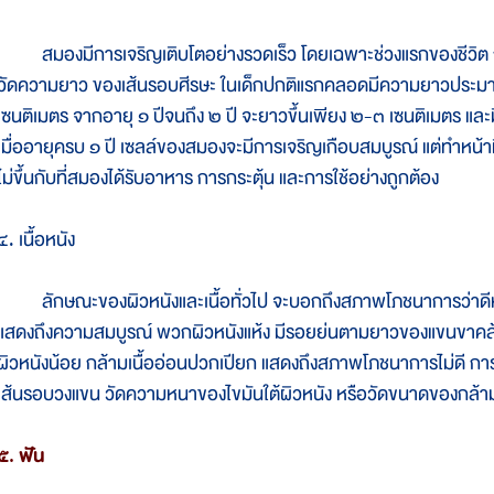
สมองมีการเจริญเติบโตอย่างรวดเร็ว โดยเฉพาะช่วงแรกของชีวิต
วัดความยาว ของเส้นรอบศีรษะ ในเด็กปกติแรกคลอดมีความยาวประมาณ 
เซนติเมตร จากอายุ ๑ ปีจนถึง ๒ ปี จะยาวขึ้นเพียง ๒-๓ เซนติเมตร แล
เมื่ออายุครบ ๑ ปี เซลล์ของสมองจะมีการเจริญเกือบสมบูรณ์ แต่ทำหน้
ไม่ขึ้นกับที่สมองได้รับอาหาร การกระตุ้น และการใช้อย่างถูกต้อง
๔. เนื้อหนัง
ลักษณะของผิวหนังและเนื้อทั่วไป จะบอกถึงสภาพโภชนาการว่าดีหรือเล
แสดงถึงความสมบูรณ์ พวกผิวหนังแห้ง มีรอยย่นตามยาวของแขนขาคล้ายริ
ผิวหนังน้อย กล้ามเนื้ออ่อนปวกเปียก แสดงถึงสภาพโภชนาการไม่ดี การด
เส้นรอบวงแขน วัดความหนาของไขมันใต้ผิวหนัง หรือวัดขนาดของกล้ามเ
๕. ฟัน