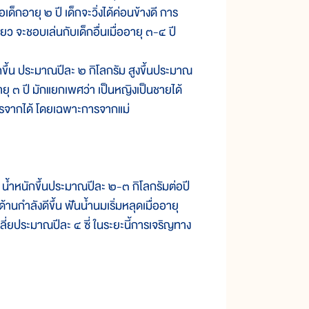
่อเด็กอายุ ๒ ปี เด็กจะวิ่งได้ค่อนข้างดี การ
ว จะชอบเล่นกับเด็กอื่นเมื่ออายุ ๓-๔ ปี
้น ประมาณปีละ ๒ กิโลกรัม สูงขึ้นประมาณ
ายุ ๓ ปี มักแยกเพศว่า เป็นหญิงเป็นชายได้
การจากได้ โดยเฉพาะการจากแม่
ำหนักขึ้นประมาณปีละ ๒-๓ กิโลกรัมต่อปี
กำลังดีขึ้น ฟันน้ำนมเริ่มหลุดเมื่ออายุ
ฉลี่ยประมาณปีละ ๔ ซี่ ในระยะนี้การเจริญทาง