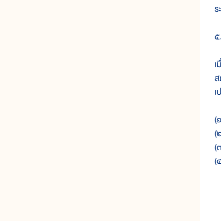
ร
๕.
เ
ส
เป
(
(๒
(๓
(