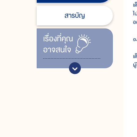
เ
ไ
สารบัญ
อ
เรื่ิองที่คุณ
๑.
อาจสนใจ
เ
ผ