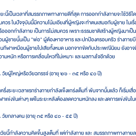
ะยะนี้เป็นเวลาที่สมรรถภาพทางกายดีที่สุด การออกกำลังกายจะใช้วิธีใดก็ได
มควร ในปัจจุบันนี้มีความโน้มเอียงที่ผู้หญิงจะทำตนเสมอกับผู้ชาย ในเรื
รือออกกำลังกาย เป็นการไม่สมควร เพราะธรรมชาติสร้างผู้หญิงมาเป็น
่วนผู้ชายนั้นเป็น "พ่อ" ผู้ต้องหาอาหาร และปกป้องครอบครัว ร่างกายบึก
ล่นกีฬาเหมือนผู้ชายไปเสียทั้งหมด นอกจากขัดกับประเพณีนิยม ยังอาจ
วามหนัก หรือการเคลื่อนไหวที่ไม่เหมาะ และผลทางใจอีกด้วย
. วัยผู้ใหญ่หรือวัยฉกรรจ์ (อายุ ๒๖ - ๓๕ หรือ ๔๐ ปี)
ครึ่งระยะเวลาแรกร่างกายกำลังแข็งแกร่งเต็มที่ พ้นจากนั้นแล้ว ก็เริ่มเสื
ีฬาแข่งขันต่างๆ แต่ในระยะหลังต้องลดความหนักลง และงดการแข่งขัน
. วัยกลางคน (อายุ ๓๕ หรือ ๔๐ - ๕๕ ปี)
นวัยนี้กำลังความคิดขึ้นสูงเต็มที่ แต่กำลังกาย และ สมรรถภาพทางกายลด