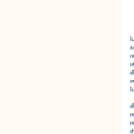
ใ
ธ
เ
เ
เ
เ
ไ
เ
ห
หน
ส