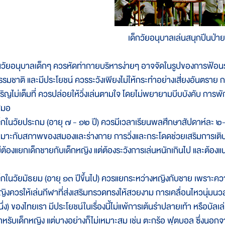
เด็กวัยอนุบาลเล่นสนุกปีนป่าย
นวัยอนุบาลเด็กๆ ควรหัดท่ากายบริหารง่ายๆ อาจจัดในรูปของการฟ้อนรำ
รรมชาติ และมีประโยชน์ ควรระวังเพียงไม่ให้กระทำอย่างเสี่ยงอันตราย 
จริญไม่เต็มที่ ควรปล่อยให้วิ่งเล่นตามใจ โดยไม่พยายามบีบบังคับ กา
สมอ
ด็กในวัยประถม (อายุ ๗ - ๑๒ ปี) ควรมีเวลาเรียนพลศึกษาสัปดาห์ละ ๒-๓ ช
หมาะกับสภาพของสมองและร่างกาย การวิ่งและกระโดดช่วยเสริมการเติบโต 
ม่ต้องแยกเด็กชายกับเด็กหญิง แต่ต้องระวังการเล่นหนักเกินไป และต้อง
ด็กในวัยมัธยม (อายุ ๑๓ ปีขึ้นไป) ควรแยกระหว่างหญิงกับชาย เพราะคว
ญิงควรให้เล่นกีฬาที่ส่งเสริมทรวดทรงให้สวยงาม การเคลื่อนไหวนุ่มนว
ึ่ง) ของไทยเรา มีประโยชน์ในเรื่องนี้ไม่แพ้การเต้นรำปลายเท้า หรือบัลเล
ำหรับเด็กหญิง แต่บางอย่างก็ไม่เหมาะสม เช่น ตะกร้อ ฟุตบอล ซึ่งนอกจ