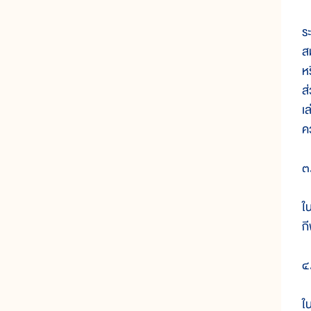
ร
ส
ห
ส
เ
ค
๓
ใน
ก
๔
ใ