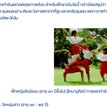
าจทำอันตรายต่อสุขภาพด้วย สำหรับเด็กชายในวัยนี้ กล่าวโดยสรุปว่า เ
ละรุนแรงลงบ้าง ต้องระวังการตกจากที่สูง และหกล้มรุนแรง เพราะอาจ
ิบโตชะงักงัน
เด็กหญิงวัยมัธยม (อายุ ๑๓ ปีขึ้นไป) ฝึกนาฎศิลป์ การออกกำลั
. วัยหนุ่มสาว (อายุ ๑๘ - ๒๕ ปี)