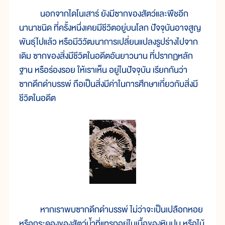
นอกจากไดโนเสาร์ ยังมีซากของสัตว์และพืชอีก
นานาชนิด ที่ครั้งหนึ่งเคยมีชีวิตอยู่บนโลก ปัจจุบันอาจสูญ
พันธุ์ไปแล้ว หรือมีวิวัฒนาการเปลี่ยนแปลงรูปร่างไปจาก
เดิม ซากของสิ่งมีชีวิตในอดีตอันยาวนาน ที่ปรากฏหลัก
ฐาน หรือร่องรอย ให้เราเห็น อยู่ในปัจจุบัน เรียกกันว่า
ซากดึกดำบรรพ์ ถือเป็นสิ่งมีค่าในการศึกษาเกี่ยวกับสิ่งมี
ชีวิตในอดีต
หากเราพบซากดึกดำบรรพ์ ไม่ว่าจะเป็นเปลือกหอย
หรือกระดองของสัตว์น้ำที่แทรกอยู่ในเนื้อของหินปูน หรือไม้