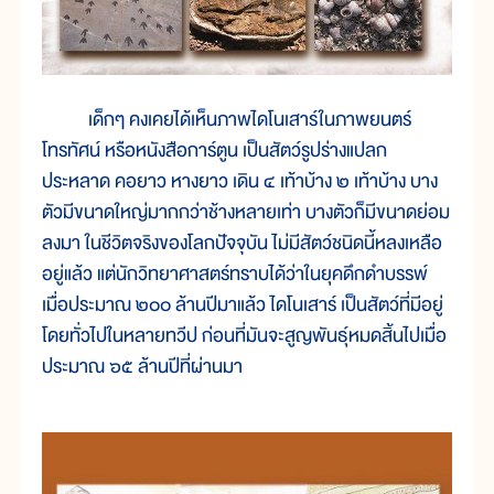
เด็กๆ คงเคยได้เห็นภาพไดโนเสาร์ในภาพยนตร์
โทรทัศน์ หรือหนังสือการ์ตูน เป็นสัตว์รูปร่างแปลก
ประหลาด คอยาว หางยาว เดิน ๔ เท้าบ้าง ๒ เท้าบ้าง บาง
ตัวมีขนาดใหญ่มากกว่าช้างหลายเท่า บางตัวก็มีขนาดย่อม
ลงมา ในชีวิตจริงของโลกปัจจุบัน ไม่มีสัตว์ชนิดนี้หลงเหลือ
อยู่แล้ว แต่นักวิทยาศาสตร์ทราบได้ว่าในยุคดึกดำบรรพ์
เมื่อประมาณ ๒๐๐ ล้านปีมาแล้ว ไดโนเสาร์ เป็นสัตว์ที่มีอยู่
โดยทั่วไปในหลายทวีป ก่อนที่มันจะสูญพันธุ์หมดสิ้นไปเมื่อ
ประมาณ ๖๕ ล้านปีที่ผ่านมา