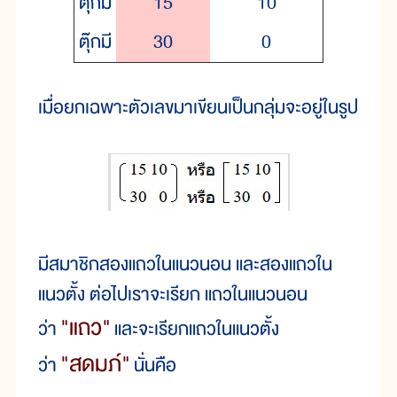
ตุ๊กมี
15
10
ตุ๊กมี
30
0
เมื่อยกเฉพาะตัวเลขมาเขียนเป็นกลุ่มจะอยู่ในรูป
มีสมาชิกสองแถวในแนวนอน และสองแถวใน
แนวตั้ง ต่อไปเราจะเรียก แถวในแนวนอน
"แถว"
ว่า
และจะเรียกแถวในแนวตั้ง
"สดมภ์"
ว่า
นั่นคือ