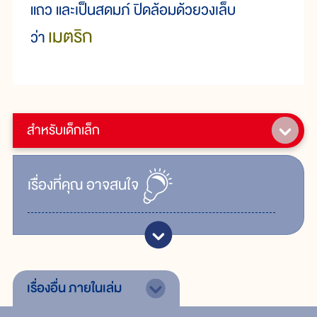
แถว และเป็นสดมภ์ ปิดล้อมด้วยวงเล็บ
เมตริก
ว่า
สำหรับเด็กเล็ก
เรื่ิองที่คุณ
อาจสนใจ
เรื่องอื่น
ภายในเล่ม