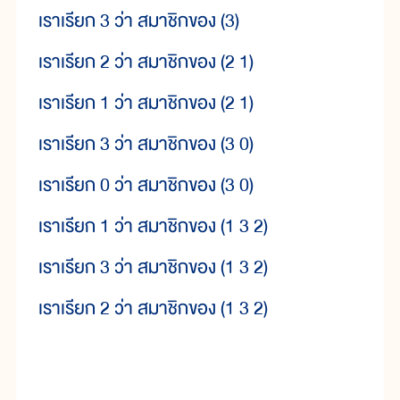
เราเรียก 3 ว่า สมาชิกของ (3)
เราเรียก 2 ว่า สมาชิกของ (2 1)
เราเรียก 1 ว่า สมาชิกของ (2 1)
เราเรียก 3 ว่า สมาชิกของ (3 0)
เราเรียก 0 ว่า สมาชิกของ (3 0)
เราเรียก 1 ว่า สมาชิกของ (1 3 2)
เราเรียก 3 ว่า สมาชิกของ (1 3 2)
เราเรียก 2 ว่า สมาชิกของ (1 3 2)