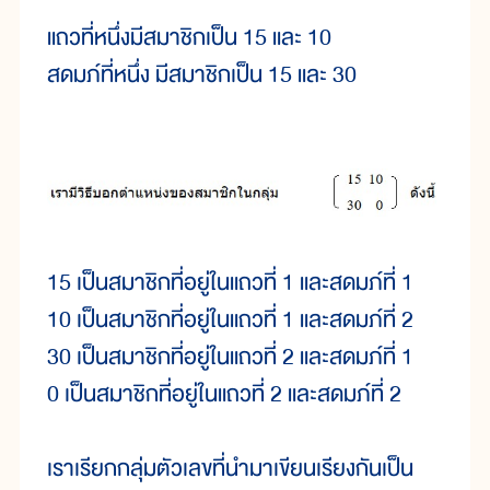
แถวที่หนึ่งมีสมาชิกเป็น 15 และ 10
สดมภ์ที่หนึ่ง มีสมาชิกเป็น 15 และ 30
15 เป็นสมาชิกที่อยู่ในแถวที่ 1 และสดมภ์ที่ 1
10 เป็นสมาชิกที่อยู่ในแถวที่ 1 และสดมภ์ที่ 2
30 เป็นสมาชิกที่อยู่ในแถวที่ 2 และสดมภ์ที่ 1
0 เป็นสมาชิกที่อยู่ในแถวที่ 2 และสดมภ์ที่ 2
เราเรียกกลุ่มตัวเลขที่นำมาเขียนเรียงกันเป็น