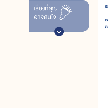
เ
เรื่ิองที่คุณ
อาจสนใจ
เ
ตร