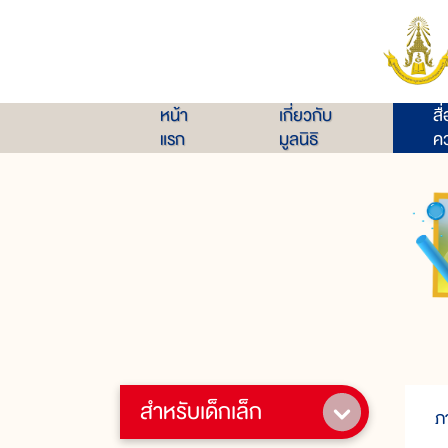
หน้า
เกี่ยวกับ
สื
แรก
มูลนิธิ
คว
สำหรับเด็กเล็ก
ภ