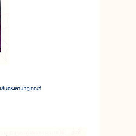
่ของเส้นตรงตามกฎเกณฑ์