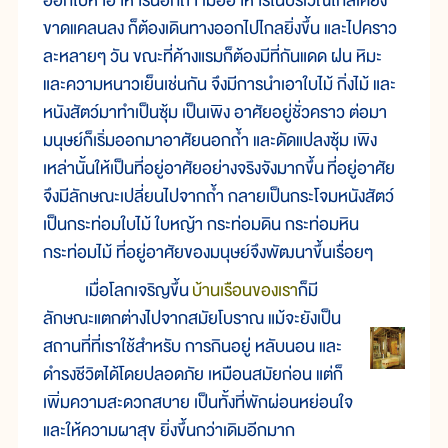
ออกไปหาอาหารนอกถ้ำ เมื่ออาหารในบริเวณใกล้เคียง
ขาดแคลนลง ก็ต้องเดินทางออกไปไกลยิ่งขึ้น และไปคราว
ละหลายๆ วัน ขณะที่ค้างแรมก็ต้องมีที่กันแดด ฝน หิมะ
และความหนาวเย็นเช่นกัน จึงมีการนำเอาใบไม้ กิ่งไม้ และ
หนังสัตว์มาทำเป็นซุ้ม เป็นเพิง อาศัยอยู่ชั่วคราว ต่อมา
มนุษย์ก็เริ่มออกมาอาศัยนอกถ้ำ และดัดแปลงซุ้ม เพิง
เหล่านั้นให้เป็นที่อยู่อาศัยอย่างจริงจังมากขึ้น ที่อยู่อาศัย
จึงมีลักษณะเปลี่ยนไปจากถ้ำ กลายเป็นกระโจมหนังสัตว์
เป็นกระท่อมใบไม้ ใบหญ้า กระท่อมดิน กระท่อมหิน
กระท่อมไม้ ที่อยู่อาศัยของมนุษย์จึงพัฒนาขึ้นเรื่อยๆ
เมื่อโลกเจริญขึ้น
บ้านเรือนของเรา
ก็มี
ลักษณะแตกต่างไปจากสมัยโบราณ แม้จะยังเป็น
สถานที่ที่เราใช้สำหรับ การกินอยู่ หลับนอน และ
ดำรงชีวิตได้โดยปลอดภัย เหมือนสมัยก่อน แต่ก็
เพิ่มความสะดวกสบาย เป็นทั้งที่พักผ่อนหย่อนใจ
และให้ความผาสุข ยิ่งขึ้นกว่าเดิมอีกมาก