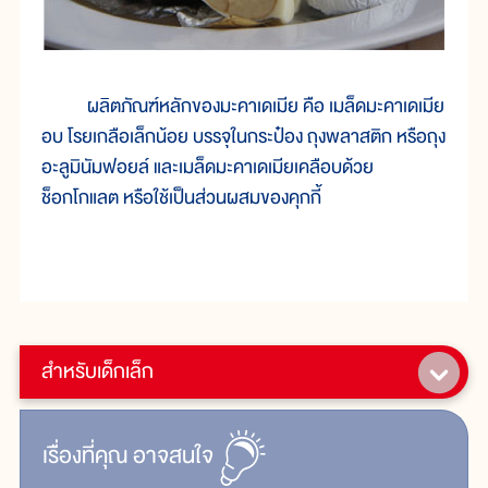
ผลิตภัณฑ์หลักของมะคาเดเมีย คือ เมล็ดมะคาเดเมีย
อบ โรยเกลือเล็กน้อย บรรจุในกระป๋อง ถุงพลาสติก หรือถุง
อะลูมินัมฟอยล์ และเมล็ดมะคาเดเมียเคลือบด้วย
ช็อกโกแลต หรือใช้เป็นส่วนผสมของคุกกี้
สำหรับเด็กเล็ก
เรื่ิองที่คุณ
อาจสนใจ