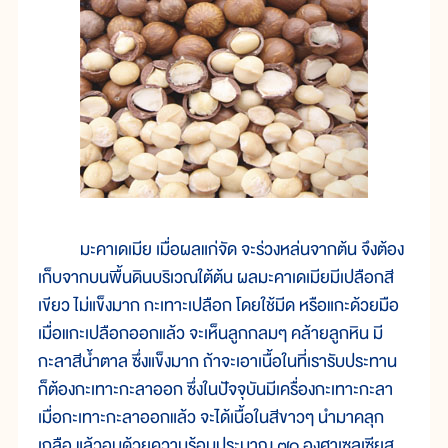
มะคาเดเมีย เมื่อผลแก่จัด จะร่วงหล่นจากต้น จึงต้อง
เก็บจากบนพื้นดินบริเวณใต้ต้น ผลมะคาเดเมียมีเปลือกสี
เขียว ไม่แข็งมาก กะเทาะเปลือก โดยใช้มีด หรือแกะด้วยมือ
เมื่อแกะเปลือกออกแล้ว จะเห็นลูกกลมๆ คล้ายลูกหิน มี
กะลาสีน้ำตาล ซึ่งแข็งมาก ถ้าจะเอาเนื้อในที่เรารับประทาน
ก็ต้องกะเทาะกะลาออก ซึ่งในปัจจุบันมีเครื่องกะเทาะกะลา
เมื่อกะเทาะกะลาออกแล้ว จะได้เนื้อในสีขาวๆ นำมาคลุก
เกลือ แล้วอบด้วยความร้อนประมาณ ๗๐ องศาเซลเซียส