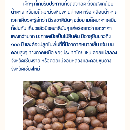
เด็กๆ ที่เคยรับประทานถั่วลิสงทอด ถั่วลิสงเคลือบ
น้ำตาล หรือเมล็ดมะม่วงหิมพานต์ทอด หรือเคลือบน้ำตาล
เวลาเคี้ยวจะรู้สึกว่า มีรสชาติมันๆ อร่อย เมล็ดมะคาเดเมีย
ก็เช่นกัน เคี้ยวแล้วมีรสชาติมันๆ แต่อร่อยกว่า และราคา
แพงกว่ามาก มะคาเดเมียเป็นไม้ยืนต้น มีอายุยืนยาวถึง
๑๐๐ ปี และต้องปลูกในพื้นที่ที่มีอากาศหนาวเย็น เช่น บน
ดอยสูงๆ ทางภาคเหนือ ของประเทศไทย เช่น ดอยแม่สลอง
จังหวัดเชียงราย หรือดอยแม่จอนหลวง และดอยขุนวาง
จังหวัดเชียงใหม่