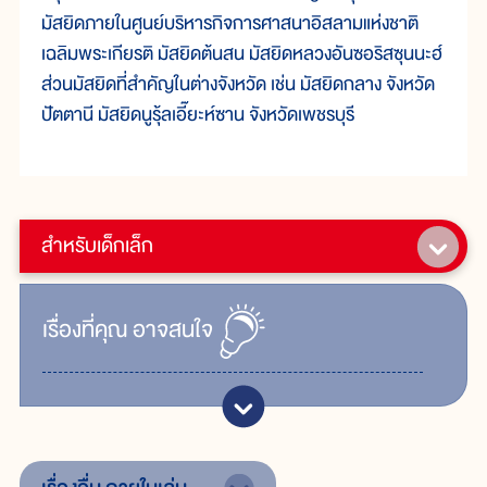
มัสยิดภายในศูนย์บริหารกิจการศาสนาอิสลามแห่งชาติ
เฉลิมพระเกียรติ มัสยิดต้นสน มัสยิดหลวงอันซอริสซุนนะฮ์
ส่วนมัสยิดที่สำคัญในต่างจังหวัด เช่น มัสยิดกลาง จังหวัด
ปัตตานี มัสยิดนูรุ้ลเอี๊ยะห์ซาน จังหวัดเพชรบุรี
สำหรับเด็กเล็ก
เรื่ิองที่คุณ
อาจสนใจ