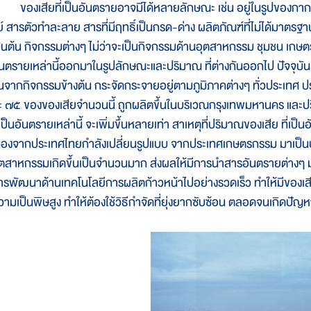
องเสียที่เป็นอันตรายอาจมีได้หลายลักษณะ เช่น อยู่ในรูปของกากน
ีย์ สารตัวทำละลาย สารที่มีฤทธิ์เป็นกรด-ด่าง ผลิตภัณฑ์ที่ไม่ได้มาตรฐา
ป็นต้น กิจกรรมต่างๆ ไม่ว่าจะเป็นกิจกรรมด้านอุตสาหกรรม ชุมชน เกษตร
ันตรายเหล่านี้ออกมาในรูปลักษณะและปริมาณ ที่ต่างกันออกไป ปัจจุบันม
ึ้นจากกิจกรรมข้างต้น กระจัดกระจายอยู่ตามภูมิภาคต่างๆ ทั่วประเทศ
ะ ๗๕ ของของเสียจำนวนนี้ ถูกผลิตขึ้นในบริเวณกรุงเทพมหานคร แล
่เป็นอันตรายเหล่านี้ จะเพิ่มขึ้นหลายเท่า สาเหตุที่ปริมาณของเสีย ที่เป็น
นื่องจากประเทศไทยกำลังเปลี่ยนรูปแบบ จากประเทศเกษตรกรรม มาเป็น
ุตสาหกรรมเกิดขึ้นเป็นจำนวนมาก ส่งผลให้มีการนำสารอันตรายต่างๆ มา
ารพัฒนาด้านเทคโนโลยีการผลิตก้าวหน้าไปอย่างรวดเร็ว ทำให้มีของเสียใ
วามเป็นพิษสูง ทำให้ต้องใช้วิธีกำจัดที่ยุ่งยากซับซ้อน ตลอดจนเกิดป