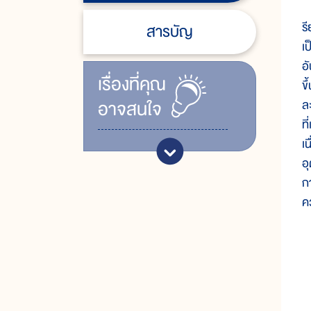
ข
ร
สารบัญ
เ
อ
เรื่ิองที่คุณ
ข
อาจสนใจ
ล
ที
เ
อ
ก
ค