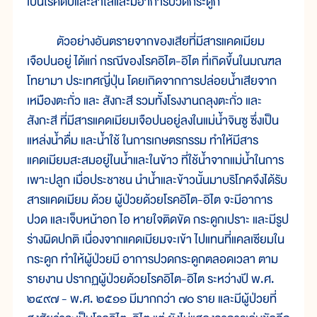
เป็นโรคตับและลำไส้และมีอาการปวดกระดูก
ตัวอย่างอันตรายจากของเสียที่มีสารแคดเมียม
เจือปนอยู่ ได้แก่ กรณีของโรคอิไต-อิไต ที่เกิดขึ้นในมณฑล
โทยามา ประเทศญี่ปุ่น โดยเกิดจากการปล่อยน้ำเสียจาก
เหมืองตะกั่ว และ สังกะสี รวมทั้งโรงงานถลุงตะกั่ว และ
สังกะสี ที่มีสารแคดเมียมเจือปนอยู่ลงในแม่น้ำจินซู ซึ่งเป็น
แหล่งน้ำดื่ม และน้ำใช้ ในการเกษตรกรรม ทำให้มีสาร
แคดเมียมสะสมอยู่ในน้ำและในข้าว ที่ใช้น้ำจากแม่น้ำในการ
เพาะปลูก เมื่อประชาชน นำน้ำและข้าวนั้นมาบริโภคจึงได้รับ
สารแคดเมียม ด้วย ผู้ป่วยด้วยโรคอิไต-อิไต จะมีอาการ
ปวด และเจ็บหน้าอก ไอ หายใจติดขัด กระดูกเปราะ และมีรูป
ร่างผิดปกติ เนื่องจากแคดเมียมจะเข้า ไปแทนที่แคลเซียมใน
กระดูก ทำให้ผู้ป่วยมี อาการปวดกระดูกตลอดเวลา ตาม
รายงาน ปรากฏผู้ป่วยด้วยโรคอิไต-อิไต ระหว่างปี พ.ศ.
๒๔๙๗ - พ.ศ. ๒๕๑๑ มีมากกว่า ๗๐ ราย และมีผู้ป่วยที่