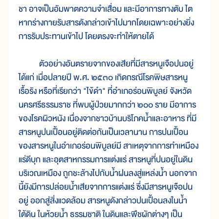
ชา อาจเป็นอัมพาตความจำเสื่อม และมีอาการทางตับ ไต
หากร่างกายรับสารดังกล่าวเข้าไปมากโดยเฉพาะอย่างยิ่ง
การรับประทานเข้าไป โดยตรงจะทำให้ตายได้
ตัวอย่างอันตรายจากของเสียที่มีสารหนูเจือปนอยู่
ได้แก่ เมื่อปลายปี พ.ศ. ๒๕๓๐ เกิดกรณีโรคพิษสารหนู
เรื้อรัง หรือที่เรียกว่า "ไข้ดำ" ที่อำเภอร่อนพิบูลย์ จังหวัด
นครศรีธรรมราช ที่พบผู้ป่วยมากกว่า ๒๐๐ ราย มีอาการ
ของโรคผิวหนัง เนื่องจากชาวบ้านบริโภคน้ำและอาหาร ที่มี
สารหนูปนเปื้อนอยู่ติดต่อกันเป็นเวลานาน การปนเปื้อน
ของสารหนูในอำเภอร่อนพิบูลย์มี สาเหตุจากการทำเหมือง
แร่ดีบุก และอุตสาหกรรมการแต่งแร่ สารหนูที่ปนอยู่ในดิน
บริเวณเหมือง ถูกชะล้างไปกับน้ำฝนลงสู่แหล่งน้ำ นอกจาก
นี้ยังมีการปล่อยน้ำเสียจากการแต่งแร่ ซึ่งมีสารหนูเจือปน
อยู่ ออกสู่สิ่งแวดล้อม สารหนูดังกล่าวปนเปื้อนลงในน้ำ
ใต้ดิน ในห้วยน้ำ ธรรมชาติ ในดินและพืชผักต่างๆ เป็น