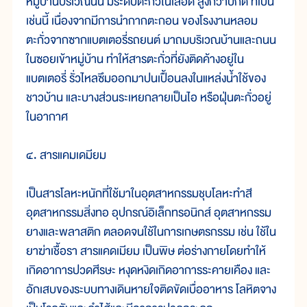
หมู่บ้านบริเวณนั้น มีระดับตะกั่วในเลือด สูงกว่าปกติ ที่เป็น
เช่นนี้ เนื่องจากมีการนำกากตะกอน ของโรงงานหลอม
ตะกั่วจากซากแบตเตอรี่รถยนต์ มาถมบริเวณบ้านและถนน
ในซอยเข้าหมู่บ้าน ทำให้สารตะกั่วที่ยังติดค้างอยู่ใน
แบตเตอรี่ รั่วไหลซึมออกมาปนเปื้อนลงในแหล่งน้ำใช้ของ
ชาวบ้าน และบางส่วนระเหยกลายเป็นไอ หรือฝุ่นตะกั่วอยู่
ในอากาศ
๔. สารแคมเดมียม
เป็นสารโลหะหนักที่ใช้มาในอุตสาหกรรมชุบโลหะทำสี
อุตสาหกรรมสิ่งทอ อุปกรณ์อิเล็กทรอนิกส์ อุตสาหกรรม
ยางและพลาสติก ตลอดจนใช้ในการเกษตรกรรม เช่น ใช้ใน
ยาฆ่าเชื้อรา สารแคดเมียม เป็นพิษ ต่อร่างกายโดยทำให้
เกิดอาการปวดศีรษะ หงุดหงิดเกิดอาการระคายเคือง และ
อักเสบของระบบทางเดินหายใจติดขัดเบื่ออาหาร โลหิตจาง