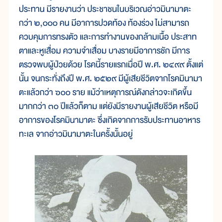
ประทาน มีรายงานว่า ประชาชนในบริเวณอ่าวมินามาตะ
กว่า ๒,๐๐๐ คน มีอาการปวดท้อง ท้องร่วง ไม่สามารถ
ควบคุมการทรงตัว และการทำงานของกล้ามเนื้อ ประสาท
ตาและหูเสื่อม ความจำเสื่อม บางรายมีอาการชัก มีการ
ตรวจพบผู้ป่วยด้วย โรคนี้รายแรกเมื่อปี พ.ศ. ๒๔๙๙ ตั้งแต่
นั้น จนกระทั่งถึงปี พ.ศ. ๒๕๒๙ มีผู้เสียชีวิตจากโรคมินามา
ตะแล้วกว่า ๖๐๐ ราย แม้ว่าเหตุการณ์ดังกล่าวจะเกิดขึ้น
มากกว่า ๓๐ ปีแล้วก็ตาม แต่ยังมีรายงานผู้เสียชีวิต หรือมี
อาการของโรคมินามาตะ ซึ่งเกิดจากการรับประทานอาหาร
ทะเล จากอ่าวมินามาตะในครั้งนั้นอยู่