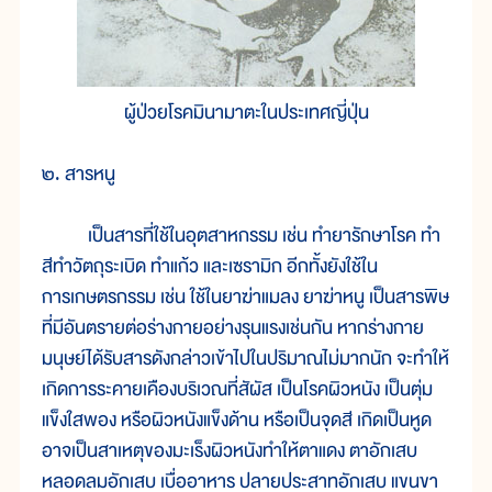
ผู้ป่วยโรคมินามาตะในประเทศญี่ปุ่น
๒. สารหนู
เป็นสารที่ใช้ในอุตสาหกรรม เช่น ทำยารักษาโรค ทำ
สีทำวัตถุระเบิด ทำแก้ว และเซรามิก อีกทั้งยังใช้ใน
การเกษตรกรรม เช่น ใช้ในยาฆ่าแมลง ยาฆ่าหนู เป็นสารพิษ
ที่มีอันตรายต่อร่างกายอย่างรุนแรงเช่นกัน หากร่างกาย
มนุษย์ได้รับสารดังกล่าวเข้าไปในปริมาณไม่มากนัก จะทำให้
เกิดการระคายเคืองบริเวณที่สัผัส เป็นโรคผิวหนัง เป็นตุ่ม
แข็งใสพอง หรือผิวหนังแข็งด้าน หรือเป็นจุดสี เกิดเป็นหูด
อาจเป็นสาเหตุของมะเร็งผิวหนังทำให้ตาแดง ตาอักเสบ
หลอดลมอักเสบ เบื่ออาหาร ปลายประสาทอักเสบ แขนขา