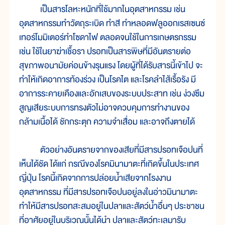
เป็นสารโลหะหนักที่ใช้มากในอุตสาหกรรม เช่น
อุตสาหกรรมทำวัตถุระเบิด ทำสี ทำหลอดฟลูออกเรสเซนซ์
เทอร์โมมิเตอร์ทำโซดาไฟ ตลอดจนใช้ในการเกษตรกรรม
เช่น ใช้ในยาฆ่าเชื้อรา ปรอทเป็นสารพิษที่มีอันตรายต่อ
สุขภาพอนามัยค่อนข้างรุนแรง โดยผู้ที่ได้รับสารนี้เข้าไป จะ
ทำให้เกิดอาการท้องร่วง เป็นโรคไต และโรคลำไส้เรื้อรัง มี
อาการระคายเคืองและอักเสบของระบบประสาท เช่น ง่วงซึม
สูญเสียระบบการทรงตัวไม่อาจควบคุมการทำงานของ
กล้ามเนื้อได้ ชักกระตุก ความจำเสื่อม และอาจถึงตายได้
ตัวอย่างอันตรายจากของเสียที่มีสารปรอทเจือปนที่
เห็นได้ชัด ได้แก่ กรณีของโรคมินามาตะที่เกิดขึ้นในประเทศ
ญี่ปุ่น โรคนี้เกิดจากการปล่อยน้ำเสียจากโรงงาน
อุตสาหกรรม ที่มีสารปรอทเจือปนอยู่ลงในอ่าวมินามาตะ
ทำให้มีสารปรอทสะสมอยู่ในปลาและสัตว์น้ำอื่นๆ ประชาชน
ที่อาศัยอยู่ในบริเวณนั้นได้นำ ปลาและสัตว์ทะเลมารับ