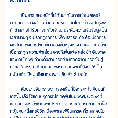
๓. สารตะกั่ว
เป็นสารโลหะหนักที่ใช้กันมากในการทำแบตเตอรี่
รถยนต์ ทำสี ผสมในน้ำมันเบนซิน ผสมในยากำจัดศัตรูพืช
ถ้าร่างกายได้รับสารตะกั่วเข้าไปในระดับความเข้มข้นสูงเป็น
เวลานานๆ จะปรากฎอาการแพ้พิษสารตะกั่ว คือ มีอาการ
ผิดปกติทางประสาท เช่น เซื่องซึมหงุดหงิด ปวดศีรษะ กล้าม
เนื้อกระตุก ความจำเสื่อม อาจถึงขั้นเพือ คลั่ง ชัก อัมพาต
และตายได้ พบว่าตะกั่วสามารถถ่ายทอดจากมารดาไปสู่
ทารก ในครรภ์ได้โดยผ่านทางรก นอกจากนี้ยังทำให้เป็น
หมัน แท้ง เป็ฯมะเร็งในกระเพาะ ตับ ลำไส้ และไต
ตัวอย่างอันตรายจากของเสียที่มีสารตะกั่วเจือปนที่
เกิดขึ้นแล้ว ได้แก่ เหตุการณ์ที่เกิดขึ้นในปี พ.ศ. ๒๕๑๙ ที่
ตำบลบางครุ อำเภอพระประแดง จังหวัดสมุทรปราการ เด็ก
หญิงคนหนึ่งเสียชีวิต เนื่องจากแพ้พิษสารตะกั่ว และคนใน