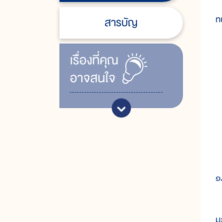
ก
ท
สารบัญ
เรื่ิองที่คุณ
อาจสนใจ
๑
ก
ม