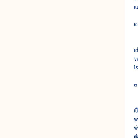
เ
๒
ก
เ
ข
โ
๓
ส
เป
พ
พ
ต