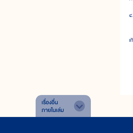
๔
เ
เ
เรื่องอื่น
ภายในเล่ม