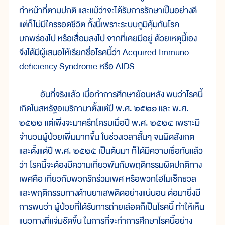
ทำหน้าที่ตามปกติ และแม้ว่าจะได้รับการรักษาเป็นอย่างดี
แต่ก็ไม่มีใครรอดชีวิต ทั้งนี้เพราะระบบภูมิคุ้มกันโรค
บกพร่องไป หรือเสื่อมลงไป จากที่เคยมีอยู่ ด้วยเหตุนี้เอง
จึงได้มีผู้เสนอให้เรียกชื่อโรคนี้ว่า Acquired Immuno-
deficiency Syndrome หรือ AIDS
อันที่จริงแล้ว เมื่อทำการศึกษาย้อนหลัง พบว่าโรคนี้
เกิดในสหรัฐอเมริกามาตั้งแต่ปี พ.ศ. ๒๕๒๑ และ พ.ศ.
๒๕๒๒ แต่เพิ่งจะมาครึกโครมเมื่อปี พ.ศ. ๒๕๒๔ เพราะมี
จำนวนผู้ป่วยเพิ่มมากขึ้น ในช่วงเวลาสั้นๆ จนผิดสังเกต
และตั้งแต่ปี พ.ศ. ๒๕๒๕ เป็นต้นมา ก็ได้มีความเชื่อกันแล้ว
ว่า โรคนี้จะต้องมีความเกี่ยวพันกับพฤติกรรมผิดปกติทาง
เพศคือ เกี่ยวกับพวกรักร่วมเพศ หรือพวกโฮโมเซ็กชวล
และพฤติกรรมทางด้านยาเสพติดอย่างแน่นอน ต่อมายิ่งมี
การพบว่า ผู้ป่วยที่ได้รับการถ่ายเลือดก็เป็นโรคนี้ ทำให้เห็น
แนวทางที่แจ่มชัดขึ้น ในการที่จะทำการศึกษาโรคนี้อย่าง