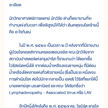
ละเอียด
นักวิทยาศาสตร์การแพทย์ นักวิจัย ต่างก็พยายามที่จะ
ทำงานแข่งกับเวลา เพื่อพิสูจน์ให้ได้ว่า ต้นเหตุของโรคร้ายนี้
คือ อะไรกันแน่
ในปี พ.ศ. ๒๕๒๖ เป็นเวลา ๒ ปี หลังจากที่มีรายงาน
ผู้ป่วยโรคเอดส์จากนครลอสแอนเจลิส คณะนักวิจัยจาก
สถาบันปาสเตอร์แห่งกรุงปารีส ก็รายงานว่า ได้แยกเชื้อ
ไวรัสชนิดหนึ่งได้ จากต่อมน้ำเหลืองของชายหนุ่ม ที่มีต่อม
น้ำเหลืองโตหลายแห่งทั่วตัวรายหนึ่ง (ซึ่งเป็นระยะหนึ่งของ
การดำเนินโรค ต่อไปมักจะกลายเป็น เอดส์) ไว้รัสที่แยกได้นี้
นายแพทย์ลุค มองตานิเยร์ และคณะ ได้เรียกชื่อว่า
Lymphadenopathy - Associated Virus หรือ LAV
อีกปีหนึ่งให้หลังคือ พ.ศ. ๒๕๒๗ ดร. โรเบิร์ต แกลโล