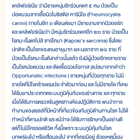
แคลิฟอร์เนีย ว่ามีชายหนุ่มรักร่วมเพศ ๕ คน ป่วยเป็น
ปอดบวมจากเชื้อนิวโมซิสติส คารินิไอ (Pneumocystis
carinii) ภายในอีก ๑ เดือนต่อมา มีรายงานจากนิวยอร์ก
และแคลิฟอร์เนียว่า มีหนุ่มรักร่วมเพศอีก ๒๖ ราย ป่วยเป็น
โรคมะเร็งแคโปสิ ซาร์โคมา (Kaposi's sarcoma) ซึ่งโดย
ปกติจะเป็นโรคของคนอายุมาก และนอกจาก ๒๖ ราย ที่
ป่วยเป็นโรคมะเร็งดังกล่าวนั้นแล้ว ยังมีผู้ป่วยอีกหลายราย
เป็นโรคปอดบวม และติดเชื้อฉวยโอกาส (แปลมาจากคำว่า
Opportunistic infections ) ชายหนุ่มที่ป่วยทุกราย ไม่มี
รายใดที่มีโรคร้ายแรงประจำตัวมาก่อน และไม่มีรายใด ที่เคย
ได้รับยาประเภทกดระบบภูมิคุ้มกันของร่างกาย และทุกราย
เมื่อได้รับการตรวจชันสูตรทางห้องปฏิบัติการ พบว่าการ
ทำงานของเซลล์ที่มีหน้าที่เกี่ยวข้องกับภูมิต้านทานโรค ไม่ได้
ทำหน้าที่ตามปกติ และแม้ว่าจะได้รับการรักษาเป็นอย่างดี
แต่ก็ไม่มีใครรอดชีวิต ทั้งนี้เพราะระบบภูมิคุ้มกันโรค
บกพร่องไป หรือเสื่อมลงไป จากที่เคยมีอยู่ ด้วยเหตุนี้เอง