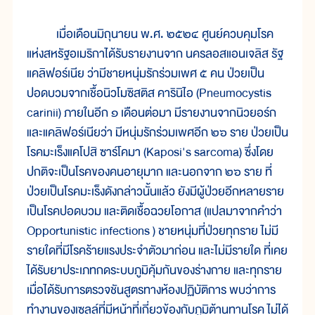
เมื่อเดือนมิถุนายน พ.ศ. ๒๕๒๔ ศูนย์ควบคุมโรค
แห่งสหรัฐอเมริกาได้รับรายงานจาก นครลอสแอนเจลิส รัฐ
แคลิฟอร์เนีย ว่ามีชายหนุ่มรักร่วมเพศ ๕ คน ป่วยเป็น
ปอดบวมจากเชื้อนิวโมซิสติส คารินิไอ (Pneumocystis
carinii) ภายในอีก ๑ เดือนต่อมา มีรายงานจากนิวยอร์ก
และแคลิฟอร์เนียว่า มีหนุ่มรักร่วมเพศอีก ๒๖ ราย ป่วยเป็น
โรคมะเร็งแคโปสิ ซาร์โคมา (Kaposi's sarcoma) ซึ่งโดย
ปกติจะเป็นโรคของคนอายุมาก และนอกจาก ๒๖ ราย ที่
ป่วยเป็นโรคมะเร็งดังกล่าวนั้นแล้ว ยังมีผู้ป่วยอีกหลายราย
เป็นโรคปอดบวม และติดเชื้อฉวยโอกาส (แปลมาจากคำว่า
Opportunistic infections ) ชายหนุ่มที่ป่วยทุกราย ไม่มี
รายใดที่มีโรคร้ายแรงประจำตัวมาก่อน และไม่มีรายใด ที่เคย
ได้รับยาประเภทกดระบบภูมิคุ้มกันของร่างกาย และทุกราย
เมื่อได้รับการตรวจชันสูตรทางห้องปฏิบัติการ พบว่าการ
ทำงานของเซลล์ที่มีหน้าที่เกี่ยวข้องกับภูมิต้านทานโรค ไม่ได้