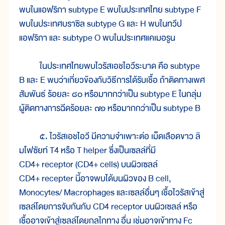
พบในแอฟริกา subtype E พบในประเทศไทย subtype F
พบในประเทศบราซิล subtype G และ H พบในทวีป
แอฟริกา และ subtype O พบในประเทศแคเมอรูน
ในประเทศไทยพบไวรัสเอชไอวีระบาด คือ subtype
B และ E พบว่าเกี่ยวข้องกับวิธีการได้รับเชื้อ ถ้าติดทางเพศ
สัมพันธ์ ร้อยละ ๘๐ หรือมากกว่าเป็น subtype E ในกลุ่ม
ผู้ติดทางการฉีดร้อยละ ๗๑ หรือมากกว่าเป็น subtype B
๕. ไวรัสเอชไอวี มีความจำเพาะต่อ เม็ดเลือดขาว ลิ
มโฟซัยท์ T4 หรือ T helper ซึ่งเป็นเซลล์ที่มี
CD4
+
receptor (CD4
+
cells) บนผิวเซลล์
CD4
+
recepter นี้อาจพบได้บนผิวของ B cell,
Monocytes/ Macrophages และเซลล์อื่นๆ เชื้อไวรัสเข้าสู่
เซลล์โดยการจับกันกับ CD4 receptor บนผิวเซลล์ หรือ
เชื้ออาจเข้าสู่เซลล์โดยกลไกทาง อื่น เช่นอาจเข้าทาง Fc