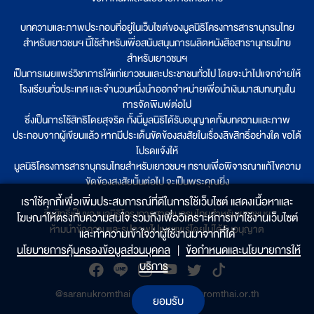
บทความและภาพประกอบที่อยู่ในเว็บไซต์ของมูลนิธิโครงการสารานุกรมไทย
สำหรับเยาวชนฯ นี้ใช้สำหรับเพื่อสนับสนุนการผลิตหนังสือสารานุกรมไทย
สำหรับเยาวชนฯ
เป็นการเผยแพร่วิชาการให้แก่เยาวชนและประชาชนทั่วไป โดยจะนำไปแจกจ่ายให้
โรงเรียนทั่วประเทศ และจำนวนหนึ่งนำออกจำหน่ายเพื่อนำเงินมาสมทบทุนใน
การจัดพิมพ์ต่อไป
ซึ่งเป็นการใช้สิทธิโดยสุจริต ทั้งนี้มูลนิธิได้รับอนุญาตทั้งบทความและภาพ
ประกอบจากผู้เขียนแล้ว หากมีประเด็นขัดข้องสงสัยในเรื่องลิขสิทธิ์อย่างใด ขอได้
โปรดแจ้งให้
มูลนิธิโครงการสารานุกรมไทยสำหรับเยาวชนฯ ทราบเพื่อพิจารณาแก้ไขความ
ขัดข้องสงสัยนั้นต่อไป จะเป็นพระคุณยิ่ง
เราใช้คุกกี้เพื่อเพิ่มประสบการณ์ที่ดีในการใช้เว็บไซต์ แสดงเนื้อหาและ
ลิขสิทธิ์เป็นของมูลนิธิโครงการสารานุกรมไทยสำหรับเยาวชนฯ
โฆษณาให้ตรงกับความสนใจ รวมถึงเพื่อวิเคราะห์การเข้าใช้งานเว็บไซต์
ห้ามนำข้อความและรูปภาพไปเผยแพร่โดยไม่ได้รับอนุญาต
และทำความเข้าใจว่าผู้ใช้งานมาจากที่ใด๋
นโยบายการคุ้มครองข้อมูลส่วนบุคคล
|
ข้อกำหนดและนโยบายการให้
บริการ
@saranukromthai
|
www.saranukromthai.or.th
ยอมรับ