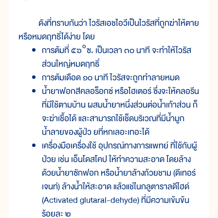
ดังที่ทราบกันว่า ไวรัสเอชไอวีเป็นไวรัสที่ถูกฆ่าให้ตาย
หรือหมดฤทธิ์ได้ง่าย โดย
การต้มที่ ๕๖°ซ. เป็นเวลา ๓๐ นาที จะทำให้ไวรัส
ส่วนใหญ่หมดฤทธิ์
การต้มเดือด ๑๐ นาที ไวรัสจะถูกทำลายหมด
น้ำยาฟอกสีคลอร็อกซ์ หรือไฮเตอร์ ซึ่งจะให้คลอรีน
ที่มีใช้ตามบ้าน ผสมน้ำยาหนึ่งส่วนต่อน้ำเก้าส่วน ก็
จะฆ่าเชื้อได้ และสามารถใช้เช็ดบริเวณที่มีน้ำมูก
น้ำลายของผู้ป่ว ยที่หกเลอะเทอะได้
เครื่องมือเครื่องใช้ อุปกรณ์ทางการแพทย์ ที่ใช้กับผู้
ป่วย เช่น เอ็นโดสโคป ให้ทำความสะอาด โดยล้าง
ด้วยน้ำยาซักฟอก หรือน้ำยาล้างถ้วยชาม (ดีเทอร์
เจนท์) ล้างน้ำให้สะอาด แล้วแช่ในกลูตาราลดีไฮด์
(Activated glutaral-dehyde) ที่มีความเข้มข้น
ร้อยละ ๒