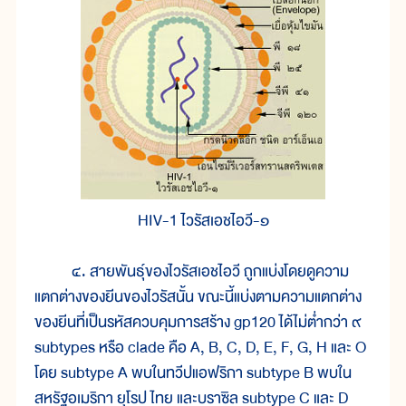
HIV-1 ไวรัสเอชไอวี-๑
๔. สายพันธุ์ของไวรัสเอชไอวี ถูกแบ่งโดยดูความ
แตกต่างของยีนของไวรัสนั้น ขณะนี้แบ่งตามความแตกต่าง
ของยีนที่เป็นรหัสควบคุมการสร้าง gp120 ได้ไม่ต่ำกว่า ๙
subtypes หรือ clade คือ A, B, C, D, E, F, G, H และ O
โดย subtype A พบในทวีปแอฟริกา subtype B พบใน
สหรัฐอเมริกา ยุโรป ไทย และบราซิล subtype C และ D