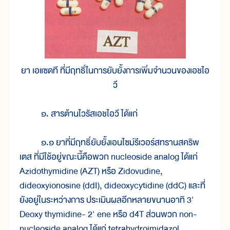
ยา เอแซดที ที่มีฤทธิ์ในการยับยั้งการเพิ่มจำนวนของเอชไอ
วี
๑. สารต้านไวรัสเอชไอวี ได้แก่
๑.๑ ยาที่มีฤทธิ์ยับยั้งเอนไซม์รีเวอร์สทรานสคริพ
เตส ที่มีใช้อยู่ขณะนี้คือพวก nucleoside analog ได้แก่
Azidothymidine (AZT) หรือ Zidovudine,
dideoxyionosine (ddI), dideoxycytidine (ddC) และที่
ยังอยู่ในระหว่างการ ประเมินผลอีกหลายขนานอาทิ 3'
Deoxy thymidine- 2' ene หรือ d4T ส่วนพวก non-
nucleoside analog ได้แก่ tetrahydroimidazol