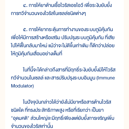
๔. การให้ยาต้านเชื้อไวรัสเอชไอวี เพื่อระงับยับยั้ง
การทวีจำนวนของไวรัสในเซลล์ชนิดต่างๆ
๕. การให้ยากระตุ้นการทำงานของระบบภูมิคุ้มกัน
เพื่อให้มีการสร้างหรือเสริม ปรับปรุงระบบภูมิคุ้มกัน ที่เสีย
ไปให้ฟื้นกลับมาใหม่ แม้ว่าจะไม่ดีขึ้นเท่าเดิม ก็ดีกว่าปล่อย
ให้ภูมิคุ้มกันเสื่อมอย่างเต็มที่
ในที่นี้จะได้กล่าวถึงสารที่มีฤทธิ์ระงับยับยั้งมิให้ไวรัส
ทวีจำนวนในเซลล์ และสารปรับปรุงระบบอิมมูน (Immune
Modulator)
ในปัจจุบันกล่าวได้ว่ายังไม่มียาหรือสารต้านไวรัส
ชนิดใด ที่ทรงประสิทธิภาพสูง หรือที่เรียกว่า เป็นยา
"อุดมคติ" ส่วนใหญ่จะมีฤทธิ์เพียงแต่ยับยั้งการเจริญเพิ่ม
จำนวนของไวรัสเท่านั้น