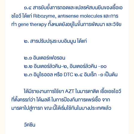
๑.๔ สารยับยั้งการถอดและแปลรหัสบนยีนของเชื้อเอ
ชไอวี ได้แก่ Ribozyme, antisense molecules และการ
ทำ gene therapy ทั้งหมดยังอยู่ในขั้นการพัฒนา และวิจัย
๒. สารปรับปรุงระบบอิมมูน ได้แก่
๒.๑ อินเตอร์เฟอรอน
๒.๒ อินเตอร์ลิวคิน-๒, อินเตอร์ลิวคิน -๑๐
๒.๓ อิมูไธออล หรือ DTC ๒.๔ อิมเร็ก -๑ เป็นต้น
ได้มีรายงานการใช้ยา AZT ในมารดาติด เชื้อเอชไอวี
ที่ตั้งครรภ์ว่า ได้ผลดี ในการป้องกันการแพร่เชื้อ จาก
มารดาไปสู่ทารก ขณะนี้ได้เริ่มใช้กันในบางประเทศแล้ว
วัคซีน