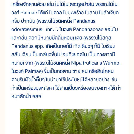
เครื่องจักสานด้วย เช่น ใบไม้ใน ตระกูลปาล์ม พรรณไม้ใน
วงศ์ Palmae ได้แก่ ใบตาล ใบมะพร้าว ใบลาน ใบลำเจียก
หรือ ปาหนัน (พรรณไม้ชนิดหนึ่ง Pandanus
odoratissimus Linn. f. ในวงศ์ Pandanaceae ขอบใบ
และกลีบ ดอกมีหนามมีกลิ่นหอม) เตย (พรรณไม้สกุล
Pandanus spp. เกิดเป็นกอก็มี เกิดเดี่ยวๆ ก็มี ใบเรียง
สลับ เวียนเป็นเกลียวขึ้นไป จนถึงยอดใบ เป็น ทางยาวมี
หนาม) จาก (พรรณไม้ชนิดหนึ่ง Nipa fruticans Wurmb.
ในวงศ์ Palmae) ขึ้นเป็นกอตาม ชายเลน หรือดินโคลน
ตามริมฝั่งน้ำตื้นๆ ใบนำมาใช้ประโยชน์ได้หลายอย่าง เช่น
ทำเป็นเครื่องมุงหลังคา ใช้สานเปี้ยวหรืองอบของภาคใต้ ทำ
หมาตักน้ำ ฯลฯ