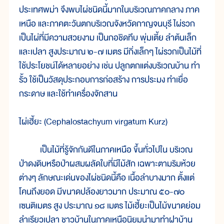
ประเทศพม่า จึงพบไผ่ชนิดนี้มากในบริเวณภาคกลาง ภาค
เหนือ และภาคตะวันตกบริเวณจังหวัดกาญจนบุรี ไผ่รวก
เป็นไผ่ที่มีความสวยงาม เป็นกอชิดทึบ พุ่มเตี้ย ลำต้นเล็ก
และเปลา สูงประมาณ ๒-๗ เมตร มีกิ่งเล็กๆ ไผ่รวกเป็นไม้ที่
ใช้ประโยชน์ได้หลายอย่าง เช่น ปลูกตกแต่งบริเวณบ้าน ทำ
รั้ว ใช้เป็นวัสดุประกอบการก่อสร้าง การประมง ทำเยื่อ
กระดาษ และใช้ทำเครื่องจักสาน
ไผ่เฮี้ยะ (Cephalostachyum virgatum Kurz)
เป็นไม้ที่รู้จักกันดีในภาคเหนือ ขึ้นทั่วไปใน บริเวณ
ป่าดงดิบหรือป่าผสมผลัดใบที่มีไม้สัก เฉพาะตามริมห้วย
ต่างๆ ลักษณะเด่นของไผ่ชนิดนี้คือ เนื้อลำบางมาก ตั้งแต่
โคนถึงยอด มีขนาดปล้องยาวมาก ประมาณ ๕๐-๗๐
เซนติเมตร สูง ประมาณ ๑๘ เมตร ไม้เฮี้ยะเป็นไม้ขนาดย่อม
ลำเรียวเปลา ชาวบ้านในภาคเหนือนิยมนำมาทำฝาบ้าน