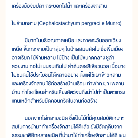
เครื่องมือจับปลา กระบอกใส่น้ำ และเครื่องจักสาน
ไผ่ข้ามหลาม (Cephalostachyum pergracile Munro)
มีมากในบริเวณภาคเหนือ และภาคตะวันออกเฉียง
เหนือ ขึ้นกระจายเป็นกลุ่มๆ ในป่าผสมผลัดใบ ชื่อพื้นเมือง
อาจเรียก ไม้ข้ามหลาม ไม้ป้าง เป็นไม้ขนาดกลาง ชูลำ
สวยงาม กอไม่แน่นจนเกินไป ลำต้นตรงสีเขียวนวล เนื้อบาง
ไผ่ชนิดนี้ใช้ประโยชน์ได้หลายอย่าง ตั้งแต่ใช้เผาข้าวหลาม
และเครื่องจักสาน ใช้ก่อสร้างบ้านเรือน ทำฟาก ฝา เพดาน
บ้าน ทำโรงเรือนสำหรับเลี้ยงสัตว์จนถึงนำไปทำเป็นตะแกรง
แทนเหล็กสำหรับยึดคอนกรีตในงานก่อสร้าง
นอกจากไผ่หลายชนิด ซึ่งเป็นไม้ที่มีคุณสมบัติเหมาะ
สมในการนำมาทำเครื่องจักสานได้ดีแล้ว ยังมีวัตถุดิบจาก
ธรรมชาติอีกหลายชนิด ที่นำมาใช้ทำเครื่องจักสานได้ดี เช่น