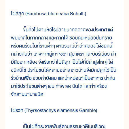
ไผ่สีสุก (Bambusa blumeana Schult.)
ขึ้นทั่วไปตามหัวไร่ปลายนาทุกภาคของประเทศ แต่
พบมากในภาคกลาง และภาคใต้ ชอบดินเหนียวปนทราย
หรือดินร่วนในที่ราบต่ำๆ ตามริมแม่น้ำลำคลอง ไผ่ชนิดนี้
กล่าวกันว่า มาจากหมู่เกาะชวา สุมาตรา และบอร์เนียว ลำ
มีสีออกเหลือง จึงเรียกว่าไผ่สีสุก เป็นไผ่ที่มีลำสูงใหญ่ ไผ่
ชนิดนี้ใช้ ประโยชน์ได้หลายอย่าง ชาวบ้านจึงมักปลูกไว้เป็น
รั้วบ้านเพื่อ ช่วยกำบังลม และนำหน่อมาเป็นอาหาร นำต้น
มาใช้ประโยชน์ต่างๆ เช่น ทำพะอง บันได และทำเครื่อง
จักสานนานาชนิด
ไผ่รวก (Thyrsostachys siamensis Gamble)
เป็นไผ่ที่กระจายพันธุ์ตามธรรมชาติในบริเวณ