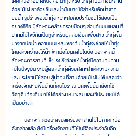
โดดเด่นอีกอย่างหนึ่ง คือ น้ำทุ่ง หรือ น้ำถุ้ง เป็นภาชนะสาน
ด้วยไม้ไผ่ ยาด้วยชันและน้ำมันยาง ใช้สำหรับตักน้ำจาก
บ่อน้ำ รูปร่างของน้ำทุ่งเหมาะสมกับประโยชน์ใช้สอยเป็น
อย่างดีคือ มีลักษณะคล้ายกรวยป้อมๆ ส่วนก้นมนแหลม ที่
ปากมีไม้ไขว้กันเป็นหูสำหรับผูกกับเชือกเพื่อสาว น้ำทุ่งขึ้น
มาจากบ่อน้ำ ความมนแหลมของก้นน้ำทุ่งจะช่วยให้น้ำทุ่ง
โคลงตัวคว่ำลงให้น้ำเข้า เมื่อโยนลงไปในบ่อ นอกจากนี้
ลักษณะการสานที่แข็งแรง ยังช่วยให้น้ำทุ่งมีความทนทาน
แม้ในปัจจุบัน จะมีผู้ผลิตน้ำทุ่งด้วยสังกะสี แต่ความคงทน
และประโยชน์ใช้สอย สู้น้ำทุ่ง ที่สานด้วยไม้ไผ่ไม่ได้ แสดงว่า
เครื่องจักสานพื้นบ้านที่คนโบราณ ผลิตขึ้นนั้น เลือกใช้
วัตถุดิบท้องถิ่นมาใช้ได้อย่าง เหมาะสม และใช้ประโยชน์ได้
เป็นอย่างดี
นอกจากตัวอย่างของเครื่องจักสานไม้ไผ่ภาคเหนือ
ดังกล่าวแล้ว ยังมีเครื่องจักสานที่ใช้ในชีวิตประจำวันอีก