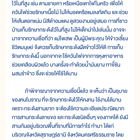
ไว้ในที่สูง เช่น ตามชายคา หรือเหนือเตาไฟในครัว เพื่อให้
ควันไฟช่วยรักษาเนื้อไม้ ไม่ให้มอดหรือแมลงกัดกิน และช่วย
ให้เส้นตอกแน่น มีสีดำอมแดง ดูสวยงามอยู่เสมอ การที่ชาว
บ้านเก็บรักษากระด้งไว้ในที่สูง ไม่ให้เด็กนำไปเล่นนั้น อาจจะ
มาจากความเชื่อที่ว่า แม่โพสพ เป็นผู้มีพระคุณ ให้ข้าวเลี้ยง
ชีวิตมนุษย์ จึงควรเก็บรักษากระด้งฝัดข้าวไว้ให้ดี การเก็บ
รักษากระด้งนี้ นอกจากจะใช้ควันไฟจากการหุงหาอาหาร
ช่วยเคลือบผิวแล้ว บางครั้งจะทำด้วยน้ำมันยาง ทาขี้ชัน
ผสมรำข้าว ซึ่งจะช่วยให้ใช้ได้นาน
ถ้าพิจารณาจากความเชื่อนี้แล้ว จะเห็นว่า เป็นอุบาย
ของคนโบราณ ที่จะรักษากระด้งไว้ให้คงทน ใช้งานได้นาน
เพราะกระด้งสานยาก จะต้องใช้ความละเอียดประณีตมาก
การสานกระด้งลายขอ และกระด้งชนิดอื่นๆ ของภาคใต้ ยังมี
สานกันอยู่บริเวณพื้นที่ราบที่มีการทำไร่ ทำนา ได้แก่
บริเวณจังหวัดสุราษฎร์ธานี จังหวัดนครศรีธรรมราช โดย