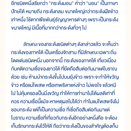
อีกชนิดหนึ่งเรียกว่า "กระด้งมอน" คำว่า "มอน" เป็นภาษา
ปักษ์ใต้ หมายถึง กระด้งกลม ขนาดใหญ่กว่ากระด้งฝัดข้าว
เท่าหนึ่ง ใช้ตากพืชพันธุ์ธัญญาหารต่างๆ เพราะเป็นกระด้ง
ขนาดใหญ่ มีเนื้อที่มากกว่ากระด้งทั่วๆ ไป
ลักษณะของกระด้งชนิดต่างๆ ดังกล่าวแล้ว จะเห็นว่า
กระด้งของภาคใต้ เป็นเครื่องจักสาน ที่มีลักษณะเฉพาะถิ่น
โดดเด่นชนิดหนึ่ง นอกจากนี้ กระด้งของภาคใต้ เกี่ยวเนื่อง
กับคติความเชื่อของชาวใต้ ที่ยึดถือสืบต่อกันมาแต่โบราณ
ด้วย เช่น ห้ามนำกระด้งขึ้นไปบนยุ้งข้าว เพราะจะทำให้ขวัญ
ข้าว หรือแม่โพสพ หรือเทพธิดาแห่งข้าว ไม่พอใจ แล้วหนี
ไป ไม่คุ้มครองเป็นมิ่งขวัญ ทำให้การทำนาไม่ได้ผลดีเท่าที่
ควร ความเชื่อนี้แม้จะหาเหตุผลไม่ได้ว่า ทำไมแม่โพสพจึงไม่
ชอบกระด้ง แต่ก็เป็นความเชื่อ ที่เชื่อถือสืบต่อกันมาแต่
โบราณ ความเชื่อที่เกี่ยวกับกระด้งอีกอย่างหนึ่งคือ จะต้อง
เก็บรักษากระด้งไว้ให้ดี ถือว่ากระด้งเป็นของสำคัญต้องเก็บ