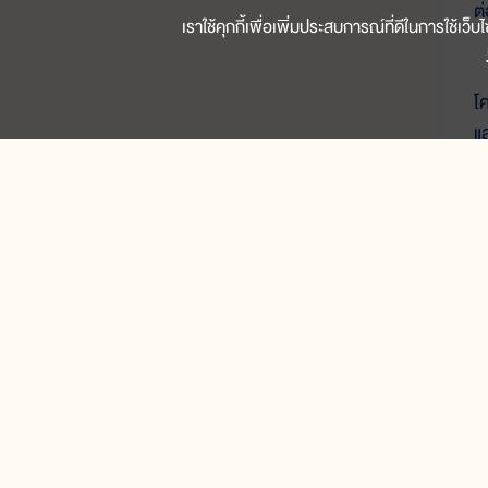
ต
เราใช้คุกกี้เพื่อเพิ่มประสบการณ์ที่ดีในการใช้เว
ค
โ
แ
ก
ต
น
น
ค
บ
อ
ส
สำหรับเด็กเล็ก
พ
ประถมต้น(ป.1-ป.3)