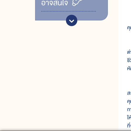
อาจสนใจ
ค
ด
ต
ช
ห
น
ส
ค
ก
ใ
ท