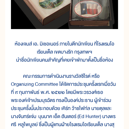
ห้องเจมส์ เอ. มิเชอเนอร์ ภายในตึกนักเขียน ที่โรงแรมโอ
เรียนเต็ล เขตบางรัก กรุงเทพฯ
นำชื่อนักเขียนคนสำคัญที่เคยเข้าพักมาตั้งเป็นชื่อห้อง
คณะกรรมการดำเนินงานรางวัลซีไรต์ หรือ
Organizing Committee ได้จัดการประชุมครั้งแรกเมื่อวัน
ที่ ๙ กุมภาพันธ์ พ.ศ. ๒๕๒๒ โดยมีพระวรวงศ์เธอ
พระองค์เจ้าเปรมบุรฉัตร ทรงเป็นองค์ประธาน ผู้เข้าร่วม
ประชุมครั้งนั้นประกอบด้วย เคิร์ท ว้าชไฟท์ล นายตุลและ
นางจันทร์แจ่ม บุนนาค เอ็ด ฮันเตอร์ (Ed Hunter) นางพร
ศรี หลูไพบูลย์ ซึ่งเป็นผู้แทนฝ่ายโรงแรมโอเรียนเต็ล นางสุ