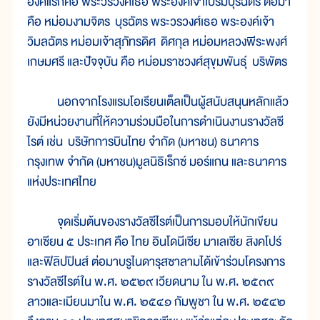
องค์แรกคือ พระวรวงศ์เธอ พระองค์เจ้าเปรมบุรฉัตร ต่อมา
คือ หม่อมงามจิตร บุรฉัตร พระวรวงศ์เธอ พระองค์เจ้า
วิมลฉัตร หม่อมเจ้าสุภัทรดิศ ดิศกุล หม่อมหลวงพีระพงศ์
เกษมศรี และปัจจุบัน คือ หม่อมราชวงศ์สุขุมพันธุ์ บริพัตร
นอกจากโรงแรมโอเรียนเต็ลเป็นผู้สนับสนุนหลักแล้ว
ยังมีหน่วยงานที่ให้ความร่วมมือในการดำเนินงานรางวัลซี
ไรต์ เช่น บริษัทการบินไทย จำกัด (มหาชน) ธนาคาร
กรุงเทพ จำกัด (มหาชน)มูลนิธิเร็กซ์ มอร์แกน และธนาคาร
แห่งประเทศไทย
จุดเริ่มต้นของรางวัลซีไรต์เป็นการมอบให้นักเขียน
อาเซียน ๕ ประเทศ คือ ไทย อินโดนีเซีย มาเลเซีย สิงคโปร์
และฟิลิปปินส์ ต่อมาบรูไนดารุสซาลามได้เข้าร่วมโครงการ
รางวัลซีไรต์ใน พ.ศ. ๒๕๒๙ เวียดนาม ใน พ.ศ. ๒๕๓๙
ลาวและเมียนมาใน พ.ศ. ๒๕๔๑ กัมพูชา ใน พ.ศ. ๒๕๔๒