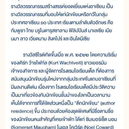
รางวัลวรรณกรรมสร้างสรรค์ยอดเยี่ยมแห่งอาเซียน เป็น
รางวัลวรรณกรรมที่มอบให้แก่นักเขียนหรือกวีในกลุ่ม
ประเทศอาเซียน ๑๐ ประเทศ เรียงตามลำดับตัวอักษร คือ
กัมพูชา ไทย บรูไนดารุสซาลาม ฟิลิปปินส์ มาเลเซีย เมีย
นมา ลาว เวียดนาม สิงคโปร์ และอินโดนีเซีย
รางวัลซีไรต์เกิดขึ้นเมื่อ พ.ศ. ๒๕๒๒ โดยความริเริ่ม
ของเคิร์ท ว้าชไฟท์ล (Kurt Wachtveitl) ชาวเยอรมัน
เจ้าของกิจการ และผู้จัดการโรงแรมโอเรียนเต็ล ที่ต้องการ
สนับสนุนนักเขียนรุ่นใหม่จากกลุ่มประเทศในแถบอาเซียนที่
มีผลงานดีเด่น เนื่องจาก โรงแรมโอเรียนเต็ลมีประวัติความ
เป็นมาเกี่ยวข้องกับนักเขียนชั้นนำของโลกเป็นเวลานาน
เห็นได้จากการที่ได้จัดส่วนหนึ่งเป็น "ตึกนักเขียน" (author
residence) ขึ้น ประกอบด้วยห้องชุดพิเศษที่มีชื่อตามชื่อ
ของนักเขียนคนสำคัญที่เคยเข้าพัก ได้แก่ ซัมเมอร์เซ็ต มอม
(Somerset Maugham) โนเอล โคเวิร์ด (Noel Coward)