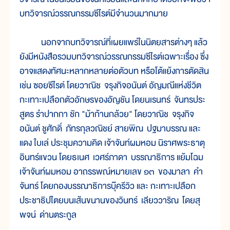
บทวิจารณ์วรรณกรรมซีไรต์มีจำนวนมากมาย
นอกจากบทวิจารณ์ที่เผยแพร่ในนิตยสารต่างๆ แล้ว
ยังมีหนังสือรวมบทวิจารณ์วรรณกรรมซีไรต์เฉพาะเรื่อง ซึ่ง
อาจแสดงทัศนะหลากหลายต่อตัวบท หรือโต้แย้งการตัดสิน
เช่น ซอยซีไรต์ โดยวาณิช จรุงกิจอนันต์ อัญมณีแห่งชีวิต
กะเทาะเปลือกตัวอักษรของอัญชัน โดยนเรนทร์ จันทรประ
สูตร รำปากกา ชัก "ม้าก้านกล้วย" โดยวาณิช จรุงกิจ
อนันต์ ชูศักดิ์ ภัทรกุลวณิชย์ สายพิณ ปฐมาบรรณ และ
แดง ใบเล่ ประชุมความคิด เจ้าจันท์ผมหอม นิราศพระธาตุ
อินทร์แขวน โดยธเนศ เวศร์ภาดา บรรณาธิการ แย้มโฉม
เจ้าจันท์ผมหอม อาถรรพณ์หมายเลข ๑๓ ของมาลา คำ
จันทร์ โดยกองบรรณาธิการบุ๊ครีวิว และ กะเทาะเปลือก
ประชาธิปไตยบนเส้นขนานของวินทร์ เลียววาริณ โดยสุ
พจน์ ด่านตระกูล