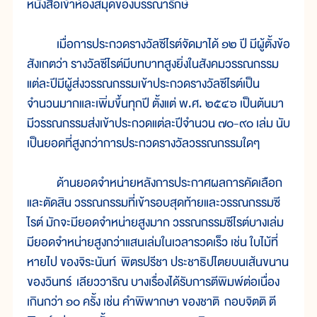
หนังสือเข้าห้องสมุดของบรรณารักษ์
เมื่อการประกวดรางวัลซีไรต์จัดมาได้ ๑๒ ปี มีผู้ตั้งข้อ
สังเกตว่า รางวัลซีไรต์มีบทบาทสูงยิ่งในสังคมวรรณกรรม
แต่ละปีมีผู้ส่งวรรณกรรมเข้าประกวดรางวัลซีไรต์เป็น
จำนวนมากและเพิ่มขึ้นทุกปี ตั้งแต่ พ.ศ. ๒๕๔๖ เป็นต้นมา
มีวรรณกรรมส่งเข้าประกวดแต่ละปีจำนวน ๗๐-๙๐ เล่ม นับ
เป็นยอดที่สูงกว่าการประกวดรางวัลวรรณกรรมใดๆ
ด้านยอดจำหน่ายหลังการประกาศผลการคัดเลือก
และตัดสิน วรรณกรรมที่เข้ารอบสุดท้ายและวรรณกรรมซี
ไรต์ มักจะมียอดจำหน่ายสูงมาก วรรณกรรมซีไรต์บางเล่ม
มียอดจำหน่ายสูงกว่าแสนเล่มในเวลารวดเร็ว เช่น ใบไม้ที่
หายไป ของจิระนันท์ พิตรปรีชา ประชาธิปไตยบนเส้นขนาน
ของวินทร์ เลียววาริณ บางเรื่องได้รับการตีพิมพ์ต่อเนื่อง
เกินกว่า ๑๐ ครั้ง เช่น คำพิพากษา ของชาติ กอบจิตติ ตี