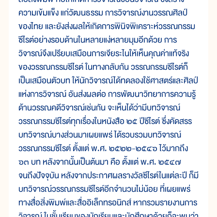
ความเข้มแข็ง แก่วัฒนธรรม การวิจารณ์งานวรรณศิลป์
ของไทย และยังส่งผลให้เกิดการพินิจพิเคราะห์วรรณกรรม
ซีไรต์อย่างรอบด้านในหลายแง่หลายมุมอีกด้วย การ
วิจารณ์จึงเปรียบเสมือนการเจียระไนให้เห็นคุณค่าแท้จริง
ของวรรณกรรมซีไรต์ ในทางกลับกัน วรรณกรรมซีไรต์ก็
เป็นเสมือนตัวบท ให้นักวิจารณ์ได้ทดลองใช้ศาสตร์และศิลป์
แห่งการวิจารณ์ อันส่งผลต่อ การพัฒนาวิทยาการความรู้
ด้านวรรณคดีวิจารณ์เช่นกัน จะเห็นได้ว่ามีบทวิจารณ์
วรรณกรรมซีไรต์ทุกเรื่องในหนังสือ ๒๕ ปีซีไรต์ ซึ่งคัดสรร
บทวิจารณ์บางส่วนมาเผยแพร่ ได้รวบรวมบทวิจารณ์
วรรณกรรมซีไรต์ ตั้งแต่ พ.ศ. ๒๕๒๒-๒๕๔๖ ไว้มากถึง
๖๓ บท หลังจากนั้นเป็นต้นมา คือ ตั้งแต่ พ.ศ. ๒๕๔๗
จนถึงปัจจุบัน หลังจากประกาศผลรางวัลซีไรต์ในแต่ละปี ก็มี
บทวิจารณ์วรรณกรรมซีไรต์อีกจำนวนไม่น้อย ที่เผยแพร่
ทางสื่อสิ่งพิมพ์และสื่ออิเล็กทรอนิกส์ หากรวมรายงานการ
วิจารณ์ ในชั้นเรียนของนักเรียนและนักศึกษาด้วยก็จะพบว่า