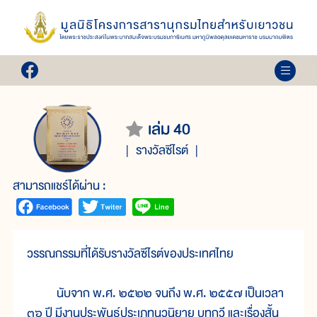
เล่ม 40
รางวัลซีไรต์
สามารถแชร์ได้ผ่าน :
วรรณกรรมที่ได้รับรางวัลซีไรต์ของประเทศไทย
นับจาก พ.ศ. ๒๕๒๒ จนถึง พ.ศ. ๒๕๕๗ เป็นเวลา
๓๖ ปี มีงานประพันธ์ประเภทนวนิยาย บทกวี และเรื่องสั้น