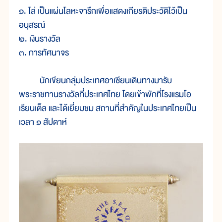
๑. โล่ เป็นแผ่นโลหะจารึกเพื่อแสดงเกียรติประวัติไว้เป็น
อนุสรณ์
๒. เงินรางวัล
๓. การทัศนาจร
นักเขียนกลุ่มประเทศอาเซียนเดินทางมารับ
พระราชทานรางวัลที่ประเทศไทย โดยเข้าพักที่โรงแรมโอ
เรียนเต็ล และได้เยี่ยมชม สถานที่สำคัญในประเทศไทยเป็น
เวลา ๑ สัปดาห์