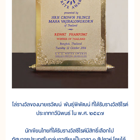
โล่รางวัลของนายเรวัฒน์ พันธุ์พิพัฒน์ ที่ได้รับรางวัลซีไรต์
ประเภทกวีนิพนธ์ ใน พ.ศ. ๒๕๔๗
นักเขียนไทยที่ได้รับรางวัลซีไรต์มีสิทธิ์เลือกไป
ทัศนาจรประเทศในกลุ่มอาเซียนเป็นเวลา ๑ สัปดาห์ โดยได้