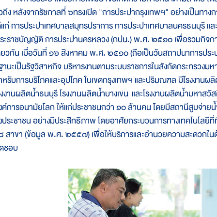
ั่วถึง หลังจากรัชกาลที่ ๖ทรงเปิด "การประปากรุงเทพฯ" อย่างเป็นทางกา
ด้แก่ การประปาเทศบาลสมุทรปราการ การประปาเทศบาลนครธนบุรี แล
ระราชบัญญัติ การประปานครหลวง (กปน.) พ.ศ. ๒๕๑๐ เพื่อรวมกิจการ
ดียวกัน เมื่อวันที่ ๑๖ สิงหาคม พ.ศ. ๒๕๑๐ (ถือเป็นวันสถาปนาการปร
ีฐานะเป็นรัฐวิสาหกิจ บริหารงานตามระบบราชการในสังกัดกระทรวงมหา
ำหรับการบริโภคและอุปโภค ในเขตกรุงเทพฯ และปริมณฑล มีโรงงานผลิต
รงงานผลิตน้ำธนบุรี โรงงานผลิตน้ำบางเขน และโรงงานผลิตน้ำมหาสวัสดิ์ 
งค์การอนามัยโลก ให้แก่ประชาชนกว่า ๑๐ ล้านคน โดยมีสถานีสูบจ่ายน้ำกระจ
ึงประชาชน อย่างมีประสิทธิภาพ โดยอาศัยกระบวนการทางเทคโนโลยีที่
๘ สาขา (ข้อมูล พ.ศ. ๒๕๕๗) เพื่อให้บริการและอำนวยความสะดวกในด้าน
ิดชอบ