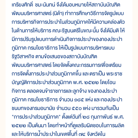
เกรียงศักดิ์ ชมะนันทน์ จึงได้มอบหมายให้สถาบันบัณฑิต
พัฒนบริหารศาสตร์ (นิด้า) ทำการศึกษาวิธีการจัดรูปแบบ
การบริหารกิจการประปาในส่วนภูมิภาคให้มีความคล่องตัว
ในด้านการให้บริการ คณะรัฐมนตรีในขณะนั้น จึงได้มีมติ ให้
มีการปรับรูปแบบการดำเนินกิจการประปาของกองประปา
ภูมิภาค กรมโยธาธิการ ให้เป็นรูปแบบการบริหารแบบ
รัฐวิสาหกิจ ตามข้อเสนอของสถาบันบัณฑิต
พัฒนบริหารศาสตร์ โดยจัดตั้งคณะกรรมการเพื่อเตรียม
การจัดตั้งการประปาส่วนภูมิภาคขึ้น และตราเป็น พระราช
บัญญัติการประปาส่วนภูมิภาค พ.ศ. ๒๕๒๒ โดยโอน
กิจการ ตลอดจนข้าราชการและลูกจ้าง ของกองประปา
ภูมิภาค กรมโยธาธิการ จำนวน ๑๘๕ แห่ง และกองประปา
ชนบทของกรมอนามัย จำนวน ๕๕๐ แห่ง มารวมกันเป็น
"การประปาส่วนภูมิภาค" ตั้งแต่วันที่ ๒๘ กุมภาพันธ์ พ.ศ.
๒๕๒๒ เป็นต้นมา โดยทำหน้าที่ดูแลรับผิดชอบในการผลิต
และให้บริการน้ำประปาในเขตพื้นที่ ๗๔ จังหวัดใน