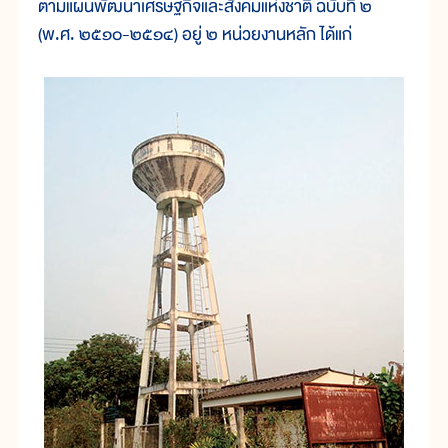
ตามแผนพัฒนาเศรษฐกิจและสังคมแห่งชาติ ฉบับที่ ๒
(พ.ศ. ๒๕๑๐-๒๕๑๔) อยู่ ๒ หน่วยงานหลัก ได้แก่