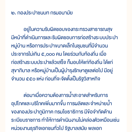
๒. กองประปาชนบท กรมอนามัย
อยู่ในความรับผิดชอบของกระทรวงสาธารณสุข
มีหน้าที่ดำเนินการและรับผิดชอบการก่อสร้างระบบประปา
หมู่บ้าน หรือการประปาขนาดเล็กในชุมชนที่มีจำนวน
ประชากรไม่เกิน ๕,๐๐๐ คน โดยร่วมกับท้องถิ่น เมื่อ
ก่อสร้างระบบประปาแล้วเสร็จ ก็มอบให้แก่ท้องถิ่น ได้แก่
สุขาภิบาล หรือหมู่บ้านเป็นผู้บำรุงรักษาดูแลต่อไป มีอยู่
จำนวน ๕๕๐ แห่ง ก่อนที่จะจัดตั้งเป็นรัฐวิสาหกิจ
ต่อมาเมื่อความต้องการน้ำสะอาดสำหรับการ
อุปโภคและบริโภคเพิ่มมากขึ้น การผลิตและจำหน่ายน้ำ
ของกองประปาภูมิภาค กรมโยธาธิการ มีข้อจำกัดด้าน
ระเบียบราชการ ทำให้การดำเนินงานไม่คล่องตัวเหมือนเช่น
หน่วยงานธุรกิจเอกชนทั่วไป รัฐบาลสมัย พลเอก