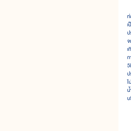
ท
เ
ป
จ
เ
ก
ว
ป
ไป
น
บ