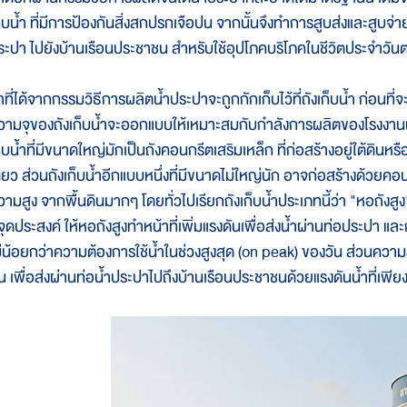
็บน้ำ ที่มีการป้องกันสิ่งสกปรกเจือปน จากนั้นจึงทำการสูบส่งและสูบจ่าย
ระปา ไปยังบ้านเรือนประชาชน สำหรับใช้อุปโภคบริโภคในชีวิตประจำว
้ำที่ได้จากกรรมวิธีการผลิตน้ำประปาจะถูกกักเก็บไว้ที่ถังเก็บน้ำ ก่อนท
วามจุของถังเก็บน้ำจะออกแบบให้เหมาะสมกับกำลังการผลิตของโรงงาน
็บน้ำที่มีขนาดใหญ่มักเป็นถังคอนกรีตเสริมเหล็ก ที่ก่อสร้างอยู่ใต้ดินห
ดียว ส่วนถังเก็บน้ำอีกแบบหนึ่งที่มีขนาดไม่ใหญ่นัก อาจก่อสร้างด้วยคอน
วามสูง จากพื้นดินมากๆ โดยทั่วไปเรียกถังเก็บนํ้าประเภทนี้ว่า "หอถังสู
ีจุดประสงค์ ให้หอถังสูงทำหน้าที่เพิ่มแรงดันเพื่อส่งน้ำผ่านท่อประปา แ
ม่น้อยกว่าความต้องการใช้น้ำในช่วงสูงสุด (on peak) ของวัน ส่วนความส
ัน เพื่อส่งผ่านท่อน้ำประปาไปถึงบ้านเรือนประชาชนด้วยแรงดันน้ำที่เ