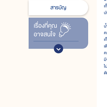
เก
สารบัญ
ป
เรื่ิองที่คุณ
น
อาจสนใจ
ค
เก
เ
ค
ม
ไ
ด