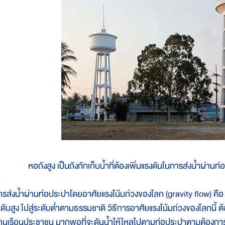
หอถังสูง เป็นถังกักเก็บน้ำที่ต้องเพิ่มแรงดันในการส่งน้ำผ่า
ารส่งน้ำผ่านท่อประปาโดยอาศัยแรงโน้มถ่วงของโลก (gravity flow) คื
ะดับสูง ไปสู่ระดับต่ำตามธรรมชาติ วิธีการอาศัยแรงโน้มถ่วงของโลกนี้ ต้
้านเรือนประชาชน มากพอที่จะดันนํ้าให้ไหลไปตามท่อประปาตามต้องการ ต