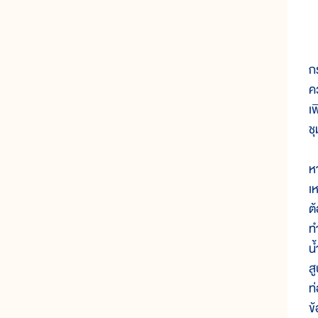
กร
ค
เ
ช
ห
เ
ต
ท
น
ส
ท
ข